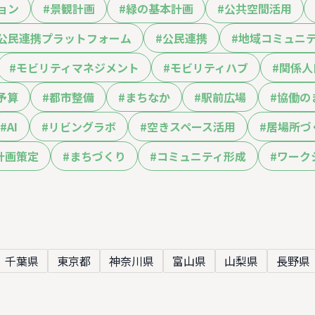
ョン
#
景観計画
#
緑の基本計画
#
公共空間活用
公民連携プラットフォーム
#
公民連携
#
地域コミュニ
#
モビリティマネジメント
#
モビリティハブ
#
関係人
予算
#
都市整備
#
まちなか
#
駅前広場
#
協働の
#
AI
#
リビングラボ
#
空きスペース活用
#
居場所づ
計画策定
#
まちづくり
#
コミュニティ形成
#
ワーク
千葉県
東京都
神奈川県
富山県
山梨県
長野県