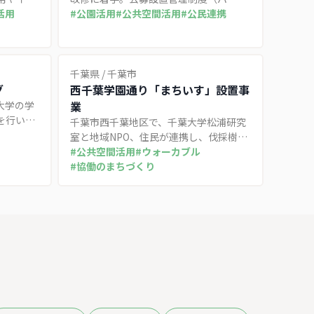
う取り組
活用
PFI）を活用し、民間事業者による常設
#
公園活用
#
公共空間活用
#
公民連携
え、施設
飲食店等の収益を設備更新の原資とする
目指す。
官民連携の取り組み。
千葉県
/
千葉市
グ
西千葉学園通り「まちいす」設置事
大学の学
業
を行い、
千葉市西千葉地区で、千葉大学松浦研究
進する取
室と地域NPO、住民が連携し、伐採樹木
を再利用した街路椅子「まちいす」を設
#
公共空間活用
#
ウォーカブル
置。歩行者が気軽に休憩できる居心地の
#
協働のまちづくり
良い公共空間づくりを実践している。