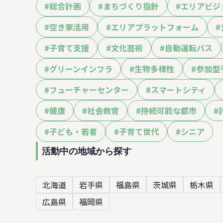
#
総合計画
#
まちづくり指針
#
エリアビジ
#
空き家活用
#
エリアプラットフォーム
#
#
子育て支援
#
文化芸術
#
自動運転バス
#
グリーンインフラ
#
生物多様性
#
参加型
#
フューチャーセンター
#
スマートシティ
#
健康
#
社会教育
#
持続可能な都市
#
#
子ども・若者
#
子育て世代
#
シニア
活動中の地域から探す
北海道
岩手県
福島県
茨城県
栃木県
広島県
福岡県