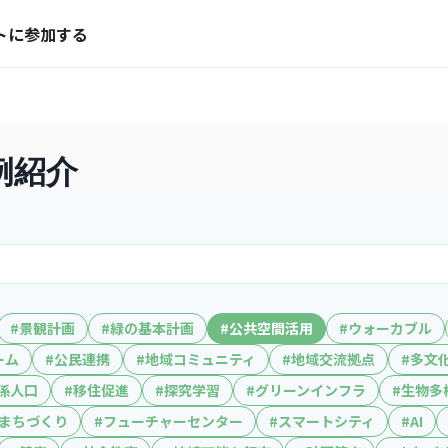
トに参加する
例紹介
#
景観計画
#
緑の基本計画
#
公共空間活用
#
ウォーカブル
ーム
#
公民連携
#
地域コミュニティ
#
地域交流拠点
#
多文
係人口
#
移住促進
#
探究学習
#
グリーンインフラ
#
生物多
まちづくり
#
フューチャーセンター
#
スマートシティ
#
AI