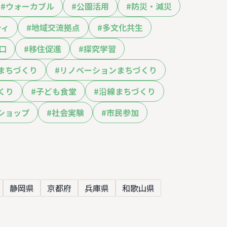
#
ウォーカブル
#
公園活用
#
防災・減災
ティ
#
地域交流拠点
#
多文化共生
口
#
移住促進
#
探究学習
まちづくり
#
リノベーションまちづくり
くり
#
子ども食堂
#
沿線まちづくり
ショップ
#
社会実験
#
市民参加
静岡県
京都府
兵庫県
和歌山県