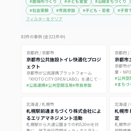
#
居場所づくり
#
子ども食堂
#
沿線まちづくり
#
社会実験
#
市民参加
#
子ども・若者
#
子育
フィルターをクリア
83
件の事例
(全321件中)
京都府
/
京都市
京都府
/
京都市公共施設トイレ快適化プロジ
京都市
ェクト
京都市が
業・NP
京都市が公民連携プラットフォーム
を専門家
#
公共空
「KYOTO CITY OPEN LABO」を通じて、
醐、東山
#
まちづ
築年数の古い公共施設のトイレ環境を民
#
公民連携
#
公共空間活用
#
市民参加
策定や公
間事業者との協働で改善する取り組み。
広告モデルを活用した生理用品無料提供
など新たな事業モデルを募集。
北海道
/
札幌市
北海道
/
札幌駅前通まちづくり株式会社によ
札幌市 
るエリアマネジメント活動
定
札幌駅から大通公園までの約520mを対
札幌市が
象に、地下歩行空間チ・カ・ホと北3条
設整備基