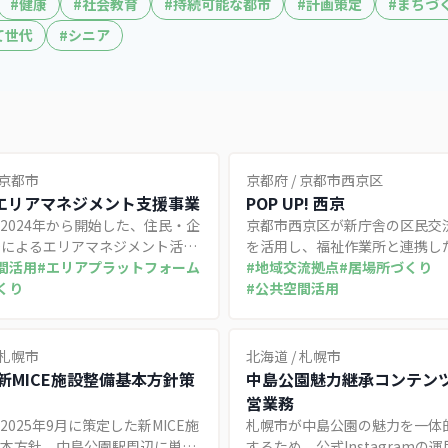
#
健康
#
社会教育
#
持続可能な都市
#
計画策定
#
まちづ
て世代
#
シニア
京都市
京都府
/
京都市西京区
エリアマネジメント支援事業
POP UP! 西京
2024年から開始した、住民・企
京都市西京区が新庁舎の区民交
Oによるエリアマネジメント活動
を活用し、福祉作業所と連携し
派遣で支援する事業。山科・醍
間活用
#
エリアプラットフォーム
ェやカフェを定期開催。「居場
#
地域交流拠点
#
居場所づくり
など複数エリアで地域ビジョン
くり
「出番」を創出する地域交流の
#
公共空間活用
共空間活用を推進。
み。
札幌市
北海道
/
札幌市
新MICE施設整備基本方針策
中島公園魅力継承コンテン
営業務
2025年9月に策定した新MICE施
札幌市が中島公園の魅力を一体
本方針。中島公園駅周辺に単館
するため、公式Instagramの