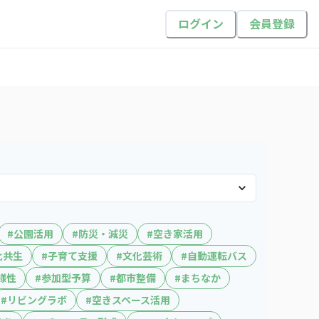
ログイン
会員登録
#
公園活用
#
防災・減災
#
空き家活用
化共生
#
子育て支援
#
文化芸術
#
自動運転バス
様性
#
参加型予算
#
都市整備
#
まちなか
#
リビングラボ
#
空きスペース活用