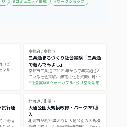
くり
#
コミュニティ形成
#
ワークショップ
京都府
/
京都市
三条通まちづくり社会実験「三条通
流ロビー
で遊んでみよし」
たマルシ
京都市三条通で2021年から毎年実施され
所」と
ている社会実験。無電柱化を契機に地域
取り組
住民・商店・大学が連携し、車道の歩行
#
社会実験
#
ウォーカブル
#
公共空間活用
者空間化を通じて人中心のみちづくりを
実践している。
北海道
/
札幌市
ツ試行運
大通公園大規模改修・パークPFI導
入
的に発信
札幌市が約30年ぶりに大通公園の大規模
運用やイベ
改修に着手。公募設置管理制度（パーク