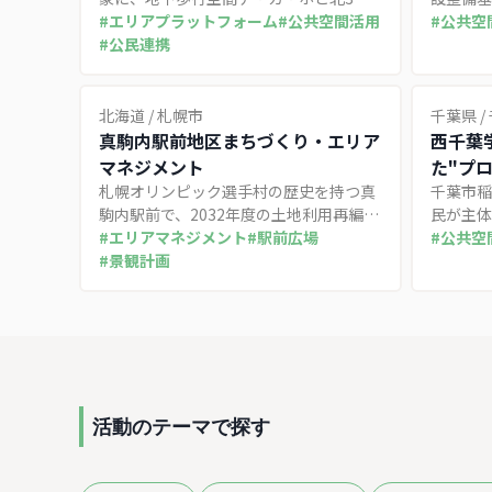
広場アカプラの指定管理による自主財源
#
エリアプラットフォーム
#
公共空間活用
3,000
#
公共空
創出で年間約60事業のまちづくり活動を
#
公民連携
2033
展開する先進事例
果約49
北海道
/
札幌市
千葉県
/
真駒内駅前地区まちづくり・エリア
西千葉
マネジメント
た"プ
札幌オリンピック選手村の歴史を持つ真
千葉市稲
駒内駅前で、2032年度の土地利用再編に
民が主体
向けて住民参加型のまちづくりとエリア
#
エリアマネジメント
#
駅前広場
ンドル、
#
公共空
マネジメントが進む事例。景観ミーティ
#
景観計画
くなる空
ングやまこフェスを通じた地域協働の取
事例
り組み。
活動のテーマで探す