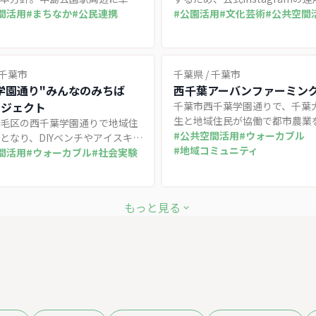
〜5,000人規模の施設を整備し、
間活用
#
まちなか
#
公民連携
ント開催を通じて実証実験を行
#
公園活用
#
文化芸術
#
公共空間
年度開業を目指す。年間経済波及効
み。有識者検討会の議論を踏ま
2億円を見込む計画。
間連携によるソフト面の強化を
千葉市
千葉県
/
千葉市
学園通り"みんなのみちば
西千葉アーバンファーミン
ロジェクト
千葉市西千葉学園通りで、千葉
生と地域住民が協働で都市農業
毛区の西千葉学園通りで地域住
ウォーカブルなまちづくりを推
#
公共空間活用
#
ウォーカブル
となり、DIYベンチやアイスキャ
り組み
#
地域コミュニティ
まちいすの設置を通じて歩きた
間活用
#
ウォーカブル
#
社会実験
間づくりを実践した社会実験の
もっと見る