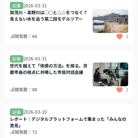
2026-03-31
記事
賀茂川・高野川は◯◯と△△をつなぐ？
見えない水を追う第二回モデルツアー
閲覧数：
66
3
2026-03-31
記事
世代を越えて「体感の方法」を探る。京
都市長の視点に共鳴した市民対話会議
閲覧数：
88
2
2026-03-10
記事
レポート｜デジタルプラットフォームで集まった「みんなの
意見」
閲覧数：
72