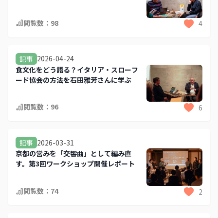
閲覧数：
98
4
2026-04-24
記事
食文化をどう語る？イタリア・スローフ
ード協会の方法を石田雅芳さんに学ぶ
閲覧数：
96
6
2026-03-31
記事
京都の営みを「交響曲」として編み直
す。第3回ワークショップ開催レポート
閲覧数：
74
2