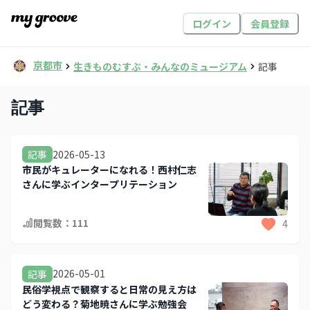
ログイン
会員登録
京都市
生きものむすぶ・みんなのミュージアム
記事
記事
2026-05-13
記事
市民がキュレーターになれる！西村仁志
さんに学ぶインタープリテーション
閲覧数：
111
4
2026-05-01
記事
民俗学視点で観察すると日常の見え方は
どう変わる？菊地暁さんに学ぶ勉強会