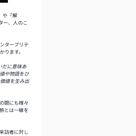
釈」や「解
ター、人のこ
ンタープリテ
かります。
いだに意味あ
値や物語をひ
価値を生み出
の間にも様々
旅とは一線を
来訪者に対し