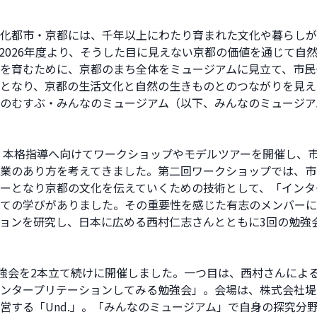
化都市・京都には、千年以上にわたり育まれた文化や暮らしが
2026年度より、そうした目に見えない京都の価値を通じて自
を育むために、京都のまち全体をミュージアムに見立て、市民
となり、京都の生活文化と自然の生きものとのつながりを見え
のむすぶ・みんなのミュージアム（以下、みんなのミュージア
は、本格指導へ向けてワークショップやモデルツアーを開催し、
業のあり方を考えてきました。第二回ワークショップでは、市
ーとなり京都の文化を伝えていくための技術として、「インタ
ての学びがありました。その重要性を感じた有志のメンバーに
ョンを研究し、日本に広める西村仁志さんとともに3回の勉強
勉強会を2本立て続けに開催しました。一つ目は、西村さんによ
ンタープリテーションしてみる勉強会」。会場は、株式会社堤
営する「Und.」。「みんなのミュージアム」で自身の探究分