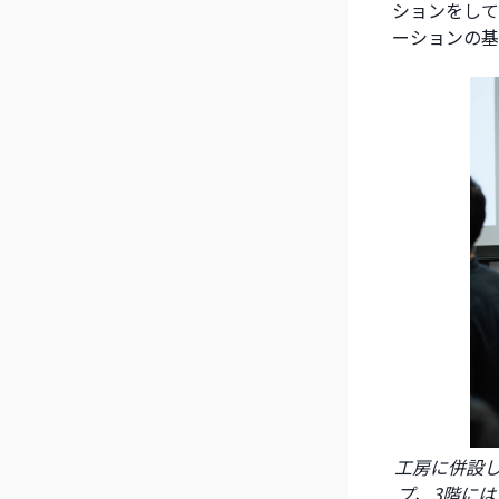
ションをして
ーションの基
工房に併設し
プ、3階に