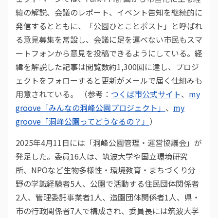
緯の解説、会議のレポート、イベント告知を継続的に
発信するとともに、「公園ひとことポスト」と呼ばれ
る意見募集を常設し、会議に足を運べない市民もスマ
ートフォンから意見を投稿できるようにしている。経
緯を解説した記事は閲覧数約1,300回に達し、プロジ
ェクトをフォローすると更新がメールで届く仕組みも
用意されている。 （参考：
つくば市公式サイト
、
my
groove「みんなの洞峰公園プロジェクト」
、
my
groove「洞峰公園ってどうなるの？」
）
2025年4月11日には「洞峰公園管理・運営協議会」が
発足した。委員16人は、筑波大学や国立環境研究
所、NPOなど生物多様性・環境教育・まちづくり分
野の学識経験者5人、公園で活動する住民団体関係者
2人、管理委託事業者1人、造園団体関係者1人、県・
市の行政関係者7人で構成され、委員長には筑波大学