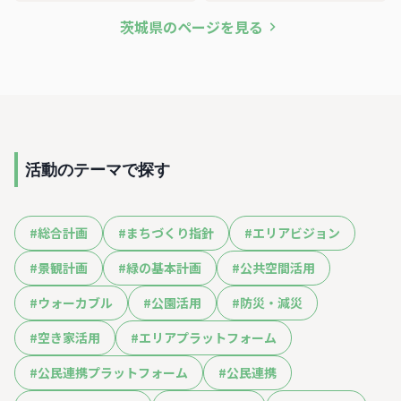
茨城県
のページを見る
活動のテーマで探す
#
総合計画
#
まちづくり指針
#
エリアビジョン
#
景観計画
#
緑の基本計画
#
公共空間活用
#
ウォーカブル
#
公園活用
#
防災・減災
#
空き家活用
#
エリアプラットフォーム
#
公民連携プラットフォーム
#
公民連携