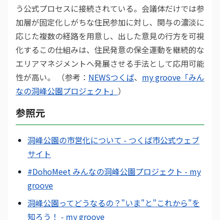
う公式プロセスに接続されている。会議体だけでは参
加層が固定化しがちな住民参加に対し、関与の濃淡に
応じた複数の経路を用意し、出した意見の行方を可視
化するこの仕組みは、住民発意の保全運動を継続的な
エリアマネジメントへ発展させる手法として応用可能
性が高い。 （参考：
NEWSつくば
、
my groove「みん
なの洞峰公園プロジェクト」
）
参照元
洞峰公園の市営化について - つくば市公式ウェブ
サイト
#DohoMeet みんなの洞峰公園プロジェクト - my
groove
洞峰公園ってどうなるの？"いま"と"これから"を
知ろう！ - my groove