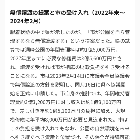
無償譲渡の提案と市の受け入れ（2022年末〜
2024年2月）
膠着状態の中で県が示したのが、「市が公園を自ら管
理するなら無償譲渡する」という提案だった。県の試
算では洞峰公園の年間管理料は約1億5,000万円、
2027年度までに必要な修繕費は3億5,600万円とさ
れ、譲渡を受ければ市が相応の財政負担を引き受ける
ことになる。市は2023年2月14日に市議会全員協議会
で無償譲渡の方針を説明し、同月16日に県へ協議開
始を正式に申請した。市自身の推計では、年間維持管
理費約3億3,200万円に対し収入は約1億8,100万円
で、差し引き年約1億5,100万円の負担に加え、大規
模修繕に年平均8,000万円が必要と見込まれた。市は
この負担を受け入れてもなお、公園の自然環境を未来
へ引き継ぐべき資産と位置づけ、その保全が持続可能