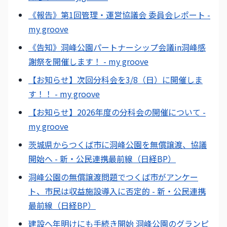
《報告》第1回管理・運営協議会 委員会レポート -
my groove
《告知》洞峰公園パートナーシップ会議in洞峰感
謝祭を開催します！ - my groove
【お知らせ】次回分科会を3/8（日）に開催しま
す！！ - my groove
【お知らせ】2026年度の分科会の開催について -
my groove
茨城県からつくば市に洞峰公園を無償譲渡、協議
開始へ - 新・公民連携最前線（日経BP）
洞峰公園の無償譲渡問題でつくば市がアンケー
ト、市民は収益施設導入に否定的 - 新・公民連携
最前線（日経BP）
建設へ年明けにも手続き開始 洞峰公園のグランピ