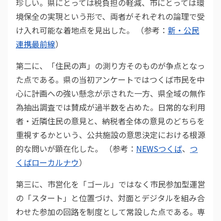
珍しい。県にとっては税負担の軽減、市にとっては環
境保全の実現という形で、両者がそれぞれの論理で受
け入れ可能な着地点を見出した。 （参考：
新・公民
連携最前線
）
第二に、「住民の声」の測り方そのものが争点となっ
た点である。県の当初アンケートではつくば市民を中
心に計画への強い懸念が示された一方、県全域の無作
為抽出調査では賛成が過半数を占めた。日常的な利用
者・近隣住民の意見と、納税者全体の意見のどちらを
重視するかという、公共施設の意思決定における根源
的な問いが顕在化した。 （参考：
NEWSつくば
、
つ
くばローカルナウ
）
第三に、市営化を「ゴール」ではなく市民参加型運営
の「スタート」と位置づけ、対面とデジタルを組み合
わせた参加の回路を制度として常設した点である。専