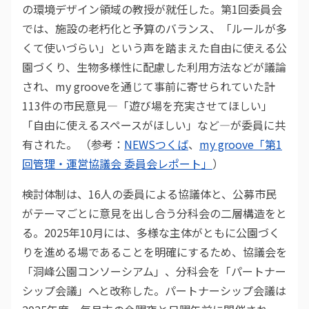
の環境デザイン領域の教授が就任した。第1回委員会
では、施設の老朽化と予算のバランス、「ルールが多
くて使いづらい」という声を踏まえた自由に使える公
園づくり、生物多様性に配慮した利用方法などが議論
され、my grooveを通じて事前に寄せられていた計
113件の市民意見—「遊び場を充実させてほしい」
「自由に使えるスペースがほしい」など—が委員に共
有された。 （参考：
NEWSつくば
、
my groove「第1
回管理・運営協議会 委員会レポート」
）
検討体制は、16人の委員による協議体と、公募市民
がテーマごとに意見を出し合う分科会の二層構造をと
る。2025年10月には、多様な主体がともに公園づく
りを進める場であることを明確にするため、協議会を
「洞峰公園コンソーシアム」、分科会を「パートナー
シップ会議」へと改称した。パートナーシップ会議は