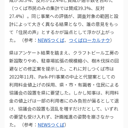
成が50.3%、反対が12.4%と賛成が過半数を占めた
（つくば市民のみの集計では賛成39.3%、反対
27.4%）。同じ事業への評価が、調査対象の範囲と設
計によって大きく異なる結果となり、誰の意見をもっ
て「住民の声」とするかが論点として浮かび上がっ
た。 （参考：
NEWSつくば
、
つくばローカルナウ
）
県はアンケート結果を踏まえ、クラフトビール工房の
新設取りやめ、駐車場拡張の規模縮小、樹木伐採の回
避などの修正案を提示した。これに対しつくば市は
2022年11月、Park-PFI事業の中止と代替案としての
利用料金値上げの採用、県・市・有識者・住民による
協議会の設置を県に要望した。しかし知事は、利用料
金の値上げは一部の利用者にのみ負担が偏るとして退
け、協議会の設置も混乱を増すだけだとして、いずれ
の要望も受け入れず、計画推進の姿勢を崩さなかっ
た。 （参考：
NEWSつくば
）