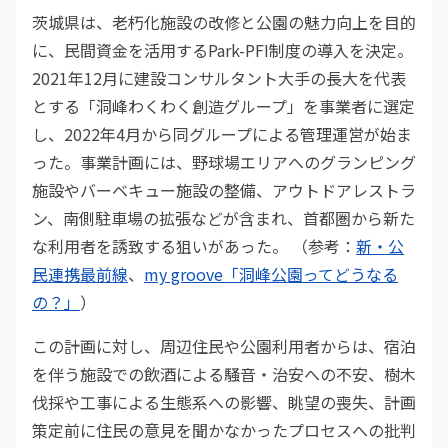
茨城県は、老朽化施設の改修と公園の魅力向上を目的
に、民間資金を活用するPark-PFI制度の導入を決定。
2021年12月に建設コンサルタント大手の長大を代表
とする「洞峰わくわく創造グループ」を事業者に選定
し、2022年4月から同グループによる管理運営が始ま
った。事業計画には、野球場エリアへのグランピング
施設やバーベキュー施設の整備、アウトドアレストラ
ン、南側駐車場の拡張などが含まれ、首都圏から新た
な利用者を誘致する狙いがあった。 （参考：
新・公
民連携最前線
、
my groove「洞峰公園ってどうなる
の？」
）
この計画に対し、周辺住民や公園利用者からは、宿泊
を伴う施設での飲酒による騒音・治安への不安、樹木
伐採や工事による生態系への影響、眺望の喪失、計画
策定前に住民の意見を聞かなかったプロセスへの批判