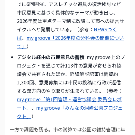
でに6回開催。アスレチック遊具の復活検討など
市民意見に基づく具体的なテーマが動き出し、
2026年度は重点テーマ制に改編して市への提言サ
イクルへと発展している。（参考：
NEWSつく
ば
、
my groove「2026年度の分科会の開催につい
て」
）
デジタル経由の市民意見の蓄積
: my groove上のプ
ロジェクトを通じて計113件の意見が寄せられ協
議会で共有されたほか、経緯解説記事は閲覧約
1,300回、意見募集には市民の投稿に行政が返信
する双方向のやり取りが生まれている。（参考：
my groove「第1回管理・運営協議会 委員会レポ
ート」
、
my groove「みんなの洞峰公園プロジェ
クト」
）
一方で課題も残る。市の試算では公園の維持管理に年