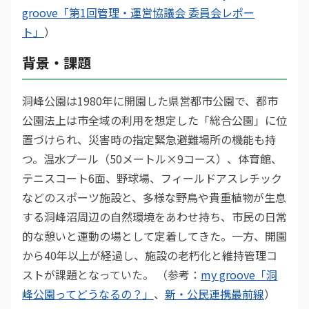
groove「第1回管理・運営協議会 委員会レポー
ト」
）
背景・課題
洞峰公園は1980年に開園した県営都市公園で、都市
公園法上は市全域の利用を想定した「総合公園」に位
置づけられ、災害時の指定緊急避難場所の機能も持
つ。温水プール（50メートル×9コース）、体育館、
テニスコート6面、野球場、フィールドアスレチック
などのスポーツ施設と、多様な野鳥や貴重植物が生息
する洞峰沼周辺の自然環境をあわせ持ち、市民の日常
的な憩いと運動の場として定着してきた。一方、開園
から40年以上が経過し、施設の老朽化と維持管理コ
ストが課題となっていた。 （参考：
my groove「洞
峰公園ってどうなるの？」
、
新・公民連携最前線
）