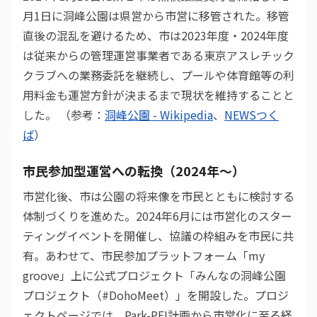
月1日に洞峰公園は県営から市営に移管された。移管
直後の混乱を避けるため、市は2023年度・2024年度
は従来からの管理運営事業者である東京アスレチック
クラブへの業務委託を継続し、プールや体育館等の利
用料金も運営方針が決まるまで現状を維持することと
した。 （参考：
洞峰公園 - Wikipedia
、
NEWSつく
ば
）
市民参加型運営への転換（2024年〜）
市営化後、市は公園の将来像を市民とともに検討する
体制づくりを進めた。2024年6月には市営化のスター
ティングイベントを開催し、協議の枠組みを市民に共
有。あわせて、市民参加プラットフォーム「my
groove」上に公式プロジェクト「みんなの洞峰公園
プロジェクト（#DohoMeet）」を開設した。プロジ
ェクトページでは、Park-PFI計画から市営化に至る経