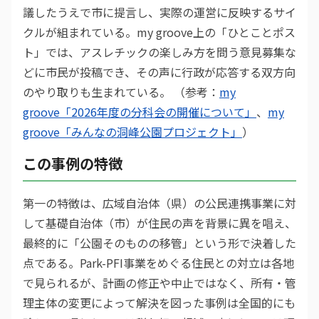
議したうえで市に提言し、実際の運営に反映するサイ
クルが組まれている。my groove上の「ひとことポス
ト」では、アスレチックの楽しみ方を問う意見募集な
どに市民が投稿でき、その声に行政が応答する双方向
のやり取りも生まれている。 （参考：
my
groove「2026年度の分科会の開催について」
、
my
groove「みんなの洞峰公園プロジェクト」
）
この事例の特徴
第一の特徴は、広域自治体（県）の公民連携事業に対
して基礎自治体（市）が住民の声を背景に異を唱え、
最終的に「公園そのものの移管」という形で決着した
点である。Park-PFI事業をめぐる住民との対立は各地
で見られるが、計画の修正や中止ではなく、所有・管
理主体の変更によって解決を図った事例は全国的にも