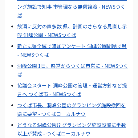
ング施設で知事 市管理なら無償譲渡 - NEWSつく
ば
飲酒に反対の声多数 県、計画のさらなる見直し示
唆 洞峰公園 - NEWSつくば
新たに県全域で追加アンケート 洞峰公園問題で県
- NEWSつくば
洞峰公園 1日、県営からつくば市営に - NEWSつく
ば
協議会スタート 洞峰公園の管理・運営方針など提
言へ つくば市 - NEWSつくば
つくば市長、洞峰公園のグランピング施設撤回を
県に要望 - つくばローカルナウ
どうなる洞峰公園!? グランピング施設設置に半数
以上が賛成 - つくばローカルナウ