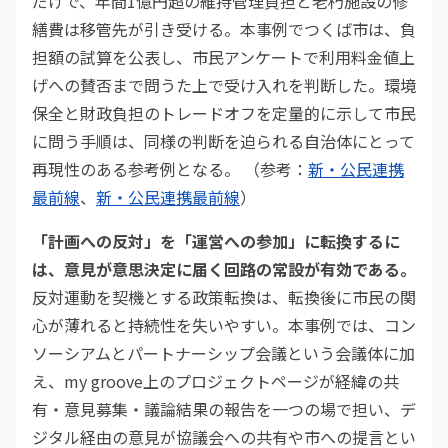
だけで、年間1億円超の維持管理負担と老朽施設の修
繕費は移管先が引き受ける。本事例でつくば市は、負
担額の試算を公表し、市民アンケートで利用料金値上
げへの賛否まで問うた上で受け入れを判断した。環境
保全と財政負担のトレードオフを定量的に示して市民
に問う手順は、同様の判断を迫られる自治体にとって
再現性のある参考例となる。 （参考：
新・公民連携
最前線
、
新・公民連携最前線
）
「計画への反対」を「運営への参加」に転換するに
は、意見が意思決定に届く回路の常設が有効である。
反対運動を契機とする政策転換は、転換後に市民の関
心が薄れると持続性を失いやすい。本事例では、コン
ソーシアムとパートナーシップ会議という会議体に加
え、my groove上のプロジェクトページが経緯の共
有・意見募集・議論結果の報告を一つの場で担い、デ
ジタル経由の意見が協議会への共有や市への提言とい