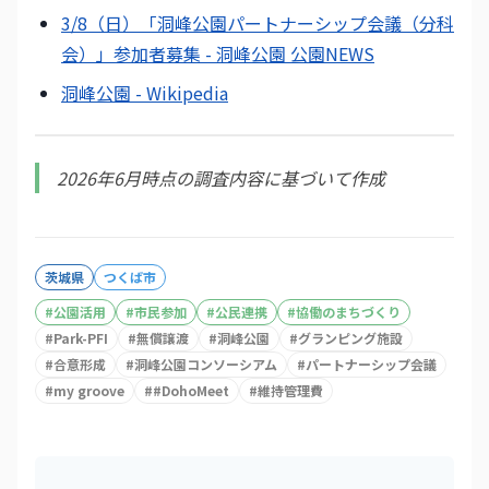
3/8（日）「洞峰公園パートナーシップ会議（分科
会）」参加者募集 - 洞峰公園 公園NEWS
洞峰公園 - Wikipedia
2026年6月時点の調査内容に基づいて作成
茨城県
つくば市
#
公園活用
#
市民参加
#
公民連携
#
協働のまちづくり
#
Park-PFI
#
無償譲渡
#
洞峰公園
#
グランピング施設
#
合意形成
#
洞峰公園コンソーシアム
#
パートナーシップ会議
#
my groove
#
#DohoMeet
#
維持管理費