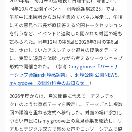
2025年度、毎月末の金曜夜と日曜午前に開催され、
同年10月の公園イベント「洞峰感謝祭2025」では、
午前中に来園者から意見を集めてパネル展示し、午後
にその意見へ市長が直接答える公開トークセッション
を行うなど、イベントと連動した開かれた対話の場も
試みられた。同年12月の第5回と2026年3月の第6回
は、休止していたアスレチック遊具の復活をテーマ
に、実際に遊具を体験しながら考えるワークショップ
形式で開催された。 （参考：
my groove「パートナ
ーシップ会議in洞峰感謝祭」
、
洞峰公園 公園NEWS
、
my groove「次回分科会のお知らせ」
）
2026年度からは、月次開催に代えて「アスレチッ
ク」のような重点テーマを設定し、テーマごとに複数
回の議論を重ねる方式へ移行した。対面の場に参加し
づらい市民にはmy groove上の意見募集を継続し、リ
アルとデジタル双方で集めた声をコンソーシアムで協