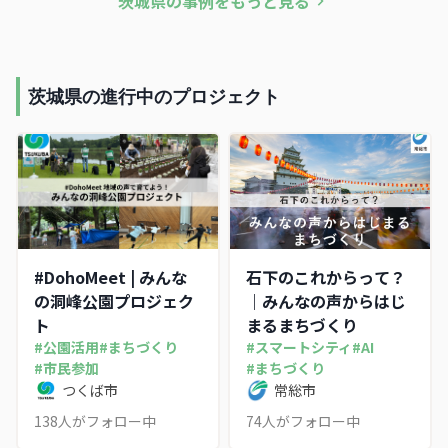
茨城県
の事例をもっと見る
蓄積を国の自然共生サイト
駐や市民参加型のまちづく
認定へつなげた。
りを展開している。
茨城県の進行中のプロジェクト
#DohoMeet | みんな
石下のこれからって？
の洞峰公園プロジェク
｜みんなの声からはじ
ト
まるまちづくり
#
公園活用
#
まちづくり
#
スマートシティ
#
AI
#
市民参加
#
まちづくり
つくば市
常総市
138
人がフォロー中
74
人がフォロー中