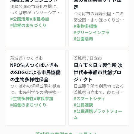
洞峰公園の市営化を機に、
定
つくば市がコンソーシア
つくば市の洞峰公園・二の
ム・パートナーシップ会議
#
公園活用
#
市民参加
宮公園・まつぼっくり公園
とデジタルプラットフォー
#
協働のまちづくり
の3公園が、市民団体の生
#
生物多様性
ムを組み合わせて住民参加
きもの調査を基盤にNPO
#
グリーンインフラ
型の公園運営を進める取り
法人と市の共同申請で国の
#
公園活用
組み。反対運動を建設的な
自然共生サイトに認定され
市民参加へ転換したプロセ
た事例。開発計画を巡る議
スに特徴がある。
論を経て、市民主体の調
茨城県
/
つくば市
茨城県
/
日立市
査・保全活動が都市公園の
NPO法人つくばいきも
日立市×日立製作所 次
生態系価値を制度的に位置
のSDGsによる市民協働
世代未来都市共創プロ
づけた。
の生物多様性保全
ジェクト
つくば市の洞峰公園を拠点
日立製作所の創業地である
に、市民科学型の動植物調
茨城県日立市で、市と日立
査と専門家連携で生物多様
#
生物多様性
#
市民参加
製作所が包括連携協定に基
#
スマートシティ
性保全に取り組むNPOの
#
協働のまちづくり
づき推進するスマートシテ
#
公民連携
事例。散歩ついでのボラン
ィ共創プロジェクト。グリ
#
公民連携プラットフォー
ティアから有償学生インタ
ーン産業都市・デジタル健
ム
ーンまで段階的な参加の入
康・公共交通の3テーマを
り口を設計し、市民調査の
軸に、企業社員の自治体常