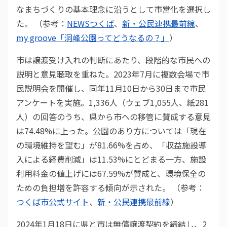
なまちづくりの基本理念に沿うとして市営化を選択し
た。 （参考：
NEWSつくば
、
新・公民連携最前線
、
my groove「洞峰公園ってどうなるの？」
）
市は譲渡受け入れの判断にあたり、段階的な市民への
説明と意見聴取を重ねた。2023年7月に複数会場で市
民説明会を開催し、同年11月10日から30日まで市民
アンケートを実施。1,336人（ウェブ1,055人、紙281
人）の回答のうち、県から市への移管に賛成する意見
は74.48%に上った。公園のあり方については「現在
の環境維持を望む」が81.66%を占め、「収益施設導
入による経費削減」は11.53%にとどまる一方、施設
利用料金の値上げには67.59%が賛成と、環境保全の
ための負担増を許容する傾向が示された。 （参考：
つくば市公式サイト
、
新・公民連携最前線
）
2024年1月18日に県と市は無償譲渡契約を締結し、2