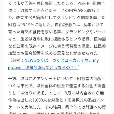
くば市が回答を独自集計したところ、Park-PFI計画全
体に「改善すべき点がある」との回答が85.89%に上
り、改善すべき箇所としてグランピング施設を挙げた
回答は95.19%に達した。自由記述には、長年かけて
育った自然の維持を求める声、グランピングやバーベ
キュー施設は近隣に既に複数あるという指摘、植物園
など公園の既存イメージに合う代替案の提案、住民参
加型の協議会設置を求める意見などが寄せられた。
（参考：
NEWSつくば
、
つくばローカルナウ
、
my
groove「洞峰公園ってどうなるの？」
）
一方、県はこのアンケートについて「回答者の9割が
つくば市民で、県民全体の税金で運営する公園の調査
としては偏りがある」として、9月に県内全域から無
作為抽出した1,000人を対象とする選択式の追加アン
ケートを実施した。その結果、県全体では計画への賛