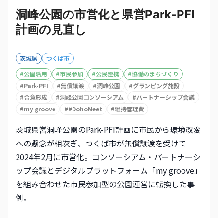
洞峰公園の市営化と県営Park-PFI
計画の見直し
茨城県
つくば市
#
公園活用
#
市民参加
#
公民連携
#
協働のまちづくり
#
Park-PFI
#
無償譲渡
#
洞峰公園
#
グランピング施設
#
合意形成
#
洞峰公園コンソーシアム
#
パートナーシップ会議
#
my groove
#
#DohoMeet
#
維持管理費
茨城県営洞峰公園のPark-PFI計画に市民から環境改変
への懸念が相次ぎ、つくば市が無償譲渡を受けて
2024年2月に市営化。コンソーシアム・パートナーシ
ップ会議とデジタルプラットフォーム「my groove」
を組み合わせた市民参加型の公園運営に転換した事
例。