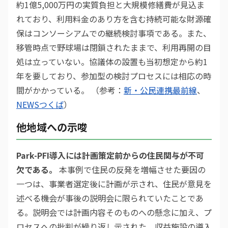
約1億5,000万円の実質負担と大規模修繕費が見込ま
れており、利用料金のあり方を含む持続可能な財源確
保はコンソーシアムでの継続検討事項である。また、
移管時点で野球場は閉鎖されたままで、利用再開の目
処は立っていない。協議体の設置も当初想定から約1
年を要しており、参加型の検討プロセスには相応の時
間がかかっている。 （参考：
新・公民連携最前線
、
NEWSつくば
）
他地域への示唆
Park-PFI導入には計画策定前からの住民関与が不可
欠である。
本事例で住民の反発を増幅させた要因の
一つは、事業者選定後に計画が示され、住民が意見を
述べる機会が事後の説明会に限られていたことであ
る。説明会では計画内容そのものへの懸念に加え、プ
ロセスへの批判が繰り返し示された。収益施設の導入