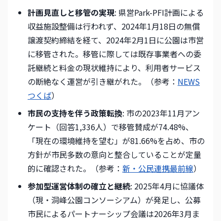
計画見直しと移管の実現
: 県営Park-PFI計画による
収益施設整備は行われず、2024年1月18日の無償
譲渡契約締結を経て、2024年2月1日に公園は市営
に移管された。移管に際しては既存事業者への委
託継続と料金の現状維持により、利用者サービス
の断絶なく運営が引き継がれた。（参考：
NEWS
つくば
）
市民の支持を伴う政策転換
: 市の2023年11月アン
ケート（回答1,336人）で移管賛成が74.48%、
「現在の環境維持を望む」が81.66%を占め、市の
方針が市民多数の意向と整合していることが定量
的に確認された。（参考：
新・公民連携最前線
）
参加型運営体制の確立と継続
: 2025年4月に協議体
（現・洞峰公園コンソーシアム）が発足し、公募
市民によるパートナーシップ会議は2026年3月ま