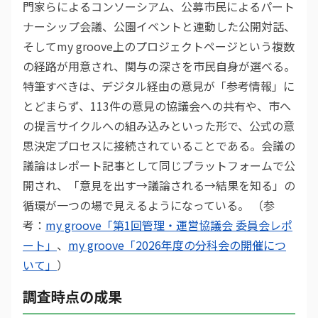
門家らによるコンソーシアム、公募市民によるパート
ナーシップ会議、公園イベントと連動した公開対話、
そしてmy groove上のプロジェクトページという複数
の経路が用意され、関与の深さを市民自身が選べる。
特筆すべきは、デジタル経由の意見が「参考情報」に
とどまらず、113件の意見の協議会への共有や、市へ
の提言サイクルへの組み込みといった形で、公式の意
思決定プロセスに接続されていることである。会議の
議論はレポート記事として同じプラットフォームで公
開され、「意見を出す→議論される→結果を知る」の
循環が一つの場で見えるようになっている。 （参
考：
my groove「第1回管理・運営協議会 委員会レポ
ート」
、
my groove「2026年度の分科会の開催につ
いて」
）
調査時点の成果