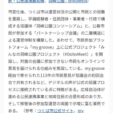
新・公民連携最前線
、
洞峰公園 - Wikipedia
）
市営化後、つくば市は運営状況の公開と市民との協働
を重視し、学識経験者・住民団体・事業者・行政で構
成する協議体「洞峰公園コンソーシアム」と、公募市
民が参加する「パートナーシップ会議」の二層構造に
よる運営体制を構築した。あわせて、市民参加プラッ
トフォーム「my groove」上に公式プロジェクト「み
んなの洞峰公園プロジェクト（#DohoMeet）」を開
設し、対面の会議に参加できない市民もオンラインで
意見を届けられる仕組みを常設している。my groove
経由で寄せられた113件の市民意見が協議会の初回会
合で共有されるなど、デジタルの声が公式の協議プロ
セスに接続されている点に特徴がある。広域自治体が
進める公民連携事業と地域住民の合意形成のあり方、
そして移管後の参加型運営の両面で示唆に富む事例で
ある。 （参考：
つくば市公式サイト
、
my