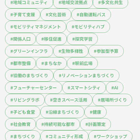
#
地域コミュニティ
#
地域交流拠点
#
多文化共生
#
子育て支援
#
文化芸術
#
自動運転バス
#
モビリティマネジメント
#
モビリティハブ
#
関係人口
#
移住促進
#
探究学習
#
グリーンインフラ
#
生物多様性
#
参加型予算
#
都市整備
#
まちなか
#
駅前広場
#
協働のまちづくり
#
リノベーションまちづくり
#
フューチャーセンター
#
スマートシティ
#
AI
#
リビングラボ
#
空きスペース活用
#
居場所づくり
#
子ども食堂
#
沿線まちづくり
#
健康
#
社会教育
#
持続可能な都市
#
計画策定
#
まちづくり
#
コミュニティ形成
#
ワークショップ