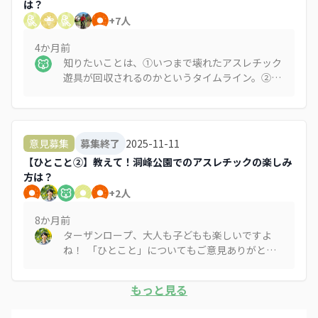
スレチック遊具に何を求められているか、たぶん
は？
今の時代の新しい形があるはずですよね。 それ
+
7
人
なら、今から新しい魅力的な遊具のあり方を検討
して、それをもとにアスレチック遊具も作りかえ
4か月
前
ていかないとですよね。 そういうことをみんな
知りたいことは、➀いつまで壊れたアスレチック
で知恵を出し合いながら検討していく、少し時間
遊具が回収されるのかというタイムライン。②回
はかかると思いますが、それこそが市民参加の分
収が始まらない理由。何につくば市が悩んでいる
科会で取り組むべきテーマの一つなんじゃないで
のか、よくわからないです。言い換えると何を市
しょうか。
民が回答したら回収に踏み切ってくださるのかわ
からないです。 分科会でも発言させていただき
2025-11-11
意見募集
募集終了
ましたが、子どもの成長はあっという間です。洞
【ひとこと②】教えて！洞峰公園でのアスレチックの楽しみ
峰公園のアスレチック遊具が壊れて随分立ちます
方は？
し、壊れている数も多いので、早く修理或いは入
+
2
人
れ替えをしてほしいと思います。 もしも踏み切
れない理由が予算と材のものン台であるのであれ
8か月
前
ば、既に、分科会では、参加者の多くが利用者が
ターザンロープ、大人も子どもも楽しいですよ
触れるところは木製、或いは触れることが多い遊
ね！ 「ひとこと」についてもご意見ありがとう
具は木製がいいということでした（具体的に平均
ございます。 多様な方が参加しやすい場にしてい
台とか）。理由は木のぬくもりを感じてほしいか
きたいと考えていますし、フリーテーマの場につ
ら。 他方、強度を維持するための柱部分や、触
もっと見る
いては検討しますね。 この場で話したいテーマ
れる部分が縄だったりするのであれば、管理がし
でも良いですし、ぜひほかの方からもまたご意見
やすく安全性の高い擬木や金属でもいいという意