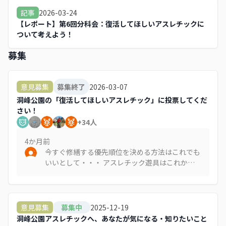
2026-03-24
記事
【レポート】第6回分科会：復活してほしいアスレチックに
ついて考えよう！
募集
2026-03-07
意見募集
募集終了
洞峰公園の「復活してほしいアスレチック」に投票してくだ
さい！
+
34
人
4か月
前
今すぐ修繕する優先順位を決める方法はこれでも
いいとして・・・ アスレチック遊具はこれから
も次々に老朽化して使えなくなっていくと思うん
ですが、その都度部分的に修繕するだけなら、ア
スレチック遊具がだんだんつまらなくなって、洞
峰公園全体の魅力も薄れていくと思うんですよ。
2025-12-19
意見募集
募集中
洞峰公園としてどんな遊具があるといいのか、ア
洞峰公園アスレチックへ、あなたが気になる・知りたいこと