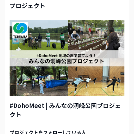
いただけましたら🙏
プロジェクト
見が多かったように記憶しています。 以上繰り
返しになりますが、早く優先順位をつけて、回収
してほしいというところです。予算の話では、確
か木製遊具の設置には、森林環境税もつかえると
か。寄付を募って、会社や個人の名前を入れるア
イデアとかも出ていました。 もう意見は出尽く
したのではと思うところですが、まだ議論が必要
でしょうか。
#DohoMeet | みんなの洞峰公園プロジェ
クト
プロジェクト
をフォローしている人