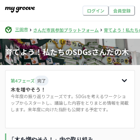
ログイン
会員登録
三田市
さんだ市民参加プラットフォーム
育てよう！私たち
育てよう！私たちのSDGsさんだの木
第
4
フェーズ
完了
木を増やそう！
今年度の振り返りフェーズです。SDGsを考えるワークショ
ップからスタートし、議論した内容をとりまとめ情報を掲載
します。来年度に向けた指針も公開する予定です。
「木を増やそう！」内の取り組み