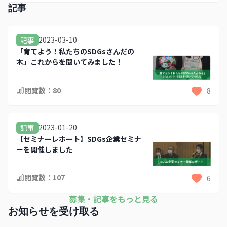
すが、 「ためまっぷさんだ」
記事
https://pc.tamemap.net/2821901 が公開されま
して、中に 「三田市の魅力・情報マップ」
https://pc.tamemap.net/2821901/custom_map/map
2023-03-10
記事
があるので、そちらで見れたらイベントと相互に
「育てよう！私たちのSDGsさんだの
SDGsの情報が見れて嬉しいです 🙆‍♂️
木」これからを聞いてみました！
閲覧数：
80
8
2023-01-20
記事
【セミナーレポート】SDGs企業セミナ
ーを開催しました
閲覧数：
107
6
募集・記事をもっと見る
お知らせを受け取る