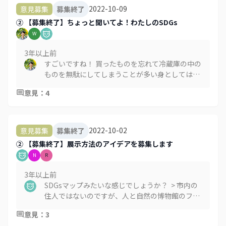
2022-10-09
意見募集
募集終了
② 【募集終了】ちょっと聞いてよ！わたしのSDGs
W
3年以上
前
すごいですね！ 買ったものを忘れて冷蔵庫の中の
ものを無駄にしてしまうことが多い身としては、
胸が痛いですが参考になります。。 > 私のSDGs
意見
：
4
は、12つくる責任、つかう責任。定期的に冷蔵庫
をチェックして、食べられなくなる前に「今日か
明日、○○が食べたいな～」と食事を準備してく
れる母に献立の提案をしています。小さいけど続
2022-10-02
意見募集
募集終了
けられることを探しています。
② 【募集終了】展示方法のアイデアを募集します
N
R
3年以上
前
SDGsマップみたいな感じでしょうか？ > 市内の
住人ではないのですが、人と自然の博物館のファ
ンで神戸から虫🦗 🦗 🦗 好きの子とよく行く者
意見
：
3
👨‍👩‍👦‍👦です。 自分の関わるところで恐縮なので