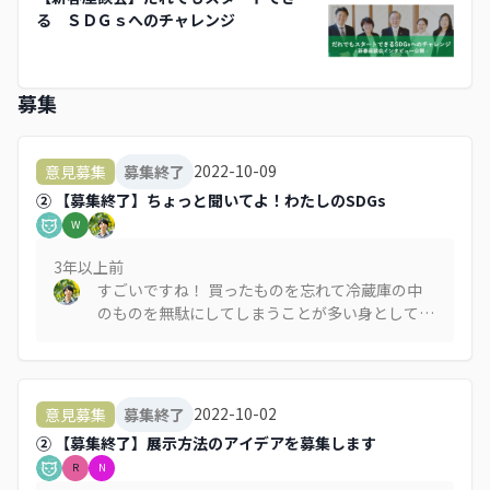
る ＳＤＧｓへのチャレンジ
募集
2022-10-09
意見募集
募集終了
② 【募集終了】ちょっと聞いてよ！わたしのSDGs
W
3年以上
前
すごいですね！ 買ったものを忘れて冷蔵庫の中
のものを無駄にしてしまうことが多い身として
は、胸が痛いですが参考になります。。 > 私の
SDGsは、12つくる責任、つかう責任。定期的に
冷蔵庫をチェックして、食べられなくなる前に
「今日か明日、○○が食べたいな～」と食事を準
2022-10-02
意見募集
募集終了
備してくれる母に献立の提案をしています。小さ
② 【募集終了】展示方法のアイデアを募集します
いけど続けられることを探しています。
R
N