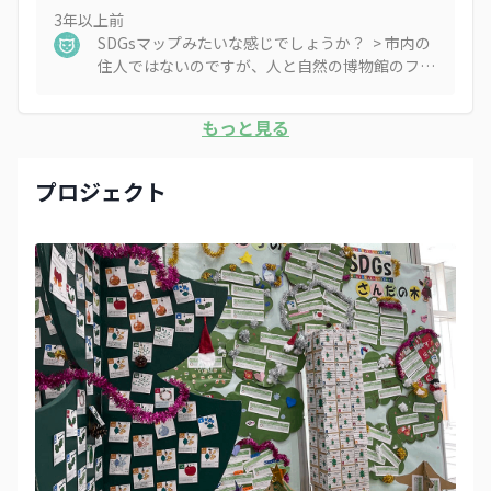
3年以上
前
SDGsマップみたいな感じでしょうか？ > 市内の
住人ではないのですが、人と自然の博物館のファ
ンで神戸から虫🦗 🦗 🦗 好きの子とよく行く者
👨‍👩‍👦‍👦です。 自分の関わるところで恐縮なので
もっと見る
すが、 「ためまっぷさんだ」
https://pc.tamemap.net/2821901 が公開されま
して、中に 「三田市の魅力・情報マップ」
プロジェクト
https://pc.tamemap.net/2821901/custom_map/map
があるので、そちらで見れたらイベントと相互に
SDGsの情報が見れて嬉しいです 🙆‍♂️