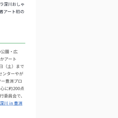
ラ深川おしゃ
い者アート初の
の公園・広
かアート
27日（土）まで
センターやが
ワー豊洲プロ
心に約200点
行委員会で、
川 in 豊洲