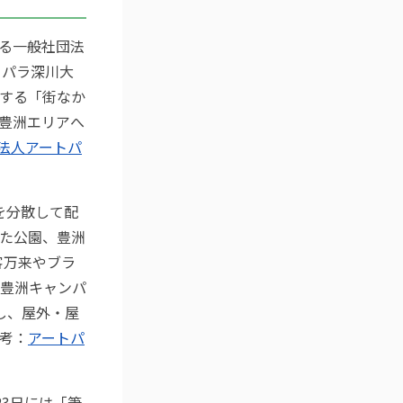
る一般社団法
トパラ深川大
する「街なか
豊洲エリアへ
法人アートパ
点を分散して配
た公園、豊洲
客万来やブラ
豊洲キャンパ
し、屋外・屋
考：
アートパ
3日には「筆