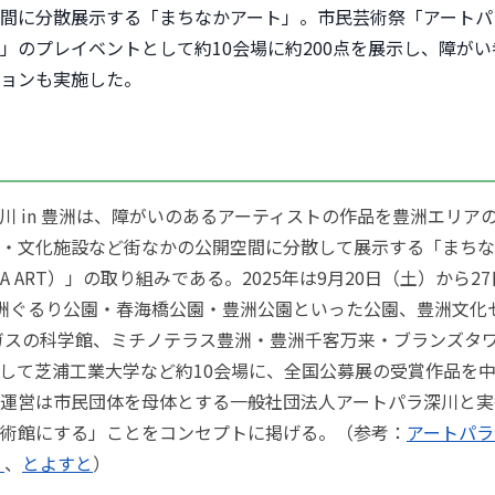
間に分散展示する「まちなかアート」。市民芸術祭「アートパ
」のプレイベントとして約10会場に約200点を展示し、障が
ョンも実施した。
川 in 豊洲は、障がいのあるアーティストの作品を豊洲エリア
・文化施設など街なかの公開空間に分散して展示する「まちな
AKA ART）」の取り組みである。2025年は9月20日（土）から
洲ぐるり公園・春海橋公園・豊洲公園といった公園、豊洲文化
ガスの科学館、ミチノテラス豊洲・豊洲千客万来・ブランズタ
して芝浦工業大学など約10会場に、全国公募展の受賞作品を中
運営は市民団体を母体とする一般社団法人アートパラ深川と実
術館にする」ことをコンセプトに掲げる。（参考：
アートパラ深
）
、
とよすと
）