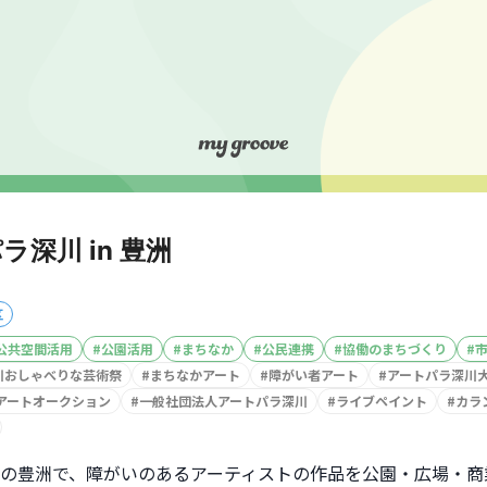
ラ深川 in 豊洲
区
公共空間活用
#
公園活用
#
まちなか
#
公民連携
#
協働のまちづくり
#
川おしゃべりな芸術祭
#
まちなかアート
#
障がい者アート
#
アートパラ深川
アートオークション
#
一般社団法人アートパラ深川
#
ライブペイント
#
カラ
の豊洲で、障がいのあるアーティストの作品を公園・広場・商