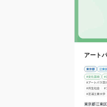
アートパ
東京都
江東
#
文化芸術
#
#
アートパラ深
#
共生社会
#
#
芝浦工業大学
東京都江東区