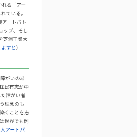
かれる「アー
られている。
興アートバト
ョップ、そし
を芝浦工業大
とよすと
）
、障がいのあ
住民有志が中
れた障がい者
う理念のも
築くことを志
は世界でも例
法人アートパ