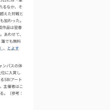
流れるなか、そ
超えた対戦と
も加わった。
成作品は翌春
。あわせて、
、誰でも無料
式）
、
とよす
ャンパスの体
上位に入賞し
SBIアート
。主催者はこ
る。（参考：