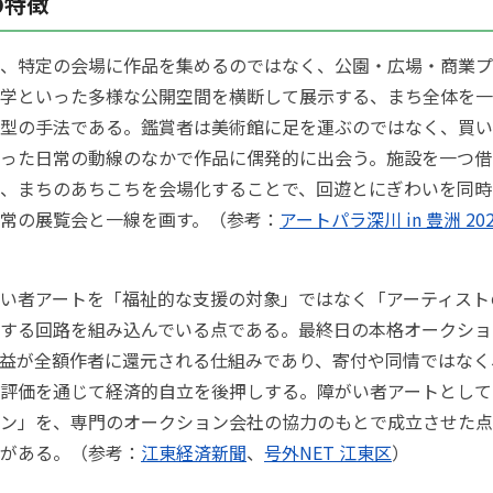
の特徴
、特定の会場に作品を集めるのではなく、公園・広場・商業プ
学といった多様な公開空間を横断して展示する、まち全体を一
型の手法である。鑑賞者は美術館に足を運ぶのではなく、買い
った日常の動線のなかで作品に偶発的に出会う。施設を一つ借
、まちのあちこちを会場化することで、回遊とにぎわいを同時
常の展覧会と一線を画す。（参考：
アートパラ深川 in 豊洲 2
い者アートを「福祉的な支援の対象」ではなく「アーティスト
する回路を組み込んでいる点である。最終日の本格オークショ
益が全額作者に還元される仕組みであり、寄付や同情ではなく
評価を通じて経済的自立を後押しする。障がい者アートとして
ン」を、専門のオークション会社の協力のもとで成立させた点
がある。（参考：
江東経済新聞
、
号外NET 江東区
）