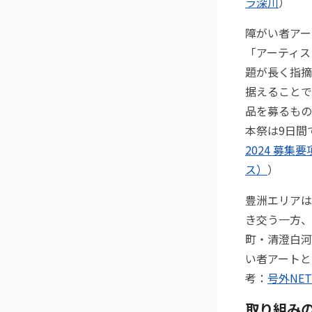
ラ深川
）
障がい者アー
「アーティス
題が長く指摘
据えることで
品を募るもの
本祭は9日間
2024 募集要
ス）
）
豊洲エリアは
き交う一方、
町・清澄白河
い者アートと
考：
号外NE
取り組み