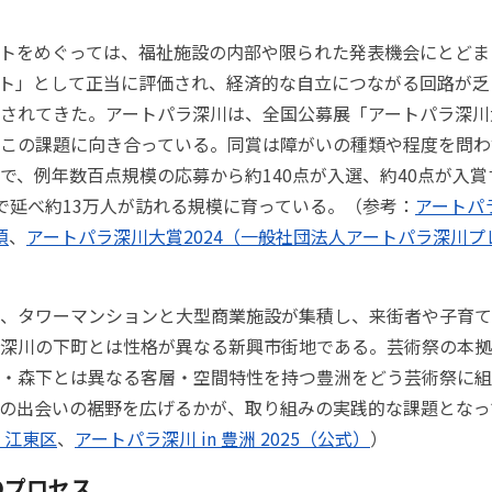
トをめぐっては、福祉施設の内部や限られた発表機会にとどま
ト」として正当に評価され、経済的な自立につながる回路が乏
されてきた。アートパラ深川は、全国公募展「アートパラ深川
この課題に向き合っている。同賞は障がいの種類や程度を問わ
で、例年数百点規模の応募から約140点が入選、約40点が入
で延べ約13万人が訪れる規模に育っている。（参考：
アートパ
項
、
アートパラ深川大賞2024（一般社団法人アートパラ深川プ
、タワーマンションと大型商業施設が集積し、来街者や子育て
深川の下町とは性格が異なる新興市街地である。芸術祭の本拠
・森下とは異なる客層・空間特性を持つ豊洲をどう芸術祭に組
の出会いの裾野を広げるかが、取り組みの実践的な課題となっ
T 江東区
、
アートパラ深川 in 豊洲 2025（公式）
）
のプロセス