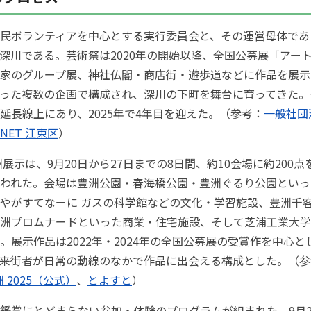
民ボランティアを中心とする実行委員会と、その運営母体であ
深川である。芸術祭は2020年の開始以降、全国公募展「アー
家のグループ展、神社仏閣・商店街・遊歩道などに作品を展示
った複数の企画で構成され、深川の下町を舞台に育ってきた。
延長線上にあり、2025年で4年目を迎えた。（参考：
一般社団
NET 江東区
）
豊洲展示は、9月20日から27日までの8日間、約10会場に約200
われた。会場は豊洲公園・春海橋公園・豊洲ぐるり公園といっ
やがすてなーに ガスの科学館などの文化・学習施設、豊洲千
洲プロムナードといった商業・住宅施設、そして芝浦工業大学
。展示作品は2022年・2024年の全国公募展の受賞作を中心と
来街者が日常の動線のなかで作品に出会える構成とした。（参
洲 2025（公式）
、
とよすと
）
鑑賞にとどまらない参加・体験のプログラムが組まれた。9月2