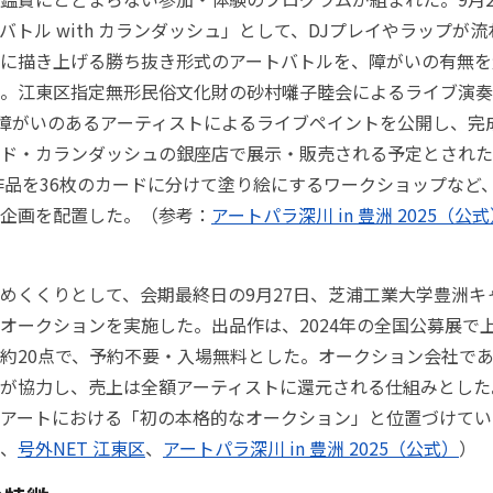
バトル with カランダッシュ」として、DJプレイやラップが
に描き上げる勝ち抜き形式のアートバトルを、障がいの有無を
。江東区指定無形民俗文化財の砂村囃子睦会によるライブ演奏
は障がいのあるアーティストによるライブペイントを公開し、完
ド・カランダッシュの銀座店で展示・販売される予定とされた
賞作品を36枚のカードに分けて塗り絵にするワークショップなど
企画を配置した。（参考：
アートパラ深川 in 豊洲 2025（公
めくくりとして、会期最終日の9月27日、芝浦工業大学豊洲キ
オークションを実施した。出品作は、2024年の全国公募展で
約20点で、予約不要・入場無料とした。オークション会社である
が協力し、売上は全額アーティストに還元される仕組みとした
アートにおける「初の本格的なオークション」と位置づけてい
、
号外NET 江東区
、
アートパラ深川 in 豊洲 2025（公式）
）