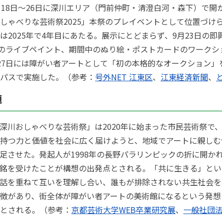
月18日〜26日に深川エリア（門前仲町・清澄白河・森下）で開
しゃべりな芸術祭2025」本祭のプレイベントとして位置づけ
は2025年で4年目にあたる。展示にとどまらず、9月23日の即
日のライブペイント、期間中のぬり絵・ポストカードのワークシ
27日には障がい者アートとして「初の本格的なオークション」
パスで実施した。（参考：
号外NET 江東区
、
江東経済新聞
、
題
深川おしゃべりな芸術祭」は2020年に始まった市民芸術祭で
持つ力と価値を社会に広く届けようと、地域でアートに親しむ
足させた。発起人が1998年の長野パラリンピックの折に開か
銘を受けたことが構想の出発点とされる。「共に生きる」とい
話を重ねて互いを理解し合い、誰もが排除されない共生社会を
徴があり、街全体が障がい者アートの美術館になるという発想
とされる。（参考：
京都芸術大学WEB卒業研究展
、
一般社団