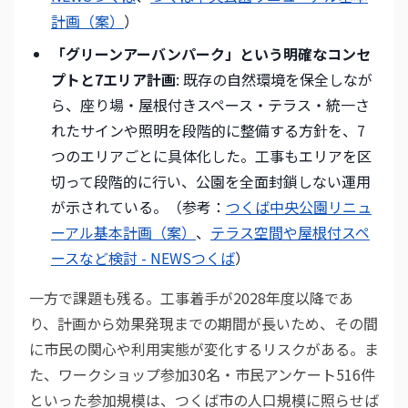
計画（案）
）
「グリーンアーバンパーク」という明確なコンセ
プトと7エリア計画
: 既存の自然環境を保全しなが
ら、座り場・屋根付きスペース・テラス・統一さ
れたサインや照明を段階的に整備する方針を、7
つのエリアごとに具体化した。工事もエリアを区
切って段階的に行い、公園を全面封鎖しない運用
が示されている。（参考：
つくば中央公園リニュ
ーアル基本計画（案）
、
テラス空間や屋根付スペ
ースなど検討 - NEWSつくば
）
一方で課題も残る。工事着手が2028年度以降であ
り、計画から効果発現までの期間が長いため、その間
に市民の関心や利用実態が変化するリスクがある。ま
た、ワークショップ参加30名・市民アンケート516件
といった参加規模は、つくば市の人口規模に照らせば