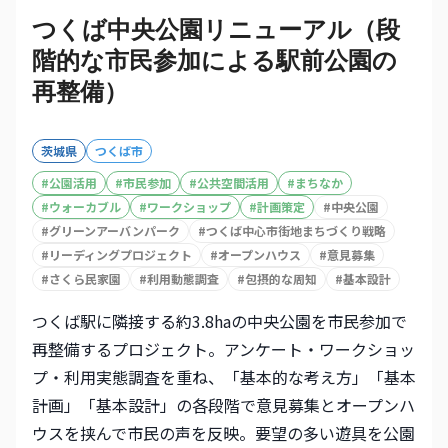
つくば中央公園リニューアル（段
階的な市民参加による駅前公園の
再整備）
茨城県
つくば市
#
公園活用
#
市民参加
#
公共空間活用
#
まちなか
#
ウォーカブル
#
ワークショップ
#
計画策定
#
中央公園
#
グリーンアーバンパーク
#
つくば中心市街地まちづくり戦略
#
リーディングプロジェクト
#
オープンハウス
#
意見募集
#
さくら民家園
#
利用動態調査
#
包摂的な周知
#
基本設計
つくば駅に隣接する約3.8haの中央公園を市民参加で
再整備するプロジェクト。アンケート・ワークショッ
プ・利用実態調査を重ね、「基本的な考え方」「基本
計画」「基本設計」の各段階で意見募集とオープンハ
ウスを挟んで市民の声を反映。要望の多い遊具を公園