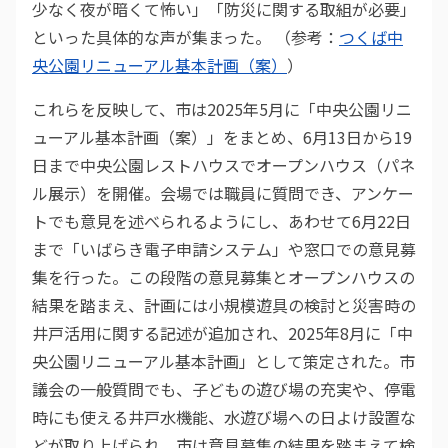
少なく夜が暗くて怖い」「防災に関する取組が必要」
といった具体的な声が集まった。 （参考：
つくば中
央公園リニューアル基本計画（案）
）
これらを反映して、市は2025年5月に「中央公園リニ
ューアル基本計画（案）」をまとめ、6月13日から19
日まで中央公園レストハウスでオープンハウス（パネ
ル展示）を開催。会場では職員に質問でき、アンケー
トでも意見を述べられるようにし、あわせて6月22日
まで「いばらき電子申請システム」や窓口での意見募
集を行った。この段階の意見募集とオープンハウスの
結果を踏まえ、計画には小規模遊具の検討と災害時の
井戸活用に関する記述が追加され、2025年8月に「中
央公園リニューアル基本計画」として策定された。市
議会の一般質問でも、子どもの遊び場の充実や、停電
時にも使える井戸水機能、水遊び場への日よけ設置な
どが取り上げられ、市は意見募集の結果を踏まえて検