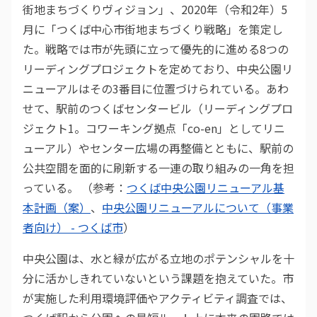
街地まちづくりヴィジョン」、2020年（令和2年）5
月に「つくば中心市街地まちづくり戦略」を策定し
た。戦略では市が先頭に立って優先的に進める8つの
リーディングプロジェクトを定めており、中央公園リ
ニューアルはその3番目に位置づけられている。あわ
せて、駅前のつくばセンタービル（リーディングプロ
ジェクト1。コワーキング拠点「co-en」としてリニ
ューアル）やセンター広場の再整備とともに、駅前の
公共空間を面的に刷新する一連の取り組みの一角を担
っている。 （参考：
つくば中央公園リニューアル基
本計画（案）
、
中央公園リニューアルについて（事業
者向け） - つくば市
）
中央公園は、水と緑が広がる立地のポテンシャルを十
分に活かしきれていないという課題を抱えていた。市
が実施した利用環境評価やアクティビティ調査では、