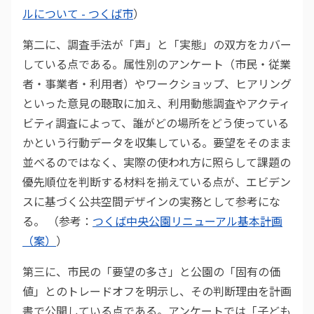
ルについて - つくば市
）
第二に、調査手法が「声」と「実態」の双方をカバー
している点である。属性別のアンケート（市民・従業
者・事業者・利用者）やワークショップ、ヒアリング
といった意見の聴取に加え、利用動態調査やアクティ
ビティ調査によって、誰がどの場所をどう使っている
かという行動データを収集している。要望をそのまま
並べるのではなく、実際の使われ方に照らして課題の
優先順位を判断する材料を揃えている点が、エビデン
スに基づく公共空間デザインの実務として参考にな
る。 （参考：
つくば中央公園リニューアル基本計画
（案）
）
第三に、市民の「要望の多さ」と公園の「固有の価
値」とのトレードオフを明示し、その判断理由を計画
書で公開している点である。アンケートでは「子ども