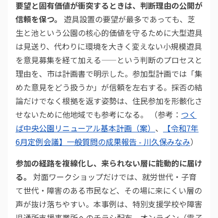
要望と固有価値が衝突するときは、判断理由の公開が
信頼を保つ。
遊具設置の要望が最多であっても、芝
生と池という公園の核心的価値を守るために大型遊具
は見送り、代わりに環境を大きく変えない小規模遊具
を意見募集を経て加える——という判断のプロセスと
理由を、市は計画書で明示した。参加型計画では「集
めた意見をどう扱うか」が信頼を左右する。採否の結
論だけでなく根拠を返す姿勢は、住民参加を形骸化さ
せないために他地域でも参考になる。 （参考：
つく
ば中央公園リニューアル基本計画（案）
、
【令和7年
6月定例会議】一般質問の成果報告 - 川久保みなみ
）
参加の経路を複線化し、来られない層に能動的に届け
る。
対面ワークショップだけでは、就労世代・子育
て世代・障害のある市民など、その場に来にくい層の
声が抜け落ちやすい。本事例は、特別支援学校や障害
児通所支援事業所へのチラシ配布、オンライン（電子