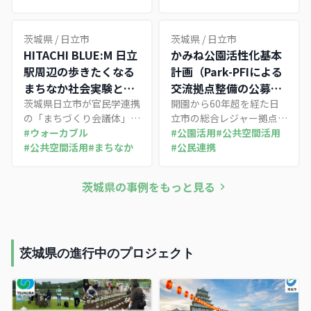
組み。反対運動を建設的な
学園都市の既存共同溝を活
市民参加へ転換したプロセ
用したマイクログリッドや
スに特徴がある。
グリーン水素で2030年度
茨城県
/
日立市
茨城県
/
日立市
の民生電力CO2実質ゼロを
HITACHI BLUE:M 日立
かみね公園活性化基本
目指す。無作為抽出の市民
駅周辺の歩きたくなる
計画（Park-PFIによる
による「気候市民会議」の
まちなか社会実験とエ
交流拠点整備の公募と
74提言をロードマップで
リアマネジメント
茨城県日立市が官民学連携
その不調）
開園から60年超を経た日
政策化し、脱炭素を中心市
の「まちづくり会議体」
立市の総合レジャー拠点
街地活性化の手段に位置づ
HITACHI BLUE:Mを立ち上
#
ウォーカブル
「かみね公園」を、年間来
#
公園活用
#
公共空間活用
けた。
げ、日立駅周辺の広場や商
#
公共空間活用
#
まちなか
園者100万人を掲げて再生
#
公民連携
店街の空き店舗を使って
する基本構想・基本計画。
「歩きたくなるまちなか社
頂上芝生広場にPark-PFIで
茨城県
の事例をもっと見る
会実験」を連続実施。来街
飲食・展望の交流拠点を整
者が集う"まちのリビン
備しようとした2024年の
グ"づくりを通じて将来ビ
公募が応募ゼロで不調に終
ジョンの検証材料を蓄積し
わった経緯から、地方公園
ている取り組み。
のPPP成立条件を考える事
茨城県の進行中のプロジェクト
例。