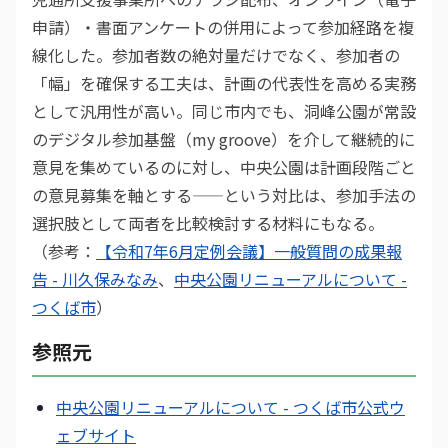
申請）・書面アンケートの併用によって参加経路を複
線化した。参加者数の絶対量だけでなく、参加者の
「幅」を確保する工夫は、計画の代表性を高める実務
として汎用性が高い。同じ市内でも、洞峰公園が常設
のデジタル参加基盤（my groove）を介して継続的に
意見を集めているのに対し、中央公園は計画段階ごと
の意見募集を軸とする——という対比は、参加手法の
選択肢として両者を比較検討する材料にもなる。
（参考：
【令和7年6月定例会議】一般質問の成果報
告 - 川久保みなみ
、
中央公園リニューアルについて -
つくば市
）
参照元
中央公園リニューアルについて - つくば市公式ウ
ェブサイト