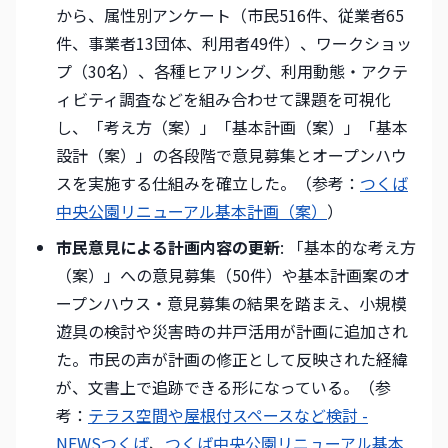
から、属性別アンケート（市民516件、従業者65
件、事業者13団体、利用者49件）、ワークショッ
プ（30名）、各種ヒアリング、利用動態・アクテ
ィビティ調査などを組み合わせて課題を可視化
し、「考え方（案）」「基本計画（案）」「基本
設計（案）」の各段階で意見募集とオープンハウ
スを実施する仕組みを確立した。（参考：
つくば
中央公園リニューアル基本計画（案）
）
市民意見による計画内容の更新
: 「基本的な考え方
（案）」への意見募集（50件）や基本計画案のオ
ープンハウス・意見募集の結果を踏まえ、小規模
遊具の検討や災害時の井戸活用が計画に追加され
た。市民の声が計画の修正として反映された経緯
が、文書上で追跡できる形になっている。（参
考：
テラス空間や屋根付スペースなど検討 -
NEWSつくば
、
つくば中央公園リニューアル基本