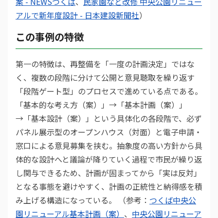
案 - NEWSつくば
、
民家園など改修 中央公園リニュー
アルで新年度設計 - 日本建設新聞社
）
この事例の特徴
第一の特徴は、再整備を「一度の計画決定」ではな
く、複数の段階に分けて公開と意見聴取を繰り返す
「段階ゲート型」のプロセスで進めている点である。
「基本的な考え方（案）」→「基本計画（案）」
→「基本設計（案）」という具体化の各段階で、必ず
パネル展示型のオープンハウス（対面）と電子申請・
窓口による意見募集を挟む。抽象度の高い方針から具
体的な設計へと議論が降りていく過程で市民が繰り返
し関与できるため、計画が固まってから「実は反対」
となる事態を避けやすく、計画の正統性と納得感を積
み上げる構造になっている。 （参考：
つくば中央公
園リニューアル基本計画（案）
、
中央公園リニューア