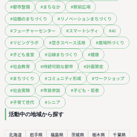
#
都市整備
#
まちなか
#
駅前広場
#
協働のまちづくり
#
リノベーションまちづくり
#
フューチャーセンター
#
スマートシティ
#
AI
#
リビングラボ
#
空きスペース活用
#
居場所づくり
#
子ども食堂
#
沿線まちづくり
#
健康
#
社会教育
#
持続可能な都市
#
計画策定
#
まちづくり
#
コミュニティ形成
#
ワークショップ
#
社会実験
#
市民参加
#
子ども・若者
#
子育て世代
#
シニア
活動中の地域から探す
北海道
岩手県
福島県
茨城県
栃木県
千葉県