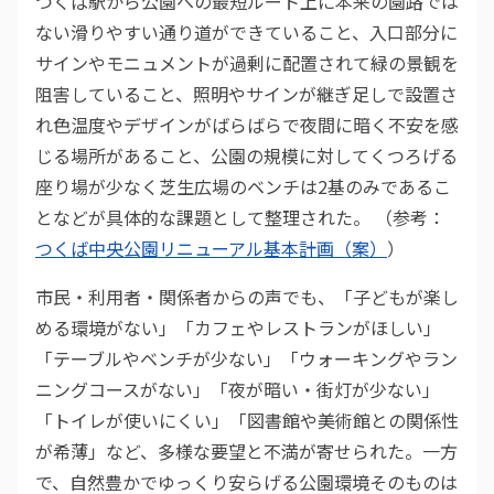
つくば駅から公園への最短ルート上に本来の園路では
ない滑りやすい通り道ができていること、入口部分に
サインやモニュメントが過剰に配置されて緑の景観を
阻害していること、照明やサインが継ぎ足しで設置さ
れ色温度やデザインがばらばらで夜間に暗く不安を感
じる場所があること、公園の規模に対してくつろげる
座り場が少なく芝生広場のベンチは2基のみであるこ
となどが具体的な課題として整理された。 （参考：
つくば中央公園リニューアル基本計画（案）
）
市民・利用者・関係者からの声でも、「子どもが楽し
める環境がない」「カフェやレストランがほしい」
「テーブルやベンチが少ない」「ウォーキングやラン
ニングコースがない」「夜が暗い・街灯が少ない」
「トイレが使いにくい」「図書館や美術館との関係性
が希薄」など、多様な要望と不満が寄せられた。一方
で、自然豊かでゆっくり安らげる公園環境そのものは