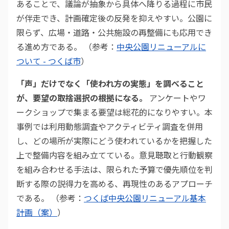
あることで、議論が抽象から具体へ降りる過程に市民
が伴走でき、計画確定後の反発を抑えやすい。公園に
限らず、広場・道路・公共施設の再整備にも応用でき
る進め方である。 （参考：
中央公園リニューアルに
ついて - つくば市
）
「声」だけでなく「使われ方の実態」を調べること
が、要望の取捨選択の根拠になる。
アンケートやワ
ークショップで集まる要望は総花的になりやすい。本
事例では利用動態調査やアクティビティ調査を併用
し、どの場所が実際にどう使われているかを把握した
上で整備内容を組み立てている。意見聴取と行動観察
を組み合わせる手法は、限られた予算で優先順位を判
断する際の説得力を高める、再現性のあるアプローチ
である。 （参考：
つくば中央公園リニューアル基本
計画（案）
）