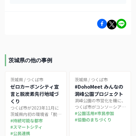
茨城県の他の事例
茨城県
/
つくば市
茨城県
/
つくば市
ゼロカーボンシティ宣
#DohoMeet みんなの
言と脱炭素先行地域づ
洞峰公園プロジェクト
くり
洞峰公園の市営化を機に、
つくば市がコンソーシア
つくば市が2023年11月に
ム・パートナーシップ会議
#
公園活用
#
市民参加
茨城県内初の環境省「脱炭
とデジタルプラットフォー
#
協働のまちづくり
素先行地域」に選定された
#
持続可能な都市
ムを組み合わせて住民参加
事例。TXつくば駅周辺の
#
スマートシティ
型の公園運営を進める取り
中心市街地を対象に、研究
#
公民連携