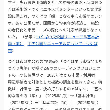
する。歩行者専用道路を介して中央図書館・茨城県つ
くば美術館・つくばエキスポセンターといった文化施
設に囲まれ、つくばの「顔」となる中心市街地のシン
ボル的な公園だが、開園から約40年が経過し、施設
の老朽化と市民ニーズの変化への対応が課題となって
いた。 （参考：
つくば中央公園リニューアル基本計
画（案）
、
中央公園リニューアルについて - つくば
市
）
つくば市は本公園の再整備を「つくば中心市街地まち
づくり戦略」が掲げる8つのリーディングプロジェク
トの一つに位置づけ、2023年度から市民・利用者・
周辺事業者を対象とした複数の調査を重ねてきた。特
徴は、計画を一度に決め打ちするのではなく、「基本
的な考え方（案）」（2025年1月）→「基本計画」
（2025年8月）→「基本設計（案）」（2026年6月）
と段階を踏んで具体化し、その各段階でパネル展示型