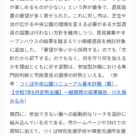
が楽しめるものが少ない」という声が最多で、遊具設
置の要望が多く寄せられた。これに対し市は、芝生や
池が広がる中央公園の環境を変える必要がある大型遊
具の設置は行わない方針を維持しつつ、意見募集やオ
ープンハウスの結果を踏まえて小規模遊具を検討対象
に追加した。「要望が多いから採用する」のでも「方
針だから却下する」のでもなく、何を守り何を加える
かを理由とともに示す姿勢は、参加型計画における専
門的判断と市民意見の調停の好例といえる。 （参
考：
つくば中央公園リニューアル基本計画（案）
、
【令和7年6月定例会議】一般質問の成果報告 - 川久保
みなみ
）
第四に、参加できない層への能動的なリーチを設計に
組み込んでいる点である。市ホームページやSNSでの
周知に加えて、つくば特別支援学校や障害児通所支援