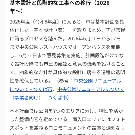
基本設計と段階的な工事への移行（2026
年〜）
2026年度（令和8年度）に入ると、市は基本計画を具
体化した「基本設計（案）」を取りまとめ、再び市民
に諮るプロセスを踏んだ。2026年6月11日から17日
まで中央公園レストハウスでオープンハウスを開催
し、6月21日まで意見募集を実施。計画段階だけでな
く設計段階でも市民の確認と意見の機会を設けること
で、抽象的な方針が具体的な設計に落ちる過程の透明
性を確保している。 （参考：
中央公園リニューアル
について - つくば市
、
中央公園リニューアルについて
（事業者向け） - つくば市
）
基本計画では公園を7つのエリアに分け、特性を活か
した整備内容を定めている。南入口エリアにはフォト
スポットを兼ねるロゴモニュメントの設置と過剰なサ