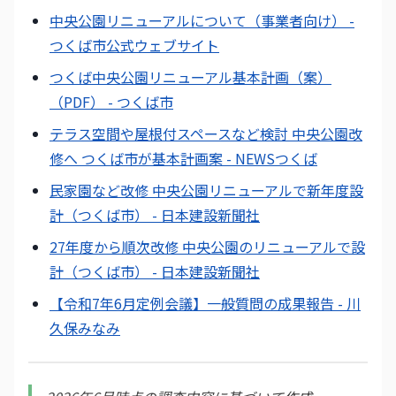
中央公園リニューアルについて（事業者向け） -
つくば市公式ウェブサイト
つくば中央公園リニューアル基本計画（案）
（PDF） - つくば市
テラス空間や屋根付スペースなど検討 中央公園改
修へ つくば市が基本計画案 - NEWSつくば
民家園など改修 中央公園リニューアルで新年度設
計（つくば市） - 日本建設新聞社
27年度から順次改修 中央公園のリニューアルで設
計（つくば市） - 日本建設新聞社
【令和7年6月定例会議】一般質問の成果報告 - 川
久保みなみ