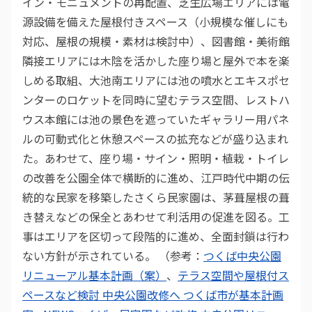
イン・モニュメントの再配置、芝生広場エリアには電
源設備を備えた屋根付きスペース（小規模な催しにも
対応、屋根の規模・素材は検討中）、図書館・美術館
隣接エリアには木陰を活かした座り場と屋外で本を楽
しめる取組、大池南エリアには池の噴水とエキスポセ
ンターのロケットを同時に望むテラス空間、レストハ
ウス本館には池の景色を遮っていたギャラリー用パネ
ルの可動式化と休憩スペースの拡充などが盛り込まれ
た。あわせて、座り場・サイン・照明・植栽・トイレ
の改善を公園全体で横断的に進め、江戸時代中期の伝
統的な民家を移築したさくら民家園は、茅葺屋根の葺
き替えなどの保全とあわせて利活用の促進を図る。工
事はエリアを区切って段階的に進め、全面封鎖は行わ
ない方針が示されている。 （参考：
つくば中央公園
リニューアル基本計画（案）
、
テラス空間や屋根付ス
ペースなど検討 中央公園改修へ つくば市が基本計画