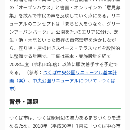
の「オープンハウス」と書面・オンラインの「意見募
集」を挟んで市民の声を反映していく点にある。リニ
ューアルのコンセプトは「まちと人をつなぐ、グリー
ンアーバンパーク」。公園を7つのエリアに分け、芝
生・池・木陰といった既存の自然環境を活かしなが
ら、座り場・屋根付きスペース・テラスなどを段階的
に整備する計画で、工事は基本・実施設計を経て
2028年度（令和10年度）以降に順次着手する予定で
ある。 （参考：
つくば中央公園リニューアル基本計
画（案）
、
中央公園リニューアルについて - つくば
市
）
背景・課題
つくば市は、つくば駅周辺の魅力あるまちづくりを進
めるため、2018年（平成30年）7月に「つくば中心市