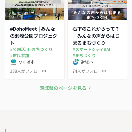
#DohoMeet | みんな
石下のこれからって？
の洞峰公園プロジェク
｜みんなの声からはじ
ト
まるまちづくり
#
公園活用
#
まちづくり
#
スマートシティ
#
AI
#
市民参加
#
まちづくり
つくば市
常総市
138
人がフォロー中
74
人がフォロー中
茨城県
のページを見る