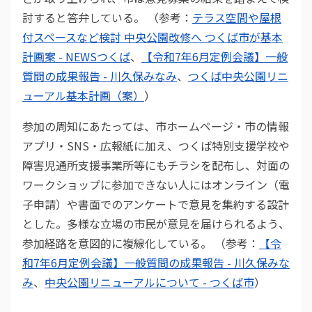
討すると答弁している。 （参考：
テラス空間や屋根
付スペースなど検討 中央公園改修へ つくば市が基本
計画案 - NEWSつくば
、
【令和7年6月定例会議】一般
質問の成果報告 - 川久保みなみ
、
つくば中央公園リニ
ューアル基本計画（案）
）
参加の周知にあたっては、市ホームページ・市の情報
アプリ・SNS・広報紙に加え、つくば特別支援学校や
障害児通所支援事業所等にもチラシを配布し、対面の
ワークショップに参加できない人にはオンライン（電
子申請）や書面でのアンケートで意見を集約する設計
とした。多様な立場の市民が意見を届けられるよう、
参加経路を意図的に複線化している。 （参考：
【令
和7年6月定例会議】一般質問の成果報告 - 川久保みな
み
、
中央公園リニューアルについて - つくば市
）