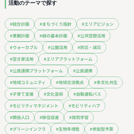
活動のテーマで探す
#
総合計画
#
まちづくり指針
#
エリアビジョン
#
景観計画
#
緑の基本計画
#
公共空間活用
#
ウォーカブル
#
公園活用
#
防災・減災
#
空き家活用
#
エリアプラットフォーム
#
公民連携プラットフォーム
#
公民連携
#
地域コミュニティ
#
地域交流拠点
#
多文化共生
#
子育て支援
#
文化芸術
#
自動運転バス
#
モビリティマネジメント
#
モビリティハブ
#
関係人口
#
移住促進
#
探究学習
#
グリーンインフラ
#
生物多様性
#
参加型予算