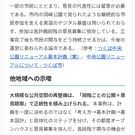
一部の市民にとどまり、意見の代表性には留意が必要
である。市内の洞峰公園で見られたような継続的な市
民参加を支える常設のデジタル基盤は用いられておら
ず、参加は各計画段階の意見募集に依存している。工
事完了後も市民の関与をどう持続させるかは、今後の
運営に委ねられる論点である。 （参考：
つくば中央
公園リニューアル基本計画（案）
、
中央公園リニュー
アルについて - つくば市
）
他地域への示唆
大規模な公共空間の再整備は、「段階ごとの公開＋意
見聴取」で正統性を積み上げられる。
本事例は、計
画を一度に決めるのではなく「考え方→基本計画→基
本設計」と具体化のステップを分け、その都度オープ
ンハウスと意見募集を挟んだ。各段階で関与の機会が