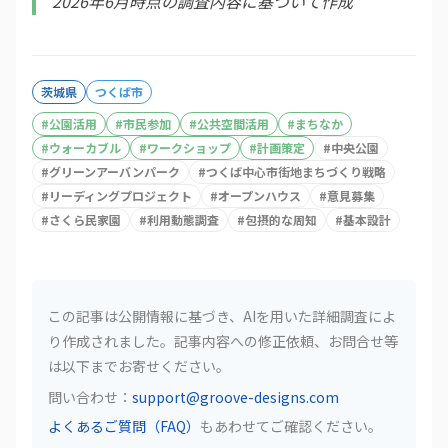
2026年6月時点の調査内容に基づいて作成
茨城県
つくば市
#
公園活用
#
市民参加
#
公共空間活用
#
まちなか
#
ウォーカブル
#
ワークショップ
#
計画策定
#
中央公園
#
グリーンアーバンパーク
#
つくば中心市街地まちづくり戦略
#
リーディングプロジェクト
#
オープンハウス
#
意見募集
#
さくら民家園
#
利用動態調査
#
包摂的な周知
#
基本設計
この記事は公開情報に基づき、AIを用いた詳細調査によ
り作成されました。記事内容への修正依頼、お問合せ等
は以下までお寄せください。
問い合わせ：
support@groove-designs.com
よくあるご質問（FAQ）
もあわせてご確認ください。