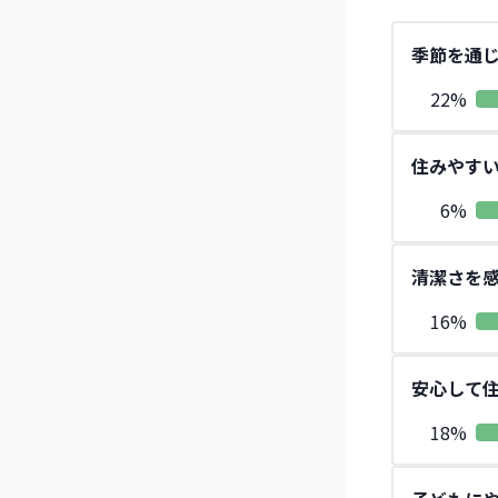
季節を通
22
%
住みやす
6
%
清潔さを
16
%
安心して
18
%