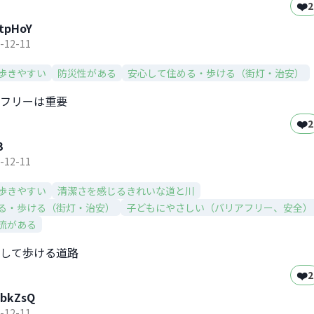
❤️
2
tpHoY
-12-11
歩きやすい
防災性がある
安心して住める・歩ける（街灯・治安）
フリーは重要
❤️
2
3
-12-11
歩きやすい
清潔さを感じるきれいな道と川
る・歩ける（街灯・治安）
子どもにやさしい（バリアフリー、安全）
流がある
して歩ける道路
❤️
2
bkZsQ
-12-11