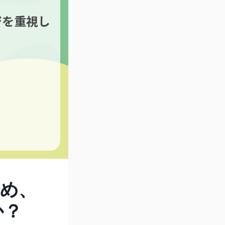
ジを重視し
ため、
か？