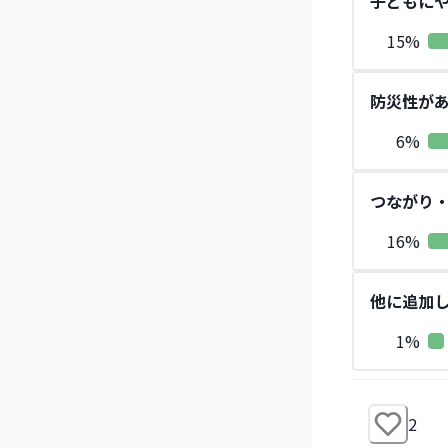
子どもに
15
%
防災性が
6
%
つながり
16
%
他に追加
1
%
2