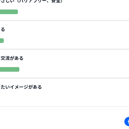
やさしい（バリアフリー、安全）
ある
・交流がある
したいイメージがある