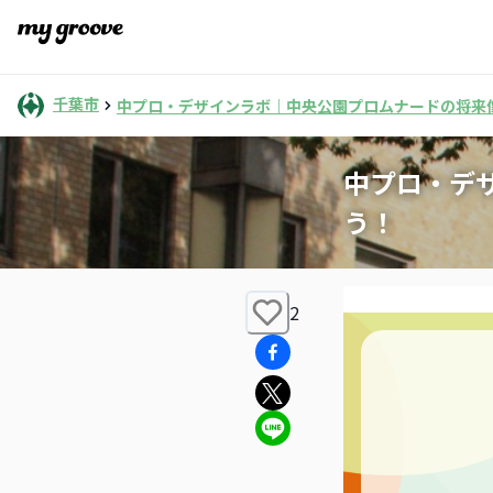
千葉市
中プロ・デザインラボ｜中央公園プロムナードの将来
中プロ・デ
う！
2