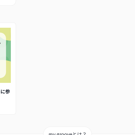
ン
ボに参
my grooveとは？