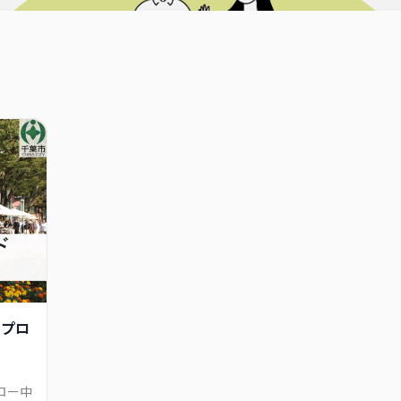
園プロ
ロー中