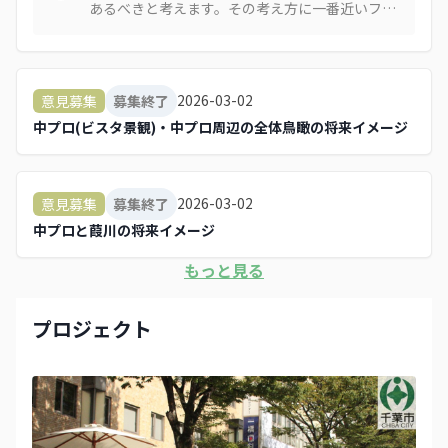
あるべきと考えます。その考え方に一番近いフレ
ーズを選びました。 どちらも長いので、私が考え
るとしたら「ウォーカブルなエキナカ公園、中央
公園プロムナード」です。 千葉駅の南東の出口が
中央公園です、というイメージです。
2026-03-02
意見募集
募集終了
中プロ(ビスタ景観)・中プロ周辺の全体鳥瞰の将来イメージ
2026-03-02
意見募集
募集終了
中プロと葭川の将来イメージ
もっと見る
プロジェクト