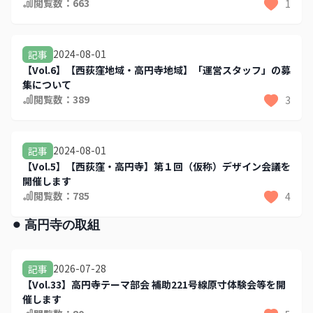
閲覧数：
663
1
2024-08-01
記事
【Vol.6】【西荻窪地域・高円寺地域】「運営スタッフ」の募
集について
閲覧数：
389
3
2024-08-01
記事
【Vol.5】【西荻窪・高円寺】第１回（仮称）デザイン会議を
開催します
閲覧数：
785
4
⚫︎ 高円寺の取組
2026-07-28
記事
【Vol.33】高円寺テーマ部会 補助221号線原寸体験会等を開
催します