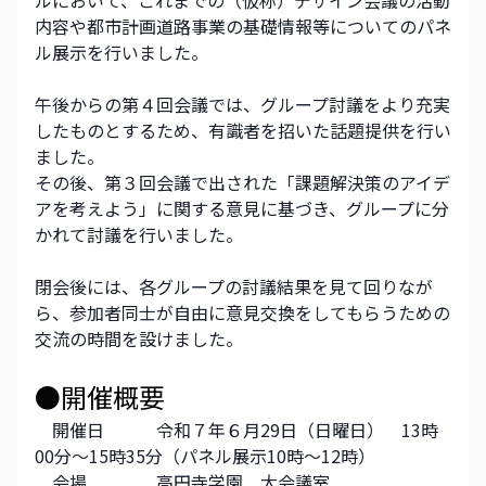
ルにおいて、これまでの（仮称）デザイン会議の活動
内容や都市計画道路事業の基礎情報等についてのパネ
ル展示を行いました。
午後からの第４回会議では、グループ討議をより充実
したものとするため、有識者を招いた話題提供を行い
ました。
その後、第３回会議で出された「課題解決策のアイデ
アを考えよう」に関する意見に基づき、グループに分
かれて討議を行いました。
閉会後には、各グループの討議結果を見て回りなが
ら、参加者同士が自由に意見交換をしてもらうための
交流の時間を設けました。
●開催概要
　開催日　　　令和７年６月29日（日曜日）　13時
00分～15時35分（パネル展示10時～12時）
　会場　　　　高円寺学園　大会議室