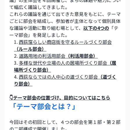
議」の全体会を４回開催し、まちの課題や魅力につい
て幅広く議論してきました。
これらの議論を通じて出てきた意見をもとに、テーマ
ごとに部会を結成し、参加者が主体となって個別具体
な議論や活動に取り組む場として、
以下の4つの
「テ
ーマ部会」を発足しました。
西荻窪らしい商店街を守るルールづくり部会
（ルール部会）
道路用地の利活用部会
（利活用部会）
多様な世代や立場の人の居場所づくり部会
（居
場所づくり部会）
西荻ならではの人中心の道づくり部会
（道づく
り部会）
👇テーマ部会の位置づけ、目的についてはこちら
「テーマ部会とは？」
今回はその初回として、４つの部会を第１部・第２部
の二部構成で開催しました。