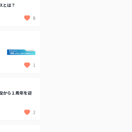
スとは？
8
、
1
設から１周年を迎
2