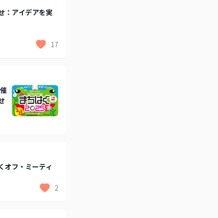
せ：アイデアを実
17
主催
せ
くオフ・ミーティ
2