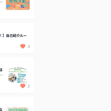
募
！】自己紹介ルー
3
活
者
2
な