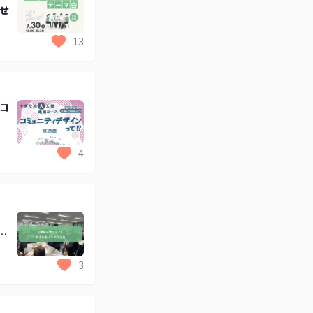
せ
13
コ
4
ス
3