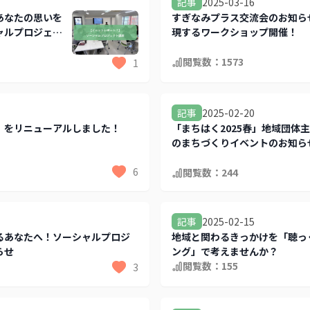
2025-03-16
記事
あなたの思いを
すぎなみプラス交流会のお知ら
ャルプロジェク
現するワークショップ開催！
閲覧数：
1573
1
2025-02-20
記事
」をリニューアルしました！
「まちはく2025春」地域団体
のまちづくりイベントのお知ら
6
閲覧数：
244
2025-02-15
記事
るあなたへ！ソーシャルプロジ
地域と関わるきっかけを「聴っ
らせ
ング」で考えませんか？
閲覧数：
155
3