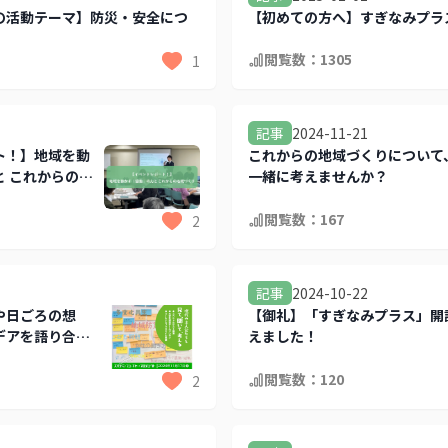
の活動テーマ】防災・安全につ
【初めての方へ】すぎなみプラ
閲覧数：
1305
1
2024-11-21
記事
ト！】地域を動
これからの地域づくりについて
 これからの地
一緒に考えませんか？
閲覧数：
167
2
2024-10-22
記事
や日ごろの想
【御礼】「すぎなみプラス」開
デアを語り合い
えました！
閲覧数：
120
2