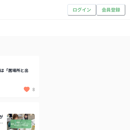
ログイン
会員登録
マは「居場所と出
8
が
交