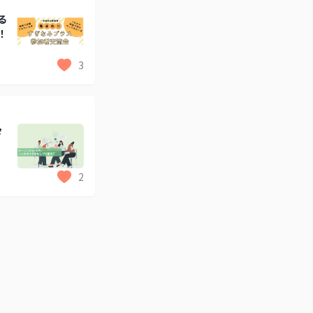
る
！
3
々
2