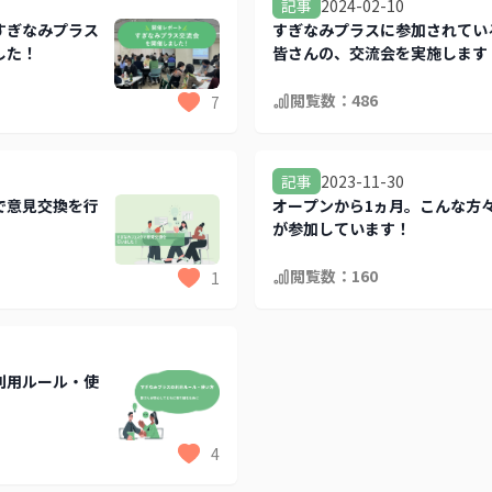
2024-02-10
記事
すぎなみプラス
すぎなみプラスに参加されてい
した！
皆さんの、交流会を実施します
閲覧数：
486
7
2023-11-30
記事
で意見交換を行
オープンから1ヵ月。こんな方
が参加しています！
閲覧数：
160
1
利用ルール・使
4