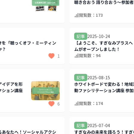
聴き合おう 語り合おう～参加者
集中！
閲覧数：
173
2025-10-24
記事
けを「聴っくオフ・ミーティン
【ようこそ、すぎなみプラスへ
か？
ムがオープンしました！
閲覧数：
94
1
2025-08-15
記事
アイデアを形
ホワイトボードで変わる！地域
クション講座
動ファシリテーション講座 参加
募集中！
閲覧数：
174
6
2025-07-04
記事
るあなたへ！ソーシャルアクシ
すぎなみの未来を語ろう！すぎ