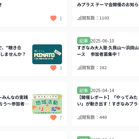
せ
みプラス テーマ会開催のお知ら
閲覧数：
1103
1
2025-06-10
記事
で、"聴き合
すぎなみ大人塾 久我山～浜田山
加しませんか？
ース 参加者募集中！
閲覧数：
262
3
2025-04-14
記事
～みんなの実践
【開催レポート】「やってみた
おう～参加者募
い」が動き出す！すぎなみプラ
交流会
閲覧数：
440
7