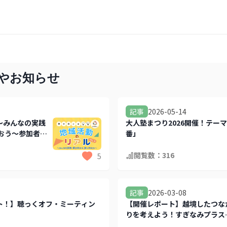
トやお知らせ
2026-05-14
記事
～みんなの実践
大人塾まつり2026開催！テー
おう～参加者募
番」
閲覧数：
316
5
2026-03-08
記事
ト！】聴っくオフ・ミーティン
【開催レポート】越境したつな
りを考えよう！すぎなみプラス
流会