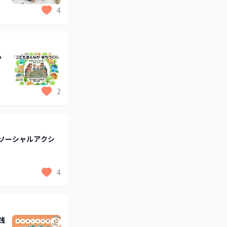
4
か
2
ソーシャルアクシ
4
践