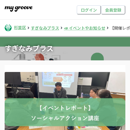
ログイン
会員登録
杉並区
すぎなみプラス
📣 イベントやお知らせ
【開催レ
すぎなみプラス