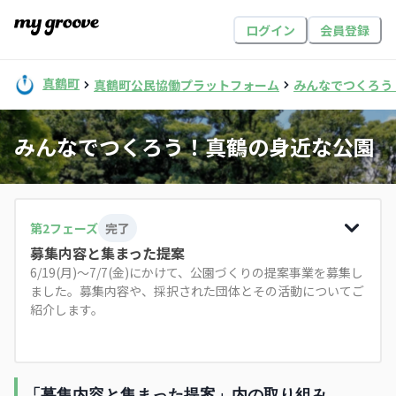
ログイン
会員登録
真鶴町
真鶴町公民協働プラットフォーム
みんなでつくろう
みんなでつくろう！真鶴の身近な公園
第
2
フェーズ
完了
募集内容と集まった提案
6/19(月)～7/7(金)にかけて、公園づくりの提案事業を募集し
ました。募集内容や、採択された団体とその活動についてご
紹介します。
「募集内容と集まった提案」内の取り組み