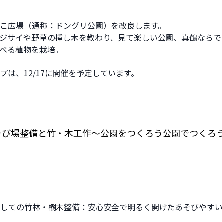
こ広場（通称：ドングリ公園）を改良します。
ジサイや野草の挿し木を教わり、見て楽しい公園、真鶴ならで
べる植物を栽培。
プは、12/17に開催を予定しています。
そび場整備と竹・木工作～公園をつくろう公園でつくろ
場としての竹林・樹木整備：安心安全で明るく開けたあそびやす