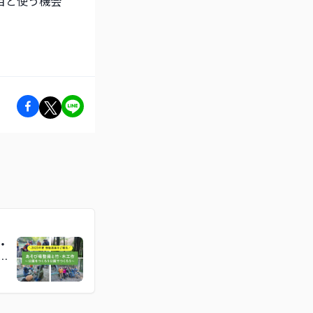
目と使う機会
・
つ