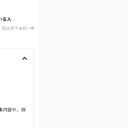
いる人
32
人がフォロー中
募集内容や、採