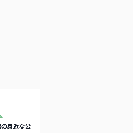
ム
鶴の身近な公