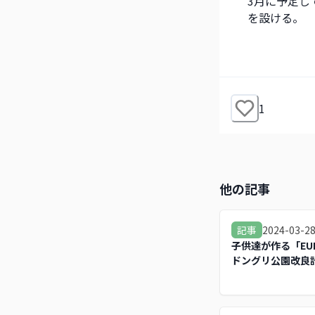
3月に予定し
を設ける。
1
他の記事
2024-03-2
記事
子供達が作る「EURE
ドングリ公園改良
果！