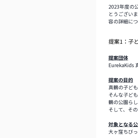
2023年度
とうございま
容の詳細につ
提案1：子ど
提案団体
EurekaKids
提案の目的
真鶴の子ども
そんな子ども
鶴の公園らし
そして、その
対象となる公
大ヶ窪ちびっ