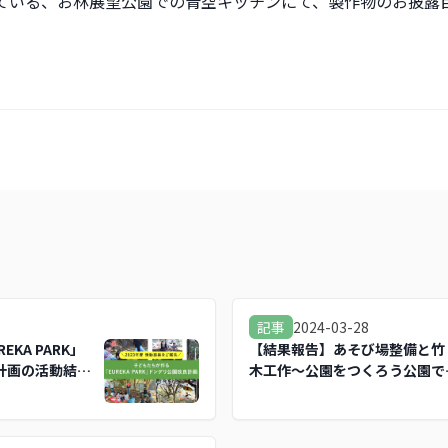
ている、お林展望公園での青空キッチンにて、製作物のお披露
8
2024-03-28
記事
KA PARK」
【結果報告】あそび場整備と竹
計画の活動結
木工作～公園をつくろう公園で
くろう～