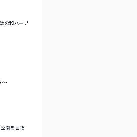
はの和ハーブ
う～
い公園を目指