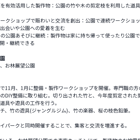
資源を有効活用した製作物：公園の竹や木の剪定枝を利用した道
なワークショップで賑わいと交流を創出：公園で連続ワークショ
出会いや公園への愛着を生む
や次の公園あそびに継続：製作物は家に持ち帰って使ったり公園
開・継続できる
園
、お林展望公園
で11月、1月に整備・製作ワークショップを開催。専門職の方
のDIY整備に取り組む。切り出された竹と、今年度剪定された
道具や遊具の工作を行う。
チ、竹の遊具(ジャングルジム)、竹の楽器、桜の枝色鉛筆。
イパークと同時開催することで、集客と交流を増進する。