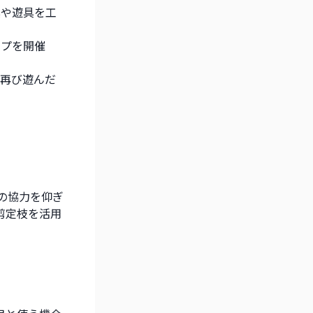
具や遊具を工
ップを開催
で再び遊んだ
の協力を仰ぎ
剪定枝を活用