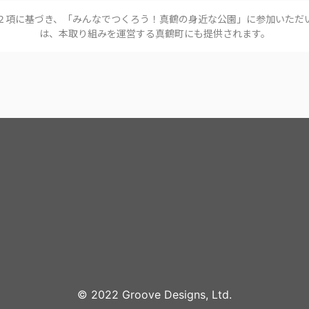
２項に基づき、「
みんなでつくろう！真鶴の身近な公園
」に参加いただ
は、本取り組みを運営する
真鶴町
にも提供されます。
©︎ 2022 Groove Designs, Ltd.