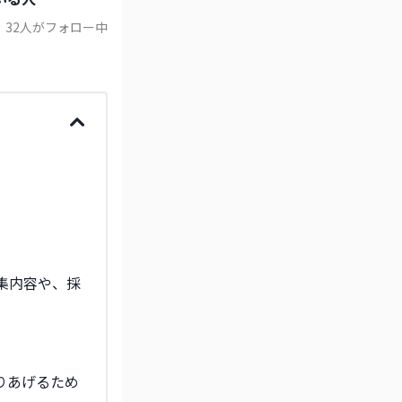
32
人がフォロー中
募集内容や、採
りあげるため