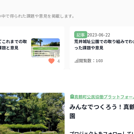
の中で得られた課題や意見を掲載します。
2023-06-22
記事
てこれまでの取
荒井城址公園での取り組みでわ
課題と意見
った課題や意見
閲覧数：
103
4
真鶴町公民協働プラットフォー
みんなでつくろう！真
園
プロジェクト
をフォローして