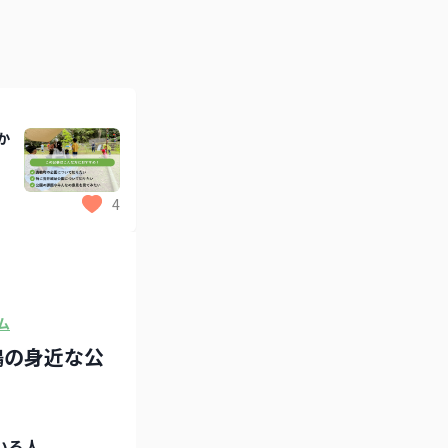
か
4
ム
鶴の身近な公
いる人