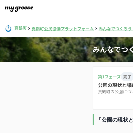
真鶴町
真鶴町公民協働プラットフォーム
みんなでつくろう
みんなでつ
第
1
フェーズ
完了
公園の現状と課
真鶴町の公園につ
「公園の現状