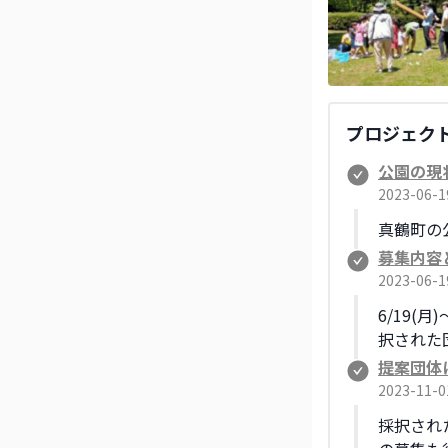
プロジェク
公園の現
2023-06-
真鶴町の
募集内容
2023-06-
6/19(
択された
提案団体
2023-11-
採択され