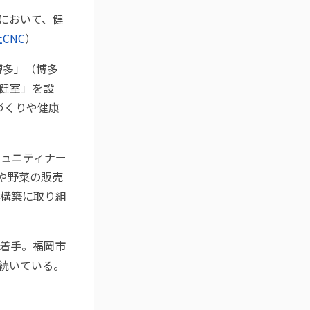
区において、健
CNC
）
博多」（博多
健室」を設
づくりや健康
ミュニティナー
や野菜の販売
構築に取り組
着手。福岡市
が続いている。