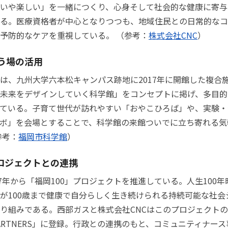
いや楽しい」を一緒につくり、心身そして社会的な健康に寄与
る。医療資格者が中心となりつつも、地域住民との日常的なコ
予防的なケアを重視している。 （参考：
株式会社CNC
）
う場の活用
は、九州大学六本松キャンパス跡地に2017年に開館した複合
未来をデザインしていく科学館」をコンセプトに掲げ、多目的
ている。子育て世代が訪れやすい「おやこひろば」や、実験・
ボ」を会場とすることで、科学館の来館ついでに立ち寄れる気
参考：
福岡市科学館
）
プロジェクトとの連携
17年から「福岡100」プロジェクトを推進している。人生100
が100歳まで健康で自分らしく生き続けられる持続可能な社会
り組みである。西部ガスと株式会社CNCはこのプロジェクト
 PARTNERS」に登録。行政との連携のもと、コミュニティナー