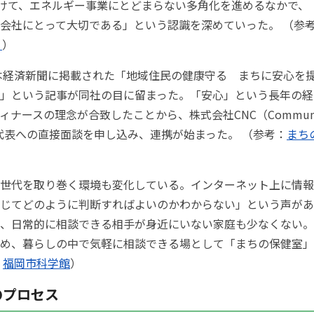
向けて、エネルギー事業にとどまらない多角化を進めるなかで、
会社にとって大切である」という認識を深めていった。 （参
）
）
日本経済新聞に掲載された「地域住民の健康守る まちに安心を
」という記事が同社の目に留まった。「安心」という長年の経
ナースの理念が合致したことから、株式会社CNC（Community
y）代表への直接面談を申し込み、連携が始まった。 （参考：
まち
世代を取り巻く環境も変化している。インターネット上に情報
じてどのように判断すればよいのかわからない」という声があ
、日常的に相談できる相手が身近にいない家庭も少なくない。
め、暮らしの中で気軽に相談できる場として「まちの保健室」
：
福岡市科学館
）
のプロセス