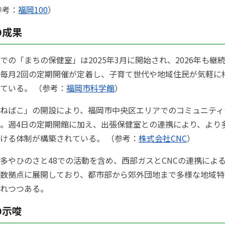
参考：
福岡100
）
の成果
での「まちの保健室」は2025年3月に開始され、2026年も継
毎月2回の定期開催が定着し、子育て世代や地域住民が気軽に
ている。 （参考：
福岡市科学館
）
ねばこ」の開設により、福岡市中央区エリアでのコミュニティ
。週4日の定期開館に加え、出張保健室との連携により、より
ける体制が構築されている。 （参考：
株式会社CNC
）
多やひのさと48での活動を含め、西部ガスとCNCの連携によ
数拠点に展開しており、都市部から郊外団地まで多様な地域特
れつつある。
の示唆