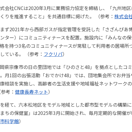
式会社CNCは2020年3月に業務協力協定を締結し、「九州地
くりを推進すること」を共通目標に掲げた。 （参考：
株式会社
まず2021年から西部ガスが指定管理を受託した「さざんぴあ
ンター）にコミュニティナースを配置。施設内に「みんなの保
格を持つ3名のコミュニティナースが常駐して利用者の居場所
している。 （参考：
フクリパ
）
岡県宗像市の日の里団地では「ひのさと48」を拠点としたコ
。月1回の出張活動「おでかけ48」では、団地集会所でお弁当
康相談を実施し、高齢者の生活支援や地域福祉ネットワークの
（参考：
健康長寿ネット
）
を経て、六本松地区をモデル地域とした都市型モデルの構築に
まちの保健室」は2025年3月に開始され、毎月定期的な開催
市科学館
）