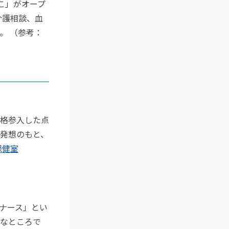
ばこ」がオープ
介護相談、血
。 （参考：
格参入した点
発想のもと、
保健室
ナース」とい
なところで