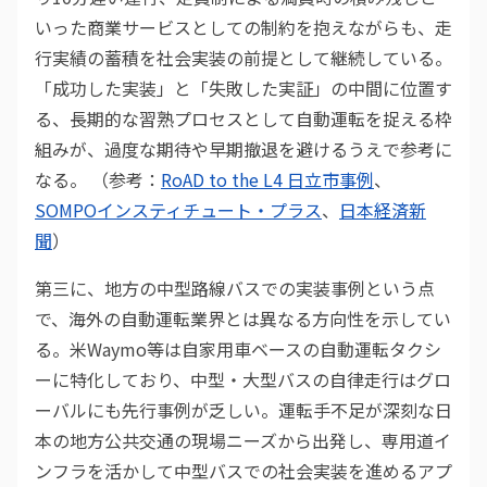
いった商業サービスとしての制約を抱えながらも、走
行実績の蓄積を社会実装の前提として継続している。
「成功した実装」と「失敗した実証」の中間に位置す
る、長期的な習熟プロセスとして自動運転を捉える枠
組みが、過度な期待や早期撤退を避けるうえで参考に
なる。 （参考：
RoAD to the L4 日立市事例
、
SOMPOインスティチュート・プラス
、
日本経済新
聞
）
第三に、地方の中型路線バスでの実装事例という点
で、海外の自動運転業界とは異なる方向性を示してい
る。米Waymo等は自家用車ベースの自動運転タクシ
ーに特化しており、中型・大型バスの自律走行はグロ
ーバルにも先行事例が乏しい。運転手不足が深刻な日
本の地方公共交通の現場ニーズから出発し、専用道イ
ンフラを活かして中型バスでの社会実装を進めるアプ