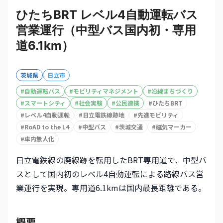
ひたちBRT レベル4自動運転バス
営業運行（中型バス国内初・専用
道6.1km）
茨城県
日立市
#
自動運転バス
#
モビリティマネジメント
#
沿線まちづくり
#
スマートシティ
#
社会実験
#
公民連携
#
ひたちBRT
#
レベル4自動運転
#
日立電鉄線跡地
#
先進モビリティ
#
RoAD to the L4
#
中型バス
#
茨城交通
#
磁気マーカー
#
車内無人化
日立電鉄線の廃線跡を転用したBRT専用道で、中型バ
スとして国内初のレベル4自動運転による路線バス営
業運行を実現。専用道6.1kmは国内最長距離である。
概要