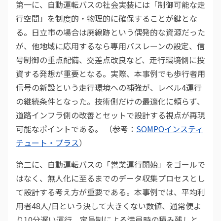
第一に、自動運転バスの社会実装には「制御可能な走
行空間」を制度的・物理的に確保することが鍵とな
る。日立市の場合は廃線跡という偶発的な資源だった
が、他地域に応用するなら専用バスレーンの設定、信
号制御の重点配備、交差点改良など、走行環境側に投
資する発想が重要となる。実際、本事例でも歩行者用
信号の新設という走行環境への補強が、レベル4運行
の継続条件となった。技術側だけの最適化に頼らず、
道路インフラ側の改善とセットで設計する視点が再現
可能なポイントである。 （参考：
SOMPOインスティ
チュート・プラス
）
第二に、自動運転バスの「営業運行開始」をゴールで
はなく、無人化に至るまでのデータ収集プロセスとし
て設計する考え方が重要である。本事例では、平均利
用者48人/日という決して大きくない数値、通常便よ
り10分遅い運行、定員制による満員時の積み残しと