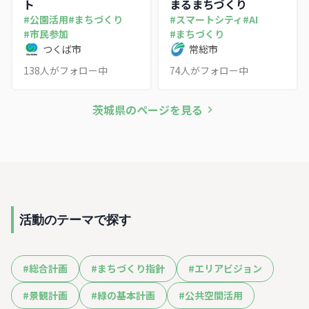
ト
まるまちづくり
#
公園活用
#
まちづくり
#
スマートシティ
#
AI
#
市民参加
#
まちづくり
つくば市
常総市
138
人がフォロー中
74
人がフォロー中
茨城県
のページを見る
活動のテーマで探す
#
総合計画
#
まちづくり指針
#
エリアビジョン
#
景観計画
#
緑の基本計画
#
公共空間活用