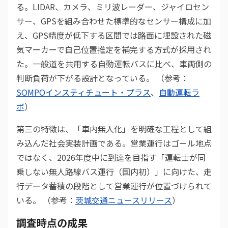
る。LIDAR、カメラ、ミリ波レーダー、ジャイロセン
サー、GPSを組み合わせた標準的なセンサー構成に加
え、GPS精度が低下する区間では路面に埋設された磁
気マーカーで自己位置推定を補完する方式が採用され
た。一般道を共用する自動運転バスに比べ、車両側の
判断負荷が下がる設計となっている。 （参考：
SOMPOインスティチュート・プラス
、
自動運転ラ
ボ
）
第三の特徴は、「車内無人化」を明確な工程として組
み込んだ社会実装計画である。営業運行はゴール地点
ではなく、2026年度中に到達を目指す「運転士が同
乗しない無人路線バス運行（国内初）」に向けた、走
行データ蓄積の段階として営業運行が位置づけられて
いる。 （参考：
茨城交通ニュースリリース
）
調査時点の成果