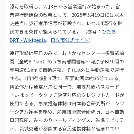
認可を取得し、2月3日から営業運行が始まった。営
業運行開始後の改善として、2025年5月19日には水木
交差点に歩行者用信号が新設され、レベル4運行を継
続できる条件が整えられている。 （参考：
ひたち
BRT - Wikipedia
、
日立市公式サイト
）
運行形態は平日のみで、おさかなセンター〜多賀駅前
間（全約8.7km）のうち南部図書館〜河原子BRT間の
専用道6.1kmで自動運転、それ以外は手動運転で運行
する。1日4往復計8便で、所要時間は約35分である。
料金体系は通常バスと同一で、地域共通バスカード
「いばっピ」やタッチ決済対応のクレジットカードが
使用できる。事業推進体制は日本総合研究所がコンソ
ーシアム幹事を務め、産業技術総合研究所、日本自動
車研究所、みちのりホールディングス、先進モビリテ
ィ、茨城交通が参画する官民連携体制が組まれてい