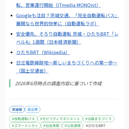
転、営業運行開始（ITmedia MONOist）
Googleも注目？茨城交通、「完全自動運転バス」
展開なら世界的快挙に（自動運転ラボ）
安全優先、そろり自動運転 茨城・ひたちBRT「レ
ベル4」1週間（日本経済新聞）
ひたちBRT（Wikipedia）
日立電鉄線跡地〜新しいまちづくりへの第一歩〜
（国土交通省）
2026年6月時点の調査内容に基づいて作成
茨城県
日立市
#
自動運転バス
#
モビリティマネジメント
#
沿線まちづくり
#
スマートシティ
#
社会実験
#
公民連携
#
ひたちBRT