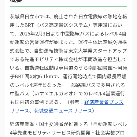
茨城県日立市では、廃止された日立電鉄線の跡地を転
用したBRT（バス高速輸送システム）専用道におい
て、2025年2月3日より中型路線バスによるレベル4自
動運転の営業運行が始まった。運行主体は茨城交通株
式会社で、自動運転技術は東京大学発スタートアップ
である先進モビリティ株式会社が車両改造を担当して
いる。自動運転区間は専用道のうち南部図書館〜河原
子BRT間の約6.1kmで、運行開始時点で国内最長距離
のレベル4運行となった。一般路線バスで多用される
中型バス（いすゞエルガミオ）でのレベル4営業運行
も国内初の事例である。 （参考：
経済産業省プレス
リリース
、
茨城交通ニュースリリース
）
経済産業省・国土交通省が推進する「自動運転レベル
4等先進モビリティサービス研究開発・社会実装プロ