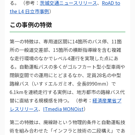
る。 （参考：
茨城交通ニュースリリース
、
RoAD to
the L4 日立市事例
）
この事例の特徴
第一の特徴は、専用道区間に14箇所のバス停、11箇
所の一般道交差部、15箇所の横断指導線を含む複雑
な走行環境のなかでレベル4運行を実現した点にあ
る。自動運転バスの多くがゴルフカート型小型車両や
閉鎖空間での運用にとどまるなか、定員28名の中型
路線バス（いすゞエルガミオ、全長8990mm）で
6.1kmを連続走行する実例は、地方都市の路線バス代
替に直結する規模感を持つ。 （参考：
経済産業省プ
レスリリース
、
ITmedia MONOist
）
第二の特徴は、廃線跡という物理的条件と自動運転技
術を組み合わせた「インフラと技術の二段構え」であ