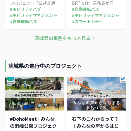
プロジェクト「公共交通の
BRTでは、乗務員が同乗
標）
スマート化」の一環とし
#
モビリティハブ
するレベル4自動運転の営
#
自動運転バス
て、急坂が多く高齢化が進
#
モビリティマネジメント
業運行を起点に、ローカル
#
モビリティマネジメント
む山側住宅団地を対象に、
#
自動運転バス
5Gを用いた遠隔監視を基
#
スマートシティ
自宅から最寄りのモビリテ
盤として車内に係員が乗ら
ィハブまでをつなぐ高齢者
ない「車内無人」運行への
茨城県
の事例をもっと見る
向け次世代モビリティの導
移行を進める。実現すれば
入をめざす取り組み。歩道
国内初の無人路線バス営業
を低速で自動走行するベン
運行となるが、2026年4月
チ型モビリティなどの実証
より運行は休止中である。
を進めている。
茨城県の進行中のプロジェクト
#DohoMeet | みんな
石下のこれからって？
の洞峰公園プロジェク
｜みんなの声からはじ