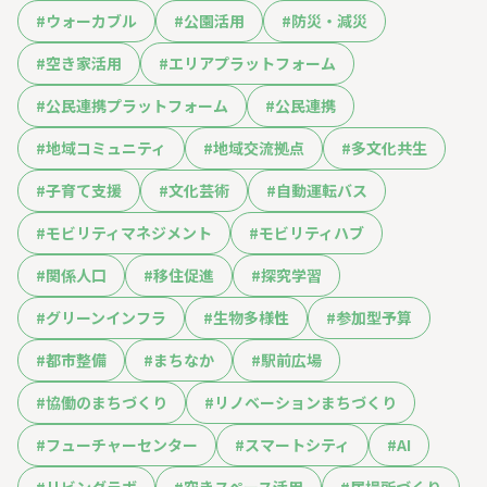
#
ウォーカブル
#
公園活用
#
防災・減災
#
空き家活用
#
エリアプラットフォーム
#
公民連携プラットフォーム
#
公民連携
#
地域コミュニティ
#
地域交流拠点
#
多文化共生
#
子育て支援
#
文化芸術
#
自動運転バス
#
モビリティマネジメント
#
モビリティハブ
#
関係人口
#
移住促進
#
探究学習
#
グリーンインフラ
#
生物多様性
#
参加型予算
#
都市整備
#
まちなか
#
駅前広場
#
協働のまちづくり
#
リノベーションまちづくり
#
フューチャーセンター
#
スマートシティ
#
AI
#
リビングラボ
#
空きスペース活用
#
居場所づくり