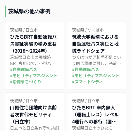
茨城県の他の事例
茨城県
/
日立市
茨城県
/
つくば市
ひたちBRT自動運転バ
筑波大学循環における
ス実証実験の積み重ね
自動運転バス実証と地
（2018〜2024年）
域ライドシェア
茨城県日立市の廃線跡
つくば市が運転手不足とい
BRT専用道で、小型バス
う同じ課題に対し、基幹路
の基礎検証から中型バスの
#
自動運転バス
線「筑波大学循環」へのレ
#
自動運転バス
長距離走行、ガードレール
#
モビリティマネジメント
ベル2自動運転バス実証
#
モビリティマネジメント
接触事案の克服までを段階
#
沿線まちづくり
（2027年度レベル4目標）
#
スマートシティ
的に重ね、6年かけて中型
と、交通空白地を補う4市
バス全国初のレベル4認可
連携の公共ライドシェアを
に到達した実証プロセスを
同時並行で展開。需要の濃
茨城県
/
日立市
茨城県
/
日立市
追う事例。
淡と時間軸に応じて移動手
山側住宅団地向け高齢
ひたちBRT 車内無人
段を使い分ける二層構造の
者次世代モビリティ
（運転士レス）レベル
地域交通戦略を整理した事
（日立市）
4運行への移行（国内
例。
日立市と日立製作所の共創
初の無人路線バスを目
茨城県日立市のひたち