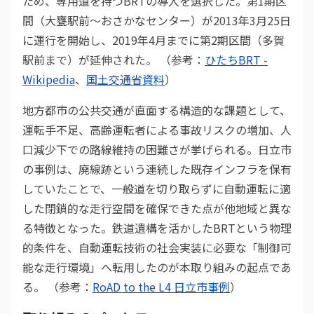
ため、専用道を持つBRTの導入を選択した。第1期区
間（大甕駅前〜おさかなセンター）が2013年3月25日
に運行を開始し、2019年4月までに第2期区間（多賀
駅前まで）が延伸された。 （参考：
ひたちBRT -
Wikipedia
、
国土交通省資料
）
地方都市の公共交通が直面する構造的な課題として、
運転手不足、高齢運転者による事故リスクの増加、人
口減少下での路線維持の困難さが挙げられる。日立市
の事例は、廃線跡という連続した既存インフラを保有
していたことで、一般道を切り取らずに自動運転に適
した閉鎖的な走行空間を確保できた点が他地域と異な
る特徴となった。鉄道遺構を活かしたBRTという物理
的条件を、自動運転技術の社会実装に必要な「制御可
能な走行環境」へ転用したのが本取り組みの起点であ
る。 （参考：
RoAD to the L4 日立市事例
）