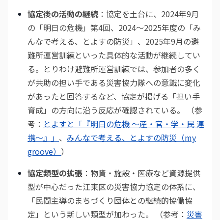
協定後の活動の継続
：協定を土台に、2024年9月
の「明日の危機」第4回、2024〜2025年度の「み
んなで考える、とよすの防災」、2025年9月の避
難所運営訓練といった具体的な活動が継続してい
る。とりわけ避難所運営訓練では、参加者の多く
が共助の担い手である災害協力隊への意識に変化
があったと回答するなど、協定が掲げる「担い手
育成」の方向に沿う反応が確認されている。 （参
考：
とよすと「『明日の危機 〜産・官・学・民 連
携〜』」
、
みんなで考える、とよすの防災（my
groove）
）
協定類型の拡張
：物資・施設・医療など資源提供
型が中心だった江東区の災害協力協定の体系に、
「民間主導のまちづくり団体との継続的協働協
定」という新しい類型が加わった。 （参考：
災害