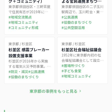
グ＋コミュニティ）
よる官民連携まちづく
東京都世田谷区・三軒茶屋
り
東京都世田谷区の二子玉川
で住民有志が2019年に開
駅周辺で、玉川町会・東神
業したコワーキング「三茶
#
地域交流拠点
開発・東急の三者が2015
#
公民連携
WORK」。約200名の会員
#
地域コミュニティ
年に発足させたエリアマネ
#
協働のまちづくり
コミュニティを基盤に、マ
#
コミュニティ形成
ジメント団体。世田谷区第
#
公共空間活用
ーケット主催、区の起業支
1号の都市再生推進法人と
援受託、地域メディア運
して、多摩川河川敷や兵庫
営、茶沢通りの公共空間社
島公園などの公共空間を収
東京都
/
杉並区
東京都
/
杉並区
会実験まで担い、民間発の
益事業で活用し、その利益
杉並区 感震ブレーカー
杉並区社会福祉協議会
まちづくりの担い手へと発
を地域に還元する自立的な
設置支援事業
1952年に東京都内初の社
展した事例。
官民連携まちづくりを進め
会福祉協議会として設立。
杉並区が2016年から実施
ている事例。
ウェルファーム杉並を拠点
#
居場所づくり
する電気火災予防事業。全
に、重層的支援体制のもと
#
子ども食堂
世帯を対象に簡易型感震ブ
#
防災・減災
#
公民連携
地域福祉コーディネーター
#
地域コミュニティ
レーカーの設置を支援し、
#
協働のまちづくり
が相談・参加・地域づくり
特例対象者は完全無料で利
支援を一体的に展開してい
用可能。木造住宅密集地域
東京都
の事例をもっと見る
る。
を多く抱える区の特性を踏
まえた先駆的な取り組み。