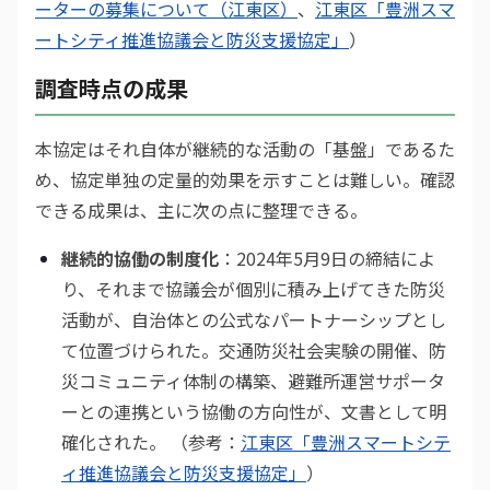
ーターの募集について（江東区）
、
江東区「豊洲スマ
ートシティ推進協議会と防災支援協定」
）
調査時点の成果
本協定はそれ自体が継続的な活動の「基盤」であるた
め、協定単独の定量的効果を示すことは難しい。確認
できる成果は、主に次の点に整理できる。
継続的協働の制度化
：2024年5月9日の締結によ
り、それまで協議会が個別に積み上げてきた防災
活動が、自治体との公式なパートナーシップとし
て位置づけられた。交通防災社会実験の開催、防
災コミュニティ体制の構築、避難所運営サポータ
ーとの連携という協働の方向性が、文書として明
確化された。 （参考：
江東区「豊洲スマートシテ
ィ推進協議会と防災支援協定」
）