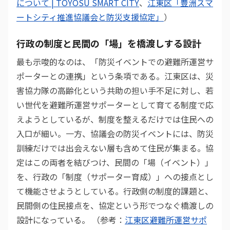
について | TOYOSU SMART CITY
、
江東区「豊洲スマ
ートシティ推進協議会と防災支援協定」
）
行政の制度と民間の「場」を橋渡しする設計
最も示唆的なのは、「防災イベントでの避難所運営サ
ポーターとの連携」という条項である。江東区は、災
害協力隊の高齢化という共助の担い手不足に対し、若
い世代を避難所運営サポーターとして育てる制度で応
えようとしているが、制度を整えるだけでは住民への
入口が細い。一方、協議会の防災イベントには、防災
訓練だけでは出会えない層も含めて住民が集まる。協
定はこの両者を結びつけ、民間の「場（イベント）」
を、行政の「制度（サポーター育成）」への接点とし
て機能させようとしている。行政側の制度的課題と、
民間側の住民接点を、協定という形でつなぐ橋渡しの
設計になっている。 （参考：
江東区避難所運営サポ