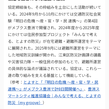
協定締結後も、その枠組みを土台にした活動が続いて
いる。2024年9月から10月にかけては交通防災社会実
験「明日の危機 〜産・官・学・民 連携〜」の第4回
がメブクス豊洲で開催され、2024年度から2025年度
にかけては住民参加型プロジェクト「みんなで考え
る、とよすの防災」が在宅避難・避難所運営をテーマ
に展開された。2025年9月には避難所運営をテーマに
した地域防災訓練が開かれ、江東区防災計画課の講義
や災害協力隊・一般住民の参加のもとで、避難所運営
の具体的な論点が議論されている。協定は、これら一
連の取り組みを支える基盤として機能している。
（参考：
とよすと「『明日の危機 〜産・官・学・民
連携〜』がメブクス豊洲で計8日間開催へ」
、
豊洲ス
マートシティ推進協議会｜みんなで考える、とよすの
防災（my groove）
）