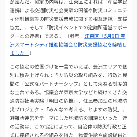
が臨んだ。協定の内容は、江東区によれば「産官学民
連携による交通防災社会実験の開催や防災コミュニテ
ィ体制構築等の防災支援業務に関する相互連携・支援
協力」、そして「防災イベントでの避難所運営サポー
ターとの連携」である。 （参考：
江東区「5月9日 豊
洲スマートシティ推進協議会と防災支援協定を締結し
ました」
）
この協定の位置づけを一言でいえば、豊洲エリアで個
別に積み上げられてきた防災の取り組みを、行政と民
間の「公式なパートナーシップ」として束ねる制度的
な土台である。協議会が東京大学などと続けてきた交
通防災社会実験「明日の危機」、住民参加型の地域防
災プロジェクト「みんなで考える、とよすの防災」、
避難所運営をテーマにした地域防災訓練といった一連
の活動は、この協定によって、自治体の防災行政と正
式に接続される枠組みを得た。物資供給や施設提供と