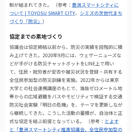
制が組まれてきた。 （参考：
豊洲スマートシティに
ついて | TOYOSU SMART CITY
、
シミズの次世代まち
づくり「防災」
）
協定までの素地づくり
協議会は協定締結以前から、防災の実績を段階的に積
み上げてきた。2020年9月には、ウェザーニューズな
どが手がける防災チャットボットをLINE上で用い
て、住民・就労者が安否や被災状況を登録・共有する
全住民参加型の防災訓練を実施。2022年からは東京
大学との社会連携講座のもとで、海抜ゼロメートル地
帯からの広域避難をバスやモビリティで検証する交通
防災社会実験「明日の危機」を、テーマを更新しなが
ら継続してきた。こうした活動の蓄積が、自治体と正
式な協定を結ぶ前提となっている。 （参考：
とよす
と「豊洲スマートシティ推進協議会、全住民参加型の