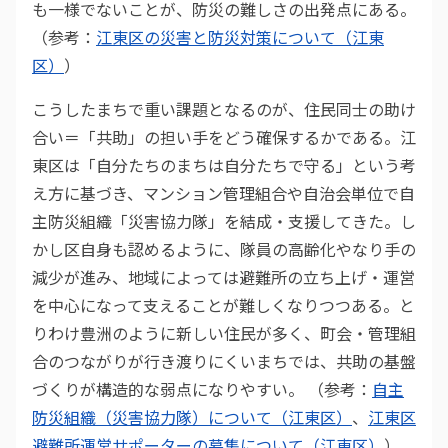
も一様でないことが、防災の難しさの出発点にある。
（参考：
江東区の災害と防災対策について（江東
区）
）
こうしたまちで重い課題となるのが、住民同士の助け
合い＝「共助」の担い手をどう確保するかである。江
東区は「自分たちのまちは自分たちで守る」という考
え方に基づき、マンション管理組合や自治会単位で自
主防災組織「災害協力隊」を結成・支援してきた。し
かし区自身も認めるように、隊員の高齢化やなり手の
減少が進み、地域によっては避難所の立ち上げ・運営
を中心になって支えることが難しくなりつつある。と
りわけ豊洲のように新しい住民が多く、町会・管理組
合のつながりが行き渡りにくいまちでは、共助の基盤
づくりが構造的な弱点になりやすい。 （参考：
自主
防災組織（災害協力隊）について（江東区）
、
江東区
避難所運営サポーターの募集について（江東区）
）