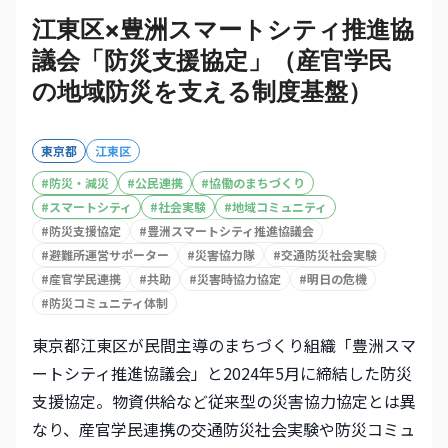
江東区×豊洲スマートシティ推進協
議会「防災支援協定」（産官学民
の地域防災を支える制度基盤）
東京都
江東区
#
防災・減災
#
公民連携
#
協働のまちづくり
#
スマートシティ
#
社会実験
#
地域コミュニティ
#
防災支援協定
#
豊洲スマートシティ推進協議会
#
避難所運営サポーター
#
災害協力隊
#
交通防災社会実験
#
産官学民連携
#
共助
#
災害時協力協定
#
明日の危機
#
防災コミュニティ体制
東京都江東区が民間主導のまちづくり組織「豊洲スマ
ートシティ推進協議会」と2024年5月に締結した防災
支援協定。物資供給など従来型の災害協力協定とは異
なり、産官学民連携の交通防災社会実験や防災コミュ