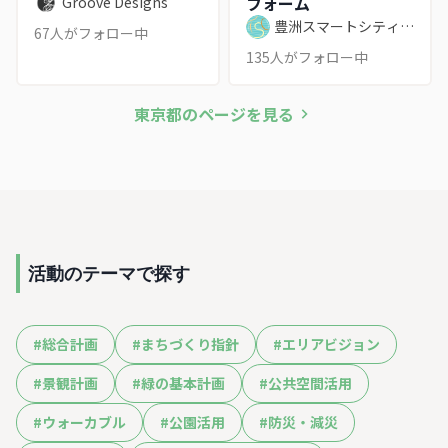
フォーム
Groove Designs
豊洲スマートシティ推
67
人がフォロー中
進協議会
135
人がフォロー中
東京都
のページを見る
活動のテーマで探す
#
総合計画
#
まちづくり指針
#
エリアビジョン
#
景観計画
#
緑の基本計画
#
公共空間活用
#
ウォーカブル
#
公園活用
#
防災・減災