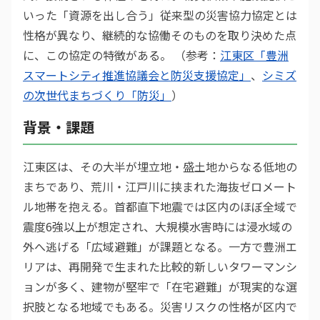
いった「資源を出し合う」従来型の災害協力協定とは
性格が異なり、継続的な協働そのものを取り決めた点
に、この協定の特徴がある。 （参考：
江東区「豊洲
スマートシティ推進協議会と防災支援協定」
、
シミズ
の次世代まちづくり「防災」
）
背景・課題
江東区は、その大半が埋立地・盛土地からなる低地の
まちであり、荒川・江戸川に挟まれた海抜ゼロメート
ル地帯を抱える。首都直下地震では区内のほぼ全域で
震度6強以上が想定され、大規模水害時には浸水域の
外へ逃げる「広域避難」が課題となる。一方で豊洲エ
リアは、再開発で生まれた比較的新しいタワーマンシ
ョンが多く、建物が堅牢で「在宅避難」が現実的な選
択肢となる地域でもある。災害リスクの性格が区内で