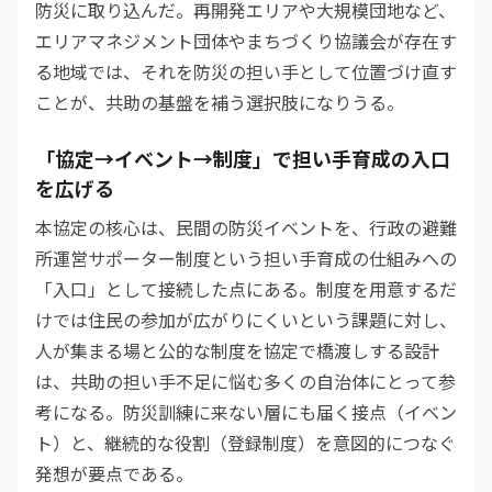
防災に取り込んだ。再開発エリアや大規模団地など、
エリアマネジメント団体やまちづくり協議会が存在す
る地域では、それを防災の担い手として位置づけ直す
ことが、共助の基盤を補う選択肢になりうる。
「協定→イベント→制度」で担い手育成の入口
を広げる
本協定の核心は、民間の防災イベントを、行政の避難
所運営サポーター制度という担い手育成の仕組みへの
「入口」として接続した点にある。制度を用意するだ
けでは住民の参加が広がりにくいという課題に対し、
人が集まる場と公的な制度を協定で橋渡しする設計
は、共助の担い手不足に悩む多くの自治体にとって参
考になる。防災訓練に来ない層にも届く接点（イベン
ト）と、継続的な役割（登録制度）を意図的につなぐ
発想が要点である。