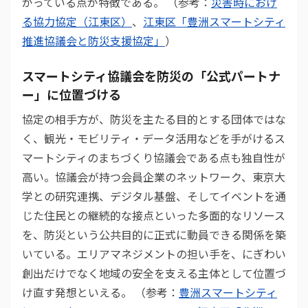
がっている点が特徴である。 （参考：
災害時におけ
る協力協定（江東区）
、
江東区「豊洲スマートシティ
推進協議会と防災支援協定」
）
スマートシティ協議会を防災の「公式パートナ
ー」に位置づける
協定の相手方が、防災を主たる目的とする団体ではな
く、観光・モビリティ・データ活用などを手がけるス
マートシティのまちづくり協議会である点も独自性が
高い。協議会が持つ会員企業のネットワーク、東京大
学との研究連携、デジタル基盤、そしてイベントを通
じた住民との継続的な接点といった多面的なリソース
を、防災という公共目的に正式に動員できる関係を築
いている。エリアマネジメントの担い手を、にぎわい
創出だけでなく地域の安全を支える主体として位置づ
け直す発想といえる。 （参考：
豊洲スマートシティ