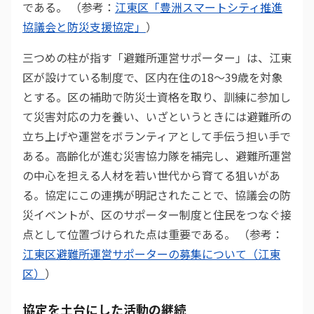
である。 （参考：
江東区「豊洲スマートシティ推進
協議会と防災支援協定」
）
三つめの柱が指す「避難所運営サポーター」は、江東
区が設けている制度で、区内在住の18〜39歳を対象
とする。区の補助で防災士資格を取り、訓練に参加し
て災害対応の力を養い、いざというときには避難所の
立ち上げや運営をボランティアとして手伝う担い手で
ある。高齢化が進む災害協力隊を補完し、避難所運営
の中心を担える人材を若い世代から育てる狙いがあ
る。協定にこの連携が明記されたことで、協議会の防
災イベントが、区のサポーター制度と住民をつなぐ接
点として位置づけられた点は重要である。 （参考：
江東区避難所運営サポーターの募集について（江東
区）
）
協定を土台にした活動の継続