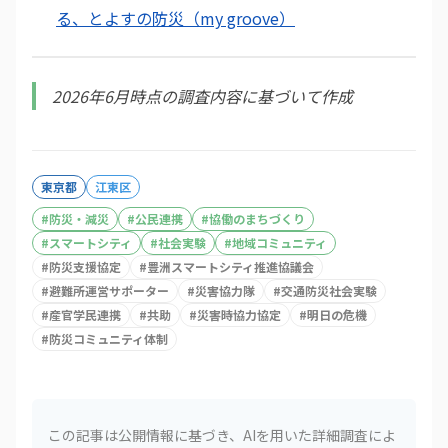
る、とよすの防災（my groove）
2026年6月時点の調査内容に基づいて作成
東京都
江東区
#
防災・減災
#
公民連携
#
協働のまちづくり
#
スマートシティ
#
社会実験
#
地域コミュニティ
#
防災支援協定
#
豊洲スマートシティ推進協議会
#
避難所運営サポーター
#
災害協力隊
#
交通防災社会実験
#
産官学民連携
#
共助
#
災害時協力協定
#
明日の危機
#
防災コミュニティ体制
この記事は公開情報に基づき、AIを用いた詳細調査によ