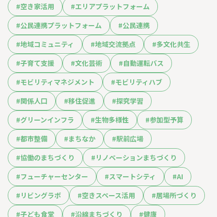
#
空き家活用
#
エリアプラットフォーム
#
公民連携プラットフォーム
#
公民連携
#
地域コミュニティ
#
地域交流拠点
#
多文化共生
#
子育て支援
#
文化芸術
#
自動運転バス
#
モビリティマネジメント
#
モビリティハブ
#
関係人口
#
移住促進
#
探究学習
#
グリーンインフラ
#
生物多様性
#
参加型予算
#
都市整備
#
まちなか
#
駅前広場
#
協働のまちづくり
#
リノベーションまちづくり
#
フューチャーセンター
#
スマートシティ
#
AI
#
リビングラボ
#
空きスペース活用
#
居場所づくり
#
子ども食堂
#
沿線まちづくり
#
健康