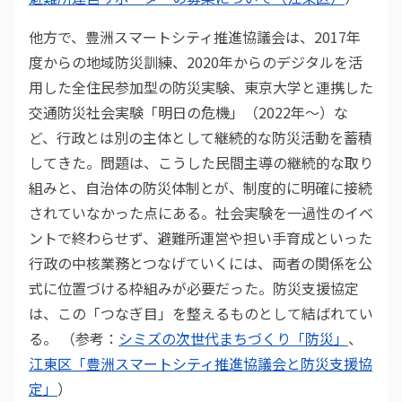
他方で、豊洲スマートシティ推進協議会は、2017年
度からの地域防災訓練、2020年からのデジタルを活
用した全住民参加型の防災実験、東京大学と連携した
交通防災社会実験「明日の危機」（2022年〜）な
ど、行政とは別の主体として継続的な防災活動を蓄積
してきた。問題は、こうした民間主導の継続的な取り
組みと、自治体の防災体制とが、制度的に明確に接続
されていなかった点にある。社会実験を一過性のイベ
ントで終わらせず、避難所運営や担い手育成といった
行政の中核業務とつなげていくには、両者の関係を公
式に位置づける枠組みが必要だった。防災支援協定
は、この「つなぎ目」を整えるものとして結ばれてい
る。 （参考：
シミズの次世代まちづくり「防災」
、
江東区「豊洲スマートシティ推進協議会と防災支援協
定」
）