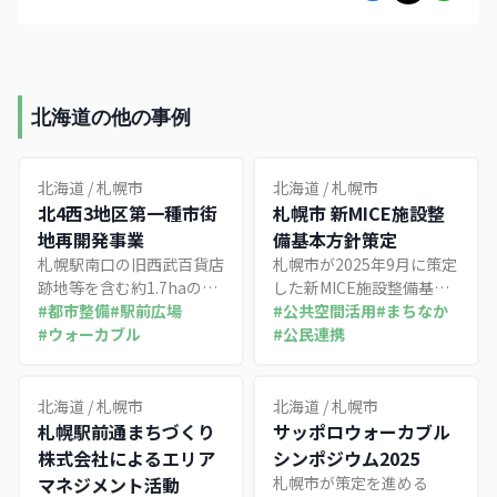
北海道の他の事例
北海道
/
札幌市
北海道
/
札幌市
北4西3地区第一種市街
札幌市 新MICE施設整
地再開発事業
備基本方針策定
札幌駅南口の旧西武百貨店
札幌市が2025年9月に策定
跡地等を含む約1.7haの区
した新MICE施設整備基本
域で進む大規模再開発。地
#
都市整備
#
駅前広場
方針。中島公園駅周辺に単
#
公共空間活用
#
まちなか
下鉄さっぽろ駅改良と一体
#
ウォーカブル
館3,000〜5,000人規模の
#
公民連携
的に地下歩行者ネットワー
施設を整備し、2033年度
クを整備し、商業・オフィ
開業を目指す。年間経済波
ス・宿泊機能を備えた2棟
及効果約492億円を見込む
北海道
/
札幌市
北海道
/
札幌市
の複合施設を2028年に完
計画。
札幌駅前通まちづくり
サッポロウォーカブル
成予定。
株式会社によるエリア
シンポジウム2025
マネジメント活動
札幌市が策定を進める