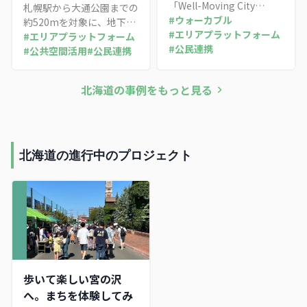
「Well-Moving City
札幌駅から大通公園までの
SAPPORO 2045ビジョ
#
ウォーカブル
約520mを対象に、地下歩
ン」のもと、市内各地でま
#
エリアプラットフォーム
行空間チ・カ・ホと北3条
#
エリアプラットフォーム
ちづくりに取り組む団体が
#
公民連携
広場アカプラの指定管理に
#
公共空間活用
#
公民連携
一堂に会し、取組発表やト
よる自主財源創出で年間約
ークセッションを通じて横
60事業のまちづくり活動
北海道
の事例をもっと見る
連携を図った交流イベント
を展開する先進事例
北海道の進行中のプロジェクト
歩いて楽しい宮の沢
へ。まちを体験してみ