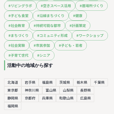
#
リビングラボ
#
空きスペース活用
#
居場所づくり
#
子ども食堂
#
沿線まちづくり
#
健康
#
社会教育
#
持続可能な都市
#
計画策定
#
まちづくり
#
コミュニティ形成
#
ワークショップ
#
社会実験
#
市民参加
#
子ども・若者
#
子育て世代
#
シニア
活動中の地域から探す
北海道
岩手県
福島県
茨城県
栃木県
千葉県
東京都
神奈川県
富山県
山梨県
長野県
静岡県
京都府
兵庫県
和歌山県
広島県
福岡県