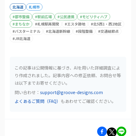
北海道
札幌市
#
都市整備
#
駅前広場
#
公民連携
#
モビリティハブ
#
まちなか
#
札幌駅再開発
#
エスタ跡地
#
北5西1・西2地区
#
バスターミナル
#
北海道新幹線
#
段階整備
#
交通結節点
#
JR北海道
この記事は公開情報に基づき、AIを用いた詳細調査によ
り作成されました。記事内容への修正依頼、お問合せ等
は以下までお寄せください。
問い合わせ：
support@groove-designs.com
よくあるご質問（FAQ）
もあわせてご確認ください。