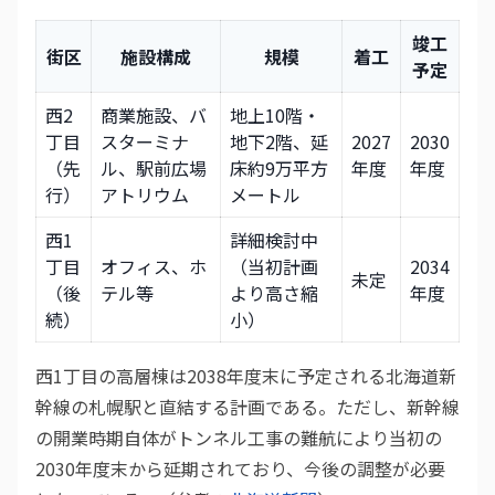
竣工
街区
施設構成
規模
着工
予定
西2
商業施設、バ
地上10階・
丁目
スターミナ
地下2階、延
2027
2030
（先
ル、駅前広場
床約9万平方
年度
年度
行）
アトリウム
メートル
西1
詳細検討中
丁目
オフィス、ホ
（当初計画
2034
未定
（後
テル等
より高さ縮
年度
続）
小）
西1丁目の高層棟は2038年度末に予定される北海道新
幹線の札幌駅と直結する計画である。ただし、新幹線
の開業時期自体がトンネル工事の難航により当初の
2030年度末から延期されており、今後の調整が必要