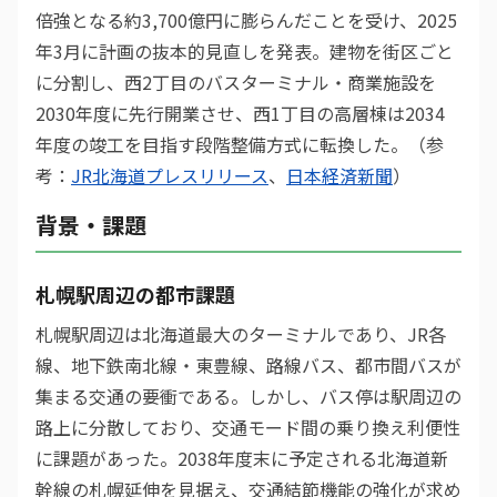
倍強となる約3,700億円に膨らんだことを受け、2025
年3月に計画の抜本的見直しを発表。建物を街区ごと
に分割し、西2丁目のバスターミナル・商業施設を
2030年度に先行開業させ、西1丁目の高層棟は2034
年度の竣工を目指す段階整備方式に転換した。（参
考：
JR北海道プレスリリース
、
日本経済新聞
）
背景・課題
札幌駅周辺の都市課題
札幌駅周辺は北海道最大のターミナルであり、JR各
線、地下鉄南北線・東豊線、路線バス、都市間バスが
集まる交通の要衝である。しかし、バス停は駅周辺の
路上に分散しており、交通モード間の乗り換え利便性
に課題があった。2038年度末に予定される北海道新
幹線の札幌延伸を見据え、交通結節機能の強化が求め