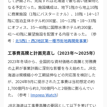
して計画され、完成すれば北海道で最も高い建築物と
なる予定だった。施設構成は、地下1階から地上10階
に商業施設（1階にバスターミナル）、10階・14〜17
階に宿泊主体ホテル約300室、10〜12階・18〜33階
にオフィス、35〜40階に国際水準ホテル約200室、
41〜43階に展望施設を配置する内容であった。（参
考：
北5西1・西2地区第一種市街地再開発事業
）
工事費高騰と計画見直し（2023年〜2025年）
2023年冬頃から、全国的な資材価格の高騰と労務費
の上昇が事業計画に深刻な影響を与え始めた。JR北
海道は規模縮小や工期延伸などの対応策を検討した
が、2024年9月に提示された工事費は当初想定の約
1,700億円から約3,700億円へと2倍強に膨らんでい
た。（参考：
Impress Watch
）
JR北海道は工事費高騰の要因として以下を挙げてい