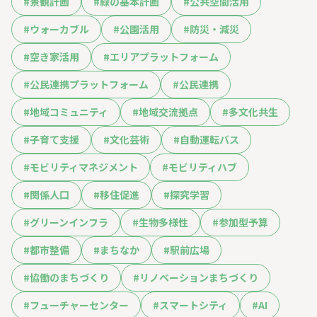
#
景観計画
#
緑の基本計画
#
公共空間活用
#
ウォーカブル
#
公園活用
#
防災・減災
#
空き家活用
#
エリアプラットフォーム
#
公民連携プラットフォーム
#
公民連携
#
地域コミュニティ
#
地域交流拠点
#
多文化共生
#
子育て支援
#
文化芸術
#
自動運転バス
#
モビリティマネジメント
#
モビリティハブ
#
関係人口
#
移住促進
#
探究学習
#
グリーンインフラ
#
生物多様性
#
参加型予算
#
都市整備
#
まちなか
#
駅前広場
#
協働のまちづくり
#
リノベーションまちづくり
#
フューチャーセンター
#
スマートシティ
#
AI