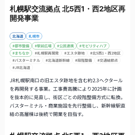
札幌駅交流拠点 北5西1・西2地区再
開発事業
北海道
札幌市
#
都市整備
#
駅前広場
#
公民連携
#
モビリティハブ
#
まちなか
#
札幌駅再開発
#
エスタ跡地
#
北5西1・西2地区
#
バスターミナル
#
北海道新幹線
#
段階整備
#
交通結節点
#
JR北海道
JR札幌駅南口の旧エスタ跡地を含む約2.3ヘクタール
を再開発する事業。工事費高騰により2025年に計画
を抜本的に見直し、街区ごとの段階整備方式に転換。
バスターミナル・商業施設を先行整備し、新幹線駅直
結の高層棟は後続で開業を目指す。