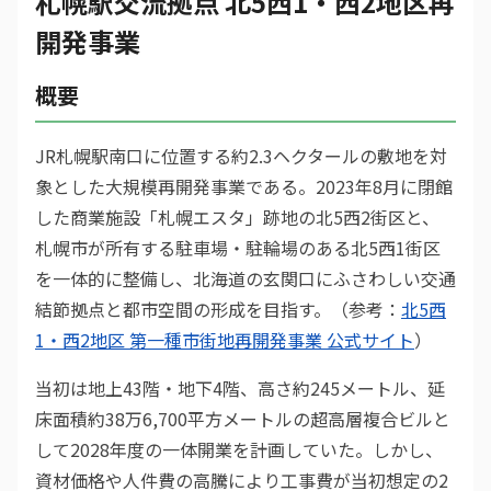
札幌駅交流拠点 北5西1・西2地区再
開発事業
概要
JR札幌駅南口に位置する約2.3ヘクタールの敷地を対
象とした大規模再開発事業である。2023年8月に閉館
した商業施設「札幌エスタ」跡地の北5西2街区と、
札幌市が所有する駐車場・駐輪場のある北5西1街区
を一体的に整備し、北海道の玄関口にふさわしい交通
結節拠点と都市空間の形成を目指す。（参考：
北5西
1・西2地区 第一種市街地再開発事業 公式サイト
）
当初は地上43階・地下4階、高さ約245メートル、延
床面積約38万6,700平方メートルの超高層複合ビルと
して2028年度の一体開業を計画していた。しかし、
資材価格や人件費の高騰により工事費が当初想定の2