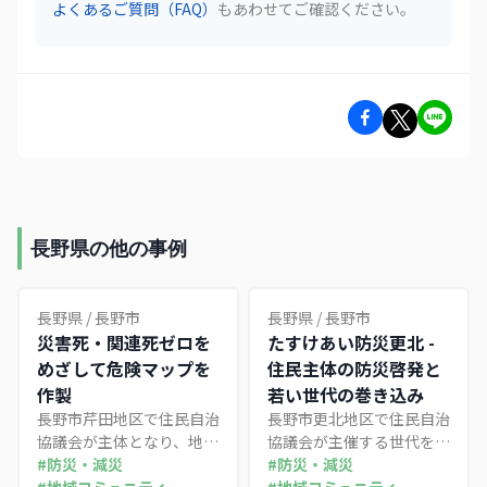
よくあるご質問（FAQ）
もあわせてご確認ください。
長野県の他の事例
長野県
/
長野市
長野県
/
長野市
災害死・関連死ゼロを
たすけあい防災更北 -
めざして危険マップを
住民主体の防災啓発と
作製
若い世代の巻き込み
長野市芹田地区で住民自治
長野市更北地区で住民自治
協議会が主体となり、地域
協議会が主催する世代を超
独自の洪水危険箇所マップ
#
防災・減災
えた防災啓発プロジェク
#
防災・減災