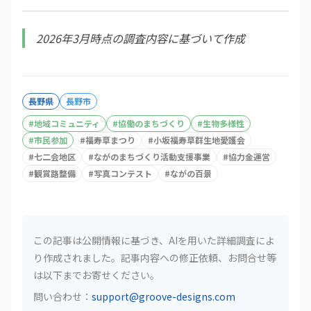
2026年3月時点の調査内容に基づいて作成
長野県
長野市
#
地域コミュニティ
#
協働のまちづくり
#
生物多様性
#
市民参加
#
福寿草まつり
#
小坂福寿草群生地愛護会
#
七二会地区
#
ながのまちづくり活動支援事業
#
協力金運営
#
観賞路整備
#
写真コンテスト
#
ながの百景
この記事は公開情報に基づき、AIを用いた詳細調査によ
り作成されました。記事内容への修正依頼、お問合せ等
は以下までお寄せください。
問い合わせ：
support@groove-designs.com