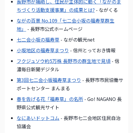
長野市が補助し、住民が主体的に動く「ながのま
ちづくり活動支援事業」の成果とは?
- ながくる
ながの百景 No.109「七二会小坂の福寿草群生
地」
- 長野市公式ホームページ
七二会小坂の福寿草
- ながの観光net
小坂地区の福寿草まつり
- 信州とっておき情報
フクジュソウ約5万株 長野市の群生地で見頃
- 信
濃毎日新聞デジタル
第3回七二会小坂福寿草まつり
- 長野市市民協働サ
ポートセンター まんまる
春を告げる花「福寿草」の名所
- Go! NAGANO 長
野県公式観光サイト
なにあいドットコム
- 長野市七二会地区住民自治
協議会