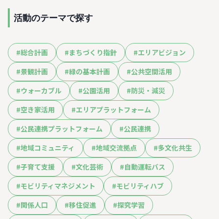
活動のテーマで探す
#
総合計画
#
まちづくり指針
#
エリアビジョン
#
景観計画
#
緑の基本計画
#
公共空間活用
#
ウォーカブル
#
公園活用
#
防災・減災
#
空き家活用
#
エリアプラットフォーム
#
公民連携プラットフォーム
#
公民連携
#
地域コミュニティ
#
地域交流拠点
#
多文化共生
#
子育て支援
#
文化芸術
#
自動運転バス
#
モビリティマネジメント
#
モビリティハブ
#
関係人口
#
移住促進
#
探究学習