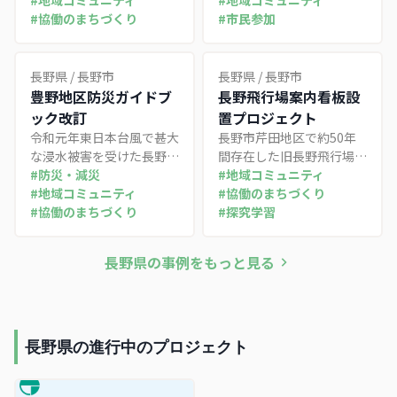
を作成。令和元年東日本台
#
地域コミュニティ
ト。シンポジウム、学生コ
#
地域コミュニティ
風の教訓を活かし、全戸配
#
協働のまちづくり
ンテスト、防災フェスを段
#
市民参加
布と実践的な避難訓練を組
階的に開催し、若い世代な
み合わせた3か年の防災プ
らではの発想で地域防災力
ロジェクト。
の向上に取り組む
長野県
/
長野市
長野県
/
長野市
豊野地区防災ガイドブ
長野飛行場案内看板設
ック改訂
置プロジェクト
令和元年東日本台風で甚大
長野市芹田地区で約50年
な浸水被害を受けた長野市
間存在した旧長野飛行場の
豊野地区が、住民自治協議
#
防災・減災
歴史を次世代に継承するた
#
地域コミュニティ
会主導で防災ガイドブック
#
地域コミュニティ
め、商工団体・大学・中学
#
協働のまちづくり
第2版を全戸配布し、避難
#
協働のまちづくり
校が連携して案内看板設置
#
探究学習
遅れゼロを目指す取り組み
と教育プログラムを展開し
た事例
長野県
の事例をもっと見る
長野県の進行中のプロジェクト