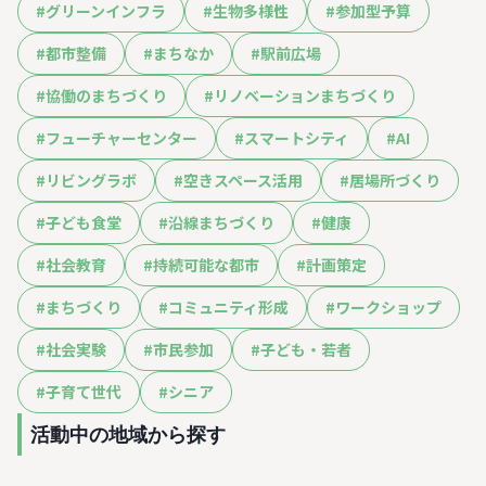
#
グリーンインフラ
#
生物多様性
#
参加型予算
#
都市整備
#
まちなか
#
駅前広場
#
協働のまちづくり
#
リノベーションまちづくり
#
フューチャーセンター
#
スマートシティ
#
AI
#
リビングラボ
#
空きスペース活用
#
居場所づくり
#
子ども食堂
#
沿線まちづくり
#
健康
#
社会教育
#
持続可能な都市
#
計画策定
#
まちづくり
#
コミュニティ形成
#
ワークショップ
#
社会実験
#
市民参加
#
子ども・若者
#
子育て世代
#
シニア
活動中の地域から探す