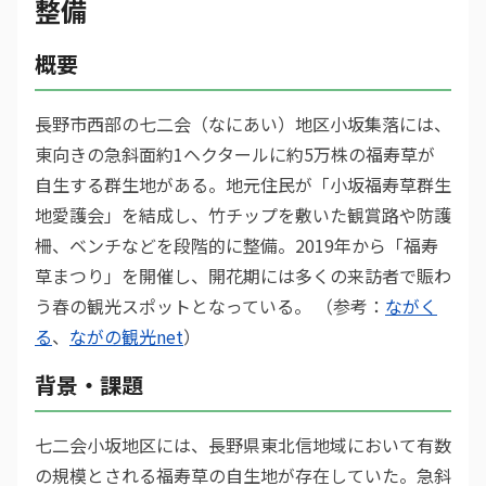
整備
概要
長野市西部の七二会（なにあい）地区小坂集落には、
東向きの急斜面約1ヘクタールに約5万株の福寿草が
自生する群生地がある。地元住民が「小坂福寿草群生
地愛護会」を結成し、竹チップを敷いた観賞路や防護
柵、ベンチなどを段階的に整備。2019年から「福寿
草まつり」を開催し、開花期には多くの来訪者で賑わ
う春の観光スポットとなっている。 （参考：
ながく
る
、
ながの観光net
）
背景・課題
七二会小坂地区には、長野県東北信地域において有数
の規模とされる福寿草の自生地が存在していた。急斜