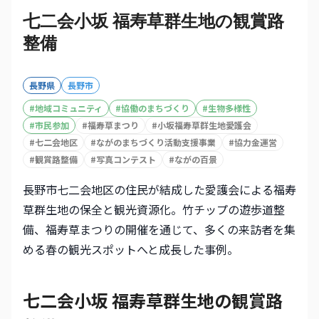
七二会小坂 福寿草群生地の観賞路
整備
長野県
長野市
#
地域コミュニティ
#
協働のまちづくり
#
生物多様性
#
市民参加
#
福寿草まつり
#
小坂福寿草群生地愛護会
#
七二会地区
#
ながのまちづくり活動支援事業
#
協力金運営
#
観賞路整備
#
写真コンテスト
#
ながの百景
長野市七二会地区の住民が結成した愛護会による福寿
草群生地の保全と観光資源化。竹チップの遊歩道整
備、福寿草まつりの開催を通じて、多くの来訪者を集
める春の観光スポットへと成長した事例。
七二会小坂 福寿草群生地の観賞路