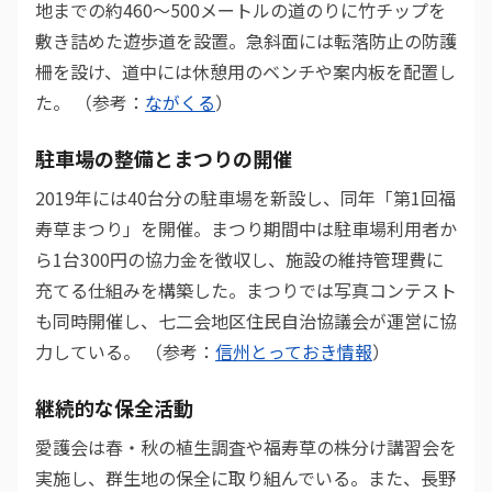
地までの約460〜500メートルの道のりに竹チップを
敷き詰めた遊歩道を設置。急斜面には転落防止の防護
柵を設け、道中には休憩用のベンチや案内板を配置し
た。 （参考：
ながくる
）
駐車場の整備とまつりの開催
2019年には40台分の駐車場を新設し、同年「第1回福
寿草まつり」を開催。まつり期間中は駐車場利用者か
ら1台300円の協力金を徴収し、施設の維持管理費に
充てる仕組みを構築した。まつりでは写真コンテスト
も同時開催し、七二会地区住民自治協議会が運営に協
力している。 （参考：
信州とっておき情報
）
継続的な保全活動
愛護会は春・秋の植生調査や福寿草の株分け講習会を
実施し、群生地の保全に取り組んでいる。また、長野