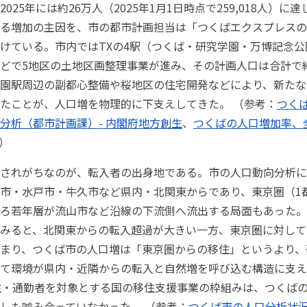
025年には約26万人（2025年1月1日時点で259,018人）に
る増加の主因を、市の都市計画担当は「つくばエクスプレスの
けている。市内ではTXの4駅（つくば・研究学園・万博記念公
どで5地区の土地区画整理事業が進み、その計画人口は合計で
園駅周辺の副都心整備や桜地区の住宅開発などにより、新たな
たことが、人口増を物理的に下支えしてきた。 （参考：
つく
分析（都市計画課）- 内閣府地方創生
、
つくばの人口増加率、
）
されがちなのが、転入者の出身地である。市の人口動向分析に
市・水戸市・牛久市など県内・北関東からであり、東京圏（1
ろ若年層が流山市など沿線の下流側へ流出する局面もあった。
みると、北関東からの転入超過が大きい一方、東京圏に対して
まり、つくば市の人口増は「東京圏からの移住」というより、
て環境が県内・近隣からの転入と自然増を呼び込む構造に支え
住・通勤者を対象とする国の移住支援事業の枠組みは、つくば
しも噛み合っていなかった。 （参考：
つくば市の人口分析状