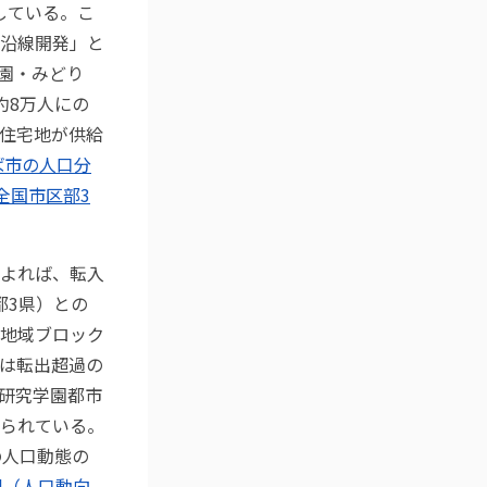
達している。こ
沿線開発」と
園・みどり
約8万人にの
住宅地が供給
ば市の人口分
全国市区部3
よれば、転入
都3県）との
地域ブロック
は転出超過の
研究学園都市
られている。
の人口動態の
況（人口動向