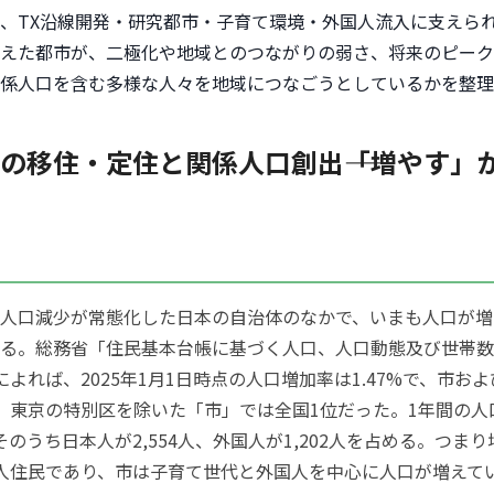
、TX沿線開発・研究都市・子育て環境・外国人流入に支えら
えた都市が、二極化や地域とのつながりの弱さ、将来のピーク
係人口を含む多様な人々を地域につなごうとしているかを整理
の移住・定住と関係人口創出――「増やす」
人口減少が常態化した日本の自治体のなかで、いまも人口が増
る。総務省「住民基本台帳に基づく人口、人口動態及び世帯数」
によれば、2025年1月1日時点の人口増加率は1.47%で、市お
、東京の特別区を除いた「市」では全国1位だった。1年間の人
、そのうち日本人が2,554人、外国人が1,202人を占める。つま
人住民であり、市は子育て世代と外国人を中心に人口が増えて