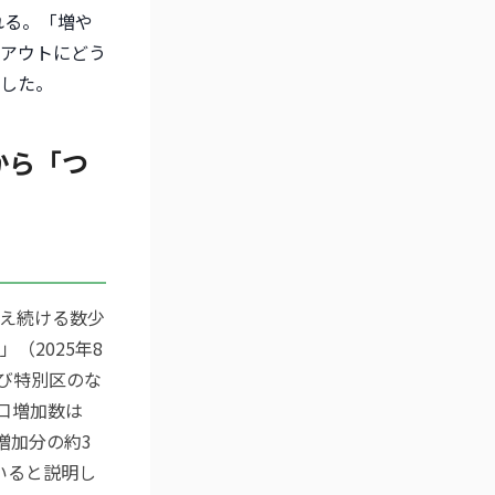
れる。「増や
アウトにどう
した。
から「つ
え続ける数少
（2025年8
よび特別区のな
口増加数は
り増加分の約3
いると説明し