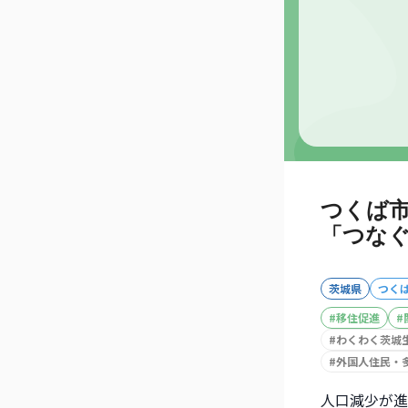
つくば
「つな
茨城県
つく
#
移住促進
#
#
わくわく茨城
#
外国人住民・
人口減少が進