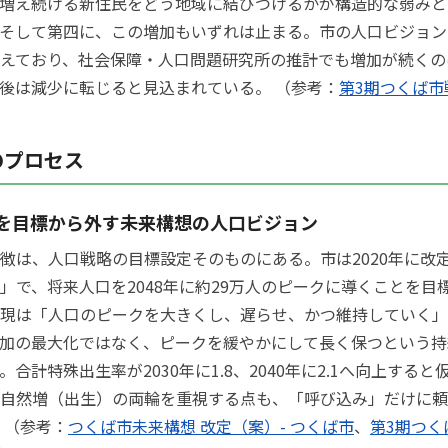
増え続ける新住民をどう地域に結びつけるかが構造的な弱みと
そして第四に、この増加もいずれは止まる。市の人口ビジョン
えており、社会保障・人口問題研究所の推計でも増加が続くのは
後は減少に転じると見込まれている。 （参考：
第3期つくば市
のプロセス
を目標から外す――未来構想の人口ビジョン
徴は、人口戦略の目標設定そのものにある。市は2020年に改
」で、将来人口を2048年に約29万人のピークに導くことを目
現は「人口のピークを大きくし、遅らせ、かつ維持していく」
加の最大化ではなく、ピークを緩やかにして長く保つという持
合計特殊出生率が2030年に1.8、2040年に2.1へ向上する
自然増（出生）の両輪を重視する点も、「呼び込み」だけに頼
 （参考：
つくば市未来構想 改定（案）- つくば市
、
第3期つく