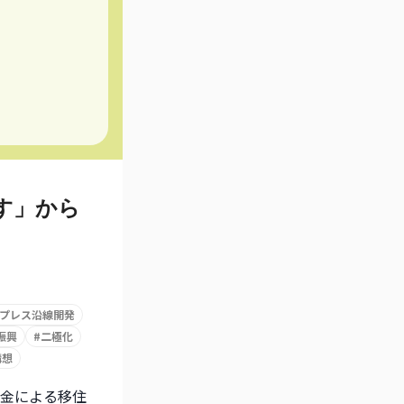
す」から
プレス沿線開発
振興
#
二極化
構想
金による移住