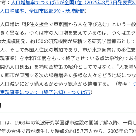
参考：
人口増加率でつくば市が全国1位（2025年8月7日発表資料
人口増加率、全国市区部3位 - 茨城新聞
）
人口増は「移住支援金で東京圏から人を呼び込む」という一般
きく異なる。つくば市の人口増を支えているのは、つくばエク
の大規模開発、約150の研究機関が集積する研究学園都市とし
入、そして外国人住民の増加であり、市が東京圏向けの移住支
現事業）を令和7年度をもって終了させている点は象徴的であ
関係人口創出」を補助金施策の紹介としてではなく、"人を増
た都市が直面する次の課題――増えた多様な人々をどう地域につ
人口減少にどう備えるか――という観点から整理する。 （参考：
実現事業について（終了告知）- つくば市
）
題
口は、1963年の筑波研究学園都市建設の閣議了解以降、一貫
7年の合併で市が誕生した時点の約15.7万人から、2005年のTX