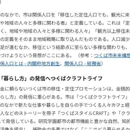
）
のなかで、市は関係人口を「移住した定住人口でも、観光に来
や地域の人々と多様に関わる者」と定義している。これは「定
く、地域や地域の人々と多様に関わる人々」「観光以上移住未
の定義をそのまま地域戦略に取り込んだものである。人口減少
足が進むなか、移住という結節点に至らない多様な関わりも、
づけようという発想がここにある。 （参考：
つくば市未来構想
係人口とは - 内閣府地方創生
、
関係人口 - 総務省
）
「暮らし方」の発信へ――つくばクラフトライフ
金に頼らないつくば市の移住・定住プロモーションは、金銭的
らし方」の発信に重心がある。市は「つくばクラフトライフ」
のなかで新たな仕事や暮らしを自らの手でつくる人々――カフェ
人など――のストーリーを冊子『つくばスタイルCRAFT』や「ク
として発信している。研究学園都市の都市機能と豊かな自然、知
活像を提示し、補助金の多寡ではなく「ここでどう暮らせるか