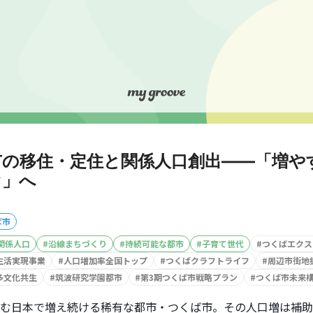
市の移住・定住と関係人口創出――「増や
ぐ」へ
ば市
関係人口
#
沿線まちづくり
#
持続可能な都市
#
子育て世代
#
つくばエクス
生活実現事業
#
人口増加率全国トップ
#
つくばクラフトライフ
#
周辺市街地
多文化共生
#
筑波研究学園都市
#
第3期つくば市戦略プラン
#
つくば市未来
む日本で増え続ける稀有な都市・つくば市。その人口増は補助