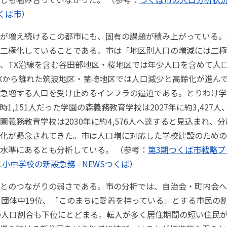
つくば市
）
が増え続けるこの都市にも、固有の課題が積み上がっている。
二極化していることである。市は「地区別人口の増減には二極
、TX沿線を含む谷田部地区・桜地区では年少人口を含めて人
Xから離れた筑波地区・茎崎地区では人口減少と高齢化が進ん
急増する人口を受け止めるインフラの逼迫である。とりわけ学
1,151人だった学園の森義務教育学校は2027年に約3,427人
園義務教育学校は2030年に約4,576人へ達すると見込まれ、
化が懸念されてきた。市は人口増に対応した学校建設のための
水準にあるとも分析している。 （参考：
第3期つくば市戦略プラ
に小中学校の新設急務 - NEWSつくば
）
とのつながりの弱さである。市の分析では、自治会・町内会へ
3団体中19位、「このまちに愛着を持っている」とする市民の
の人口割合も下位にとどまる。転入が多く居住期間の短い住民