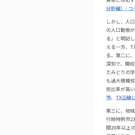
分析編）- 
しかし、人口
の人口動態が
る」と明記し
える一方、T
る。第二に、
深刻で、開校時
たみどりの学
も過大規模校
担比率が高い
市
、
TX沿線
第三に、地域
行時特例市2
間20年以上