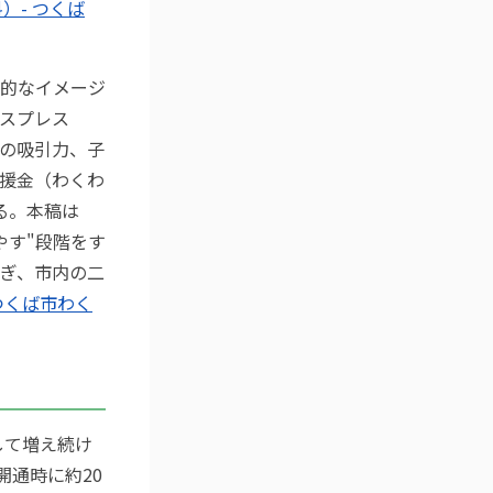
）- つくば
的なイメージ
スプレス
ての吸引力、子
援金（わくわ
る。本稿は
やす"段階をす
なぎ、市内の二
つくば市わく
して増え続け
開通時に約20