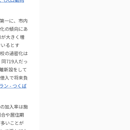
第一に、市内
化の傾向にあ
口が大きく増
でいるとす
校の過密化は
、同719人だっ
分離新設をして
借入で将来負
ン - つくば
の加入率は施
割合や居住期
が多いことが