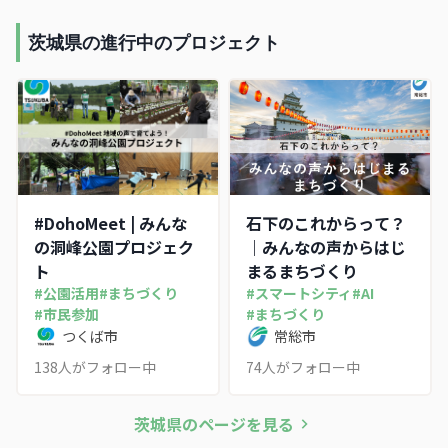
茨城県の進行中のプロジェクト
#DohoMeet | みんな
石下のこれからって？
の洞峰公園プロジェク
｜みんなの声からはじ
ト
まるまちづくり
#
公園活用
#
まちづくり
#
スマートシティ
#
AI
#
市民参加
#
まちづくり
つくば市
常総市
138
人がフォロー中
74
人がフォロー中
茨城県
のページを見る