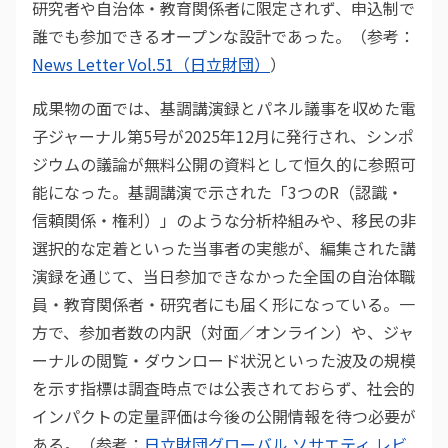
研究者や自治体・教育関係者に限定されず、申込制で
誰でも参加できるオープンな設計であった。（参考：
News Letter Vol.51（日立財団）
）
成果物の面では、基調講演録とパネル議事を収めた電
子ジャーナル第5号が2025年12月に発行され、シンポ
ジウムの議論が無料公開の資料として恒久的に参照可
能になった。基調講演で示された「3つのR（認識・
信頼関係・権利）」のような分析枠組みや、移民の非
選択的な定着といった当事者の実態が、編集された講
演録を通じて、当日参加できなかった全国の自治体職
員・教育関係者・研究者にも届く形になっている。一
方で、参加者数の内訳（対面／オンライン）や、ジャ
ーナルの閲覧・ダウンロード状況といった波及の規模
を示す指標は調査時点では公表されておらず、社会的
インパクトの定量評価は今後の公開情報を待つ必要が
ある。（参考：
日立財団グローバル ソサエティ レビ