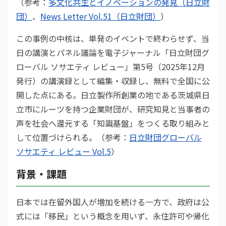
（参考：
多文化共生とイノベーションの発見（日立財
団）
、
News Letter Vol.51（日立財団）
）
この事例の中核は、単発のイベントで終わらせず、当
日の講演とパネル議論を電子ジャーナル「日立財団グ
ローバル ソサエティ レビュー」第5号（2025年12月
発行）の講演録として編集・収録し、無料で全国に公
開した点にある。日立製作所創業の地である茨城県日
立市にルーツを持つ企業財団が、研究知見と当事者の
声を社会へ還元する「知識基盤」をつくる取り組みと
して位置づけられる。（参考：
日立財団グローバル
ソサエティ レビュー Vol.5
）
背景・課題
日本では在留外国人が増加を続ける一方で、政府は公
式には「移民」という概念を用いず、永住許可や帰化