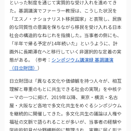
といった制度を通じて実質的な受け入れを進めてき
た。基調講演でファーラー教授は、こうした状況を
「エスノ・ナショナリスト移民国家」と表現し、民族
的な同質性の意識を保ちながら移民を受け入れる日本
社会の構造的なねじれを指摘した。当事者の側にも、
「半年で帰る予定が14年続いた」というように、計
画外に長期滞在へと移行していく非選択的な定着の実
態がある。（参考：
シンポジウム講演録 基調講演
（日立財団）
）
日立財団は「異なる文化や価値観を持つ人々が、相互
理解と尊重のもとに共生できる社会の実現」を中核テ
ーマの一つに掲げ、2019年以降、東京・横浜・名古
屋・大阪など各地で多文化共生をめぐるシンポジウム
を継続的に開催してきた。多文化共生の議論は人権や
福祉の文脈で語られることが多いが、当事者の経験や
学術的知見が分野横断的に整理され、実務に届く形で