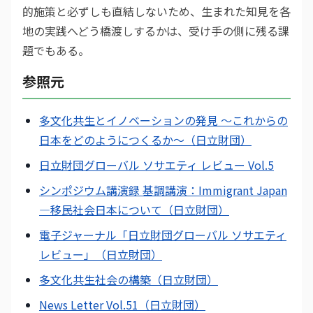
的施策と必ずしも直結しないため、生まれた知見を各
地の実践へどう橋渡しするかは、受け手の側に残る課
題でもある。
参照元
多文化共生とイノベーションの発見 〜これからの
日本をどのようにつくるか〜（日立財団）
日立財団グローバル ソサエティ レビュー Vol.5
シンポジウム講演録 基調講演：Immigrant Japan
―移民社会日本について（日立財団）
電子ジャーナル「日立財団グローバル ソサエティ
レビュー」（日立財団）
多文化共生社会の構築（日立財団）
News Letter Vol.51（日立財団）