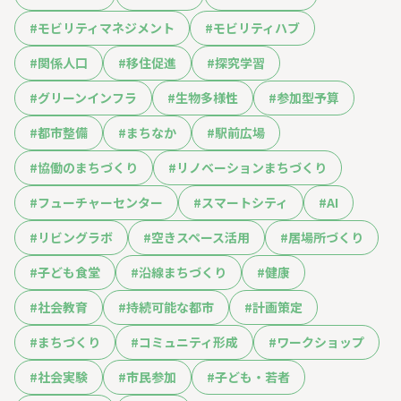
#
モビリティマネジメント
#
モビリティハブ
#
関係人口
#
移住促進
#
探究学習
#
グリーンインフラ
#
生物多様性
#
参加型予算
#
都市整備
#
まちなか
#
駅前広場
#
協働のまちづくり
#
リノベーションまちづくり
#
フューチャーセンター
#
スマートシティ
#
AI
#
リビングラボ
#
空きスペース活用
#
居場所づくり
#
子ども食堂
#
沿線まちづくり
#
健康
#
社会教育
#
持続可能な都市
#
計画策定
#
まちづくり
#
コミュニティ形成
#
ワークショップ
#
社会実験
#
市民参加
#
子ども・若者