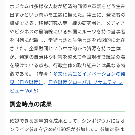
ポジウムは多様な人材が経済的価値や革新をどう生み
出すかという問いを主題に据えた。第三に、登壇者の
構成である。移民研究の第一線の研究者と、メディア
やビジネスの最前線にいる外国にルーツを持つ当事者
を同列に配置し、学術言語と生活言語を意図的に混在
させた。企業財団という中立的かつ資源を持つ主体
が、特定の自治体や利害を越えて全国規模で議論の場
を設けている点も、行政主体の取り組みとは異なる特
徴である。（参考：
多文化共生とイノベーションの発
見（日立財団）
、
日立財団グローバル ソサエティ レ
ビュー Vol.5
）
調査時点の成果
確認できる定量的な成果として、シンポジウムにはオ
ンライン参加を含め約180名が参加した。参加対象は