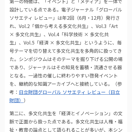
第一の特徴は、「イベント」と「メディア」を一体で
設計している点である。電子ジャーナル「グローバル
ソサエティ レビュー」は年2回（6月・12月）発行さ
れ、Vol.2「個から考える多文化共生」、Vol.3「Art
× 多文化共生」、Vol.4「科学技術 × 多文化共
生」、Vol.5「経済 × 多文化共生」というように、毎
号テーマを切り替えて多文化共生を多角的に扱ってき
た。シンポジウムはそのテーマを掘り下げる公開の場
であり、ジャーナルはその知見を蓄積・流通させる器
となる。一過性の催しに終わりやすい啓発イベント
を、継続的な知識アーカイブへと接続している。（参
考：
日立財団グローバル ソサエティ レビュー（日立
財団）
）
第二に、多文化共生を「経済とイノベーション」の文
脈で正面から扱った点である。多文化共生は人権・福
祉・教育の論点として語られることが多いが、本シン