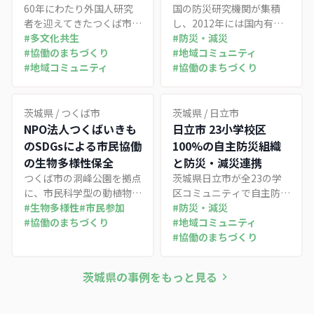
「共生」へ組み替える
60年にわたり外国人研究
で「共助」をどう立ち
国の防災研究機関が集積
者を迎えてきたつくば市
し、2012年には国内有数
上げるか
で、近年は定住する家族や
#
多文化共生
の竜巻に襲われたつくば
#
防災・減災
子どもが急増している。蓄
#
協働のまちづくり
市。最先端の防災科学を擁
#
地域コミュニティ
積された「国際化」を地域
#
地域コミュニティ
しながら、被災地の復興も
#
協働のまちづくり
での「多文化共生」へ組み
足元の備えも結局は「区会
替えるべく、グローバル化
単位の自主防災」という地
基本指針の改定や官民学に
道な営みに帰着する。急増
茨城県
/
つくば市
茨城県
/
日立市
よる子どもの日本語支援、
する新住民や多くの外国人
NPO法人つくばいきも
日立市 23小学校区
国際交流拠点コリドイオの
住民を抱える研究都市が、
のSDGsによる市民協働
100%の自主防災組織
整備を進める取り組みを、
補助制度と多言語の備えで
の生物多様性保全
と防災・減災連携
外国人を担い手と捉え直す
地域防災力をどう底上げし
つくば市の洞峰公園を拠点
茨城県日立市が全23の学
視点から整理した。
ようとしているかを整理し
に、市民科学型の動植物調
区コミュニティで自主防災
た。
査と専門家連携で生物多様
#
生物多様性
#
市民参加
組織を100%維持し、住民
#
防災・減災
性保全に取り組むNPOの
#
協働のまちづくり
主導の防災訓練・防災士育
#
地域コミュニティ
事例。散歩ついでのボラン
成・地区別防災マップを束
#
協働のまちづくり
ティアから有償学生インタ
ねて地域防災力を高める事
ーンまで段階的な参加の入
例。学区＝コミュニティと
茨城県
の事例をもっと見る
り口を設計し、市民調査の
いう既存の地域自治の枠組
蓄積を国の自然共生サイト
みを防災の単位に重ねた、
認定へつなげた。
産学官住連携のモデル。