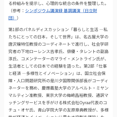
る枠組みを提示し、心理的な統合の条件を整理した。
（参考：
シンポジウム講演録 基調講演（日立財
団）
）
第1部のパネルディスカッション「暮らしと生活 ―私
たちにとっての日本，そして世界」は、名古屋大学の
唐沢穣特任教授のコーディネートで進行し、社会学研
究者の下地ローレンス吉孝氏、俳優・タレントの副島
淳氏、コメンテーターのマライ・メントライン氏が、
生活者としての日本での経験を語った。第2部「仕事
と経済 ―多様性とイノベーション」は、国立社会保
障・人口問題研究所の是川夕国際関係部長がコーディ
ネーターを務め、慶應義塾大学のアルベルト・ミヤン
マルティン准教授、東京大学の梅﨑昌裕教授、通訳マ
ッチングサービスを手がける株式会社Oyraa代表のコ
チュ・オヤ氏、青山学院大学の友原章典教授が、多様