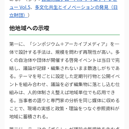
ュー Vol.5
、
多文化共生とイノベーションの発見（日
立財団）
）
他地域への示唆
第一に、「シンポジウム＋アーカイブメディア」を一
体で設計する手法は、規模を問わず再現性が高い。多
くの自治体や団体が開催する啓発イベントは当日で完
結し、議論が記録・編集されないまま散逸しがちであ
る。テーマを号ごとに設定した定期刊行物と公開イベ
ントを組み合わせ、議論を必ず編集物に落とし込む仕
組みは、人的体制さえ整えば地域単位でも応用でき
る。当事者の語りと専門家の分析を同じ媒体に収める
ことで、現場の実感と政策・理論をつなぐ参照資料が
地域に蓄積される。