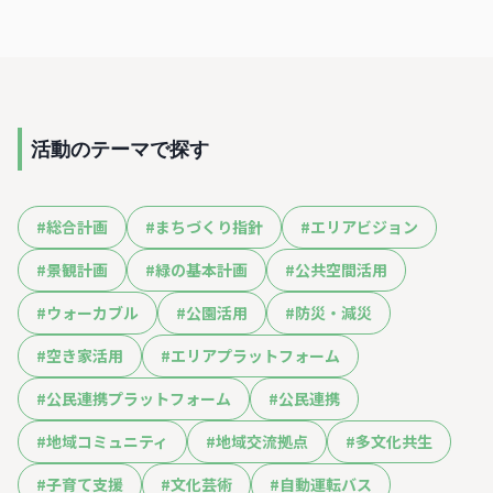
活動のテーマで探す
#
総合計画
#
まちづくり指針
#
エリアビジョン
#
景観計画
#
緑の基本計画
#
公共空間活用
#
ウォーカブル
#
公園活用
#
防災・減災
#
空き家活用
#
エリアプラットフォーム
#
公民連携プラットフォーム
#
公民連携
#
地域コミュニティ
#
地域交流拠点
#
多文化共生
#
子育て支援
#
文化芸術
#
自動運転バス