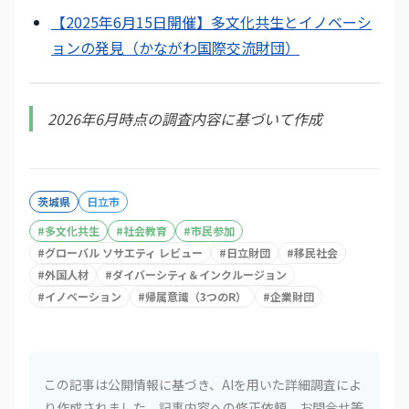
【2025年6月15日開催】多文化共生とイノベーシ
ョンの発見（かながわ国際交流財団）
2026年6月時点の調査内容に基づいて作成
茨城県
日立市
#
多文化共生
#
社会教育
#
市民参加
#
グローバル ソサエティ レビュー
#
日立財団
#
移民社会
#
外国人材
#
ダイバーシティ＆インクルージョン
#
イノベーション
#
帰属意識（3つのR）
#
企業財団
この記事は公開情報に基づき、AIを用いた詳細調査によ
り作成されました。記事内容への修正依頼、お問合せ等