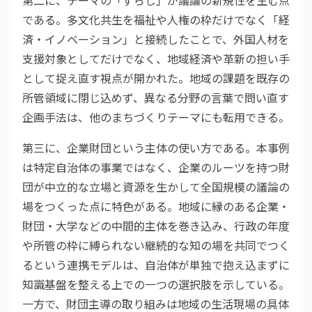
第二に、テーマの「ずらし」が議論の新規性を生む点
である。多文化共生を福祉や人権の枠だけでなく「経
済・イノベーション」と接続したことで、外国人材を
支援対象としてだけでなく、地域経済や革新の担い手
として捉え直す視点が開かれた。地域の課題を既存の
所管領域に閉じ込めず、異なる分野の言葉で問い直す
企画手法は、他のまちづくりテーマにも転用できる。
第三に、企業財団という主体の使い方である。本事例
は特定自治体の事業ではなく、企業のルーツを持つ財
団が中立的な立場と資源を生かして全国規模の議論の
場をつくった点に特色がある。地域に縁のある企業・
財団・大学などの中間的主体を巻き込み、行政の年度
や所管の枠に縛られない継続的な知の場を共同でつく
るという連携モデルは、自治体が単独で抱え込まずに
知識基盤を整える上での一つの選択肢を示している。
一方で、財団主導の取り組みは地域の生活現場の具体