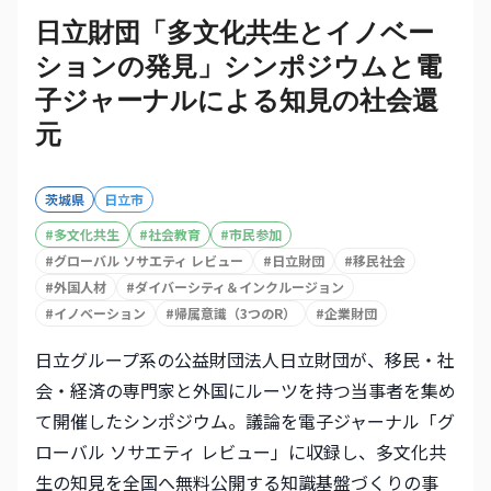
日立財団「多文化共生とイノベー
ションの発見」シンポジウムと電
子ジャーナルによる知見の社会還
元
茨城県
日立市
#
多文化共生
#
社会教育
#
市民参加
#
グローバル ソサエティ レビュー
#
日立財団
#
移民社会
#
外国人材
#
ダイバーシティ＆インクルージョン
#
イノベーション
#
帰属意識（3つのR）
#
企業財団
日立グループ系の公益財団法人日立財団が、移民・社
会・経済の専門家と外国にルーツを持つ当事者を集め
て開催したシンポジウム。議論を電子ジャーナル「グ
ローバル ソサエティ レビュー」に収録し、多文化共
生の知見を全国へ無料公開する知識基盤づくりの事