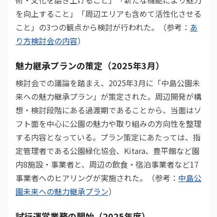
術・文化を磨き上げること」「新たな機能により魅力
を向上すること」「周辺エリアも含めて活性化させる
こと」の3つの観点から検討が行われた。（参考：
あ
り方検討会の内容
）
魅力継承プランの策定（2025年3月）
検討会での議論を踏まえ、2025年3月に「中島公園未
来への魅力継承プラン」が策定された。周辺開発が構
想・検討段階にある過渡期であることから、当面はソ
フト面を中心に公園の魅力や取り組みの方向性を整理
する内容となっている。プラン策定にあたっては、指
定管理者である公園緑化協会、Kitara、豊平館など園
内8施設・事業者と、周辺の飲食・宿泊事業者など17
事業者へのヒアリングが実施された。（参考：
中島公
園未来への魅力継承プラン
）
試行運営業務の開始（2025年度）