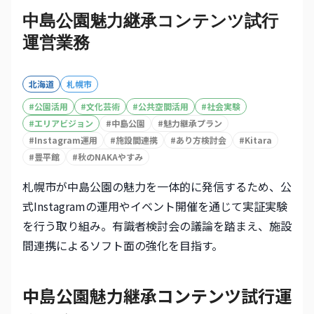
中島公園魅力継承コンテンツ試行
運営業務
北海道
札幌市
#
公園活用
#
文化芸術
#
公共空間活用
#
社会実験
#
エリアビジョン
#
中島公園
#
魅力継承プラン
#
Instagram運用
#
施設間連携
#
あり方検討会
#
Kitara
#
豊平館
#
秋のNAKAやすみ
札幌市が中島公園の魅力を一体的に発信するため、公
式Instagramの運用やイベント開催を通じて実証実験
を行う取り組み。有識者検討会の議論を踏まえ、施設
間連携によるソフト面の強化を目指す。
中島公園魅力継承コンテンツ試行運