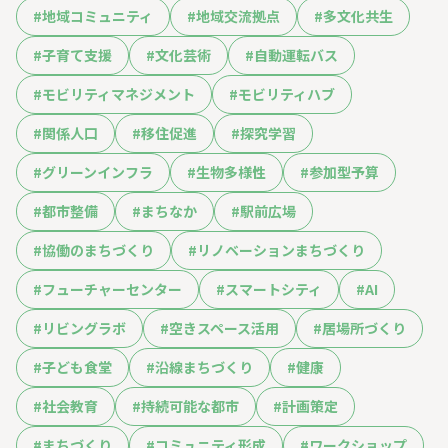
#
地域コミュニティ
#
地域交流拠点
#
多文化共生
#
子育て支援
#
文化芸術
#
自動運転バス
#
モビリティマネジメント
#
モビリティハブ
#
関係人口
#
移住促進
#
探究学習
#
グリーンインフラ
#
生物多様性
#
参加型予算
#
都市整備
#
まちなか
#
駅前広場
#
協働のまちづくり
#
リノベーションまちづくり
#
フューチャーセンター
#
スマートシティ
#
AI
#
リビングラボ
#
空きスペース活用
#
居場所づくり
#
子ども食堂
#
沿線まちづくり
#
健康
#
社会教育
#
持続可能な都市
#
計画策定
#
まちづくり
#
コミュニティ形成
#
ワークショップ