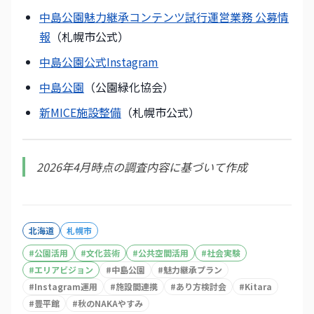
中島公園魅力継承コンテンツ試行運営業務 公募情
報
（札幌市公式）
中島公園公式Instagram
中島公園
（公園緑化協会）
新MICE施設整備
（札幌市公式）
2026年4月時点の調査内容に基づいて作成
北海道
札幌市
#
公園活用
#
文化芸術
#
公共空間活用
#
社会実験
#
エリアビジョン
#
中島公園
#
魅力継承プラン
#
Instagram運用
#
施設間連携
#
あり方検討会
#
Kitara
#
豊平館
#
秋のNAKAやすみ