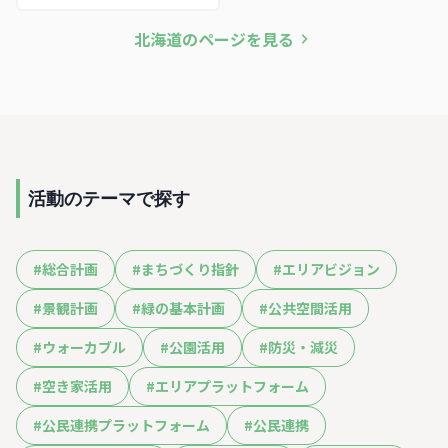
北海道
のページを見る
活動のテーマで探す
#
総合計画
#
まちづくり指針
#
エリアビジョン
#
景観計画
#
緑の基本計画
#
公共空間活用
#
ウォーカブル
#
公園活用
#
防災・減災
#
空き家活用
#
エリアプラットフォーム
#
公民連携プラットフォーム
#
公民連携