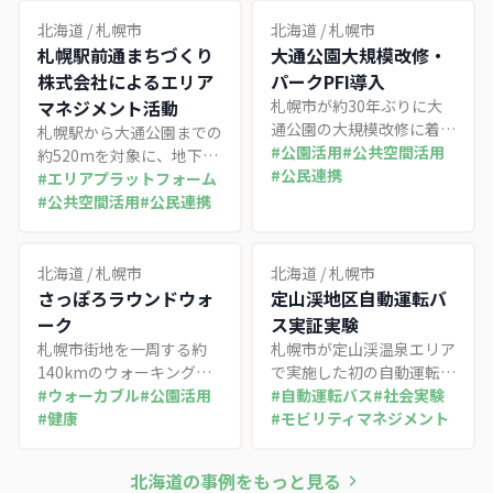
北海道
/
札幌市
北海道
/
札幌市
札幌駅前通まちづくり
大通公園大規模改修・
株式会社によるエリア
パークPFI導入
マネジメント活動
札幌市が約30年ぶりに大
通公園の大規模改修に着
札幌駅から大通公園までの
手。公募設置管理制度（パ
#
公園活用
#
公共空間活用
約520mを対象に、地下歩
ークPFI）を活用し、民間
#
公民連携
行空間チ・カ・ホと北3条
#
エリアプラットフォーム
事業者による常設飲食店等
広場アカプラの指定管理に
#
公共空間活用
#
公民連携
の収益を設備更新の原資と
よる自主財源創出で年間約
する官民連携の取り組み。
60事業のまちづくり活動
を展開する先進事例
北海道
/
札幌市
北海道
/
札幌市
さっぽろラウンドウォ
定山渓地区自動運転バ
ーク
ス実証実験
札幌市街地を一周する約
札幌市が定山渓温泉エリア
140kmのウォーキングル
で実施した初の自動運転バ
ートを活用し、NPO法人
#
ウォーカブル
#
公園活用
ス実証実験。地元小学生が
#
自動運転バス
#
社会実験
が産官学連携で運営するイ
#
健康
デザインしたバスで観光ス
#
モビリティマネジメント
ベント活動。健康・環境・
ポットを周遊し、運転手不
観光・交流・景観をテーマ
足対策と観光振興の両立を
北海道
の事例をもっと見る
に歩く文化の醸成を図る取
検証した取り組み。