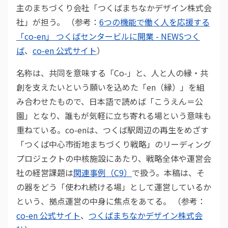
主のまちづくり会社「つくばまちなかデザイン株式会
社」が担う。 （参考：
6つの機能で働く人を応援する
「co-en」 つくばセンタービルに開業 - NEWSつく
ば
、
co-en 公式サイト
）
名称は、共同を意味する「Co-」と、人と人の縁・共
創を支えたいという願いを込めた「en（縁）」を組
み合わせたもので、日本語で読めば「こうえん＝公
園」となり、誰もが気軽に立ち寄れる場という意味も
重ねている。co-enは、つくば駅周辺の再生をめざす
「つくば中心市街地まちづくり戦略」のリーディング
プロジェクトの中核施設にあたり、戦略全体や運営会
社の経営課題は
関連事例（C9）
で扱う。本稿は、そ
の器をどう「使われ続ける場」として運営しているか
という、拠点運営の中身に焦点をあてる。 （参考：
co-en 公式サイト
、
つくばまちなかデザイン株式会