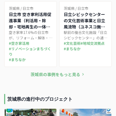
ー広場のリニューアルと、
会実験」を連続実施。来街
市が筆頭株主のまちづくり
者が集う"まちのリビン
茨城県
/
日立市
茨城県
/
日立市
会社「つくばまちなかデザ
グ"づくりを通じて将来ビ
日立市 空き家利活用促
日立シビックセンター
イン」による交流拠点co-
ジョンの検証材料を蓄積し
進事業（利活用・除
の文化芸術事業と日立
en運営を軸に、自走する
ている取り組み。
却・宅地再生の一体支
風流物（ユネスコ無形
エリア経営を目指す取り組
援）
空き家率17.6%の日立市
文化遺産）
駅前の複合文化施設「日立
みと、その経営課題を整理
が、リフォーム・解体・宅
シビックセンター」の通年
した事例。
地再生・空き店舗活用を束
#
空き家活用
事業と、ユネスコ無形文化
#
文化芸術
#
地域交流拠点
ねた一体的な補助制度を運
#
リノベーションまちづく
遺産「日立風流物」の地域
#
まちなか
用。空き家を地域集会所や
り
継承を組み合わせ、まちな
高齢者の交流スペースなど
#
まちなか
かの賑わいと伝統文化の継
まちづくり活動拠点へ転用
承を両立させている日立市
する流れと、耐震基準で支
の取り組み。2026年は7年
茨城県
の事例をもっと見る
援を振り分ける制度設計が
に一度の神峰神社大祭礼の
特徴。
年にあたる。
茨城県の進行中のプロジェクト