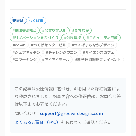
茨城県
つくば市
#
地域交流拠点
#
公共空間活用
#
まちなか
#
リノベーションまちづくり
#
公民連携
#
コミュニティ形成
#
co-en
#
つくばセンタービル
#
つくばまちなかデザイン
#
シェアキッチン
#
チャレンジワゴン
#
サイエンスカフェ
#
コワーキング
#
アイアイモール
#
科学技術週間プレイベント
この記事は公開情報に基づき、AIを用いた詳細調査によ
り作成されました。記事内容への修正依頼、お問合せ等
は以下までお寄せください。
問い合わせ：
support@groove-designs.com
よくあるご質問（FAQ）
もあわせてご確認ください。