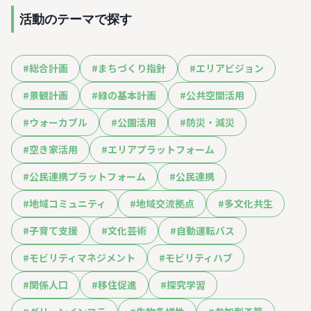
活動のテーマで探す
#
総合計画
#
まちづくり指針
#
エリアビジョン
#
景観計画
#
緑の基本計画
#
公共空間活用
#
ウォーカブル
#
公園活用
#
防災・減災
#
空き家活用
#
エリアプラットフォーム
#
公民連携プラットフォーム
#
公民連携
#
地域コミュニティ
#
地域交流拠点
#
多文化共生
#
子育て支援
#
文化芸術
#
自動運転バス
#
モビリティマネジメント
#
モビリティハブ
#
関係人口
#
移住促進
#
探究学習