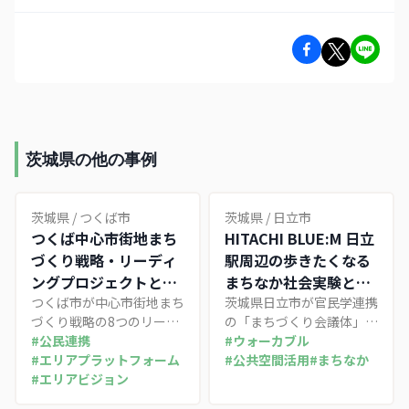
茨城県の他の事例
茨城県
/
つくば市
茨城県
/
日立市
つくば中心市街地まち
HITACHI BLUE:M 日立
づくり戦略・リーディ
駅周辺の歩きたくなる
ングプロジェクトとエ
まちなか社会実験とエ
リアマネジメント
つくば市が中心市街地まち
リアマネジメント
茨城県日立市が官民学連携
づくり戦略の8つのリーデ
の「まちづくり会議体」
ィングプロジェクトとして
#
公民連携
HITACHI BLUE:Mを立ち上
#
ウォーカブル
進める官民連携エリアマネ
#
エリアプラットフォーム
げ、日立駅周辺の広場や商
#
公共空間活用
#
まちなか
ジメント。磯崎新設計のつ
#
エリアビジョン
店街の空き店舗を使って
くばセンタービル・センタ
「歩きたくなるまちなか社