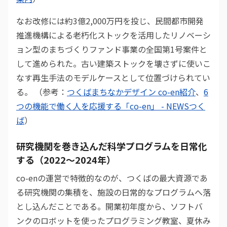
なお改修には約3億2,000万円を投じ、民間都市開発
推進機構による老朽化ストックを活用したリノベーシ
ョン型のまちづくりファンド事業の全国第1号案件と
して進められた。古い建築ストックを壊さずに使いこ
なす再生手法のモデルケースとして位置づけられてい
る。 （参考：
つくばまちなかデザイン co-en紹介
、
6
つの機能で働く人を応援する「co-en」 - NEWSつく
ば
）
研究機関を巻き込んだ科学プログラムを日常化
する（2022〜2024年）
co-enの運営で特徴的なのが、つくばの最大資源であ
る研究機関の集積を、施設の日常的なプログラムへ落
とし込んだことである。開業初年度から、ソフトバ
ンクのロボットを使ったプログラミング教室、夏休み