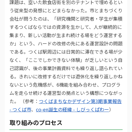
課題は、空いた飲食店街を別のテナントで埋めるとい
う従来型の発想にとどまらなかった。市とまちづくり
会社が問うたのは、「研究機関と研究者・学生が集積
するつくばならではの資源を生かして、人が継続的に
集まり、新しい活動が生まれ続ける場をどう運営する
か」という、ハードの改修の先にある運営設計の問題
である。つくば駅周辺には日常的に滞在できる場が少
なく、「ここでしかできない体験」が乏しいという自
己認識が、後の事業計画資料でも繰り返し語られてい
る。きれいに改修するだけでは遊休化を繰り返しかね
ないという危機感が、6機能を組み合わせ、プログラ
ムを走らせ続ける運営型の拠点という構想につながっ
た。 （参考：
つくばまちなかデザイン第3期事業報告
- つくば市
、
co-en誕生の経緯 - しびっくぱわー
）
取り組みのプロセス