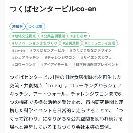
つくばセンタービルco-en
茨城県
つくば市
#
地域交流拠点
#
公共空間活用
#
まちなか
#
リノベーションまちづくり
#
公民連携
#
コミュニティ形成
#
co-en
#
つくばセンタービル
#
つくばまちなかデザイン
#
シェアキッチン
#
チャレンジワゴン
#
サイエンスカフェ
#
コワーキング
#
アイアイモール
#
科学技術週間プレイベント
つくばセンタービル1階の旧飲食店街跡地を再生した
交流・共創拠点「co-en」。コワーキングからシェア
キッチン、アートウォール、チャレンジワゴンまで6
つの機能で多様な活動を受け止め、市内研究機関と連
携した科学イベントを日常的に走らせることで、「つ
くって終わり」になりがちな公共空間を使われ続ける
場へと運営しているまちづくり会社主導の事例。