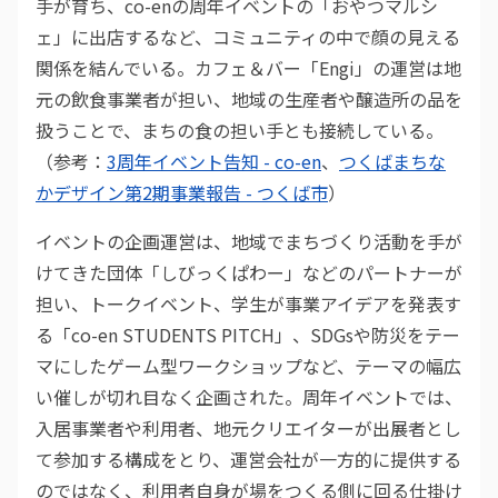
手が育ち、co-enの周年イベントの「おやつマルシ
ェ」に出店するなど、コミュニティの中で顔の見える
関係を結んでいる。カフェ＆バー「Engi」の運営は地
元の飲食事業者が担い、地域の生産者や醸造所の品を
扱うことで、まちの食の担い手とも接続している。
（参考：
3周年イベント告知 - co-en
、
つくばまちな
かデザイン第2期事業報告 - つくば市
）
イベントの企画運営は、地域でまちづくり活動を手が
けてきた団体「しびっくぱわー」などのパートナーが
担い、トークイベント、学生が事業アイデアを発表す
る「co-en STUDENTS PITCH」、SDGsや防災をテー
マにしたゲーム型ワークショップなど、テーマの幅広
い催しが切れ目なく企画された。周年イベントでは、
入居事業者や利用者、地元クリエイターが出展者とし
て参加する構成をとり、運営会社が一方的に提供する
のではなく、利用者自身が場をつくる側に回る仕掛け