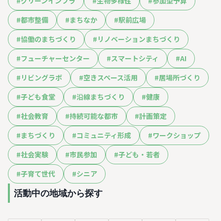
#
グリーンインフラ
#
生物多様性
#
参加型予算
#
都市整備
#
まちなか
#
駅前広場
#
協働のまちづくり
#
リノベーションまちづくり
#
フューチャーセンター
#
スマートシティ
#
AI
#
リビングラボ
#
空きスペース活用
#
居場所づくり
#
子ども食堂
#
沿線まちづくり
#
健康
#
社会教育
#
持続可能な都市
#
計画策定
#
まちづくり
#
コミュニティ形成
#
ワークショップ
#
社会実験
#
市民参加
#
子ども・若者
#
子育て世代
#
シニア
活動中の地域から探す