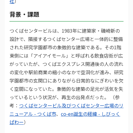
社
）
背景・課題
つくばセンタービルは、1983年に建築家・磯崎新の
設計で、隣接するつくばセンター広場と一体的に整備
された研究学園都市の象徴的な建築である。その1階
東側には「アイアイモール」と呼ばれる飲食店街が広
がっていたが、つくばエクスプレス開通後の人の流れ
の変化や駅前商業の縮小のなかで空洞化が進み、研究
学園都市の玄関口にありながら日常的なにぎわいを欠
く空間になっていた。象徴的な建築の足元が活気を失
っているという状況が、再生の出発点だった。 （参
考：
つくばセンタービル及びつくばセンター広場のリ
ニューアル - つくば市
、
co-en誕生の経緯 - しびっく
ぱわー
）