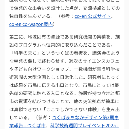
で偶発的な出会いを設計した点が、交流拠点としての
独自性を生んでいる。 （参考：
co-en 公式サイト
、
co-en co-wagon案内
）
第二に、地域固有の資源である研究機関の集積を、施
設のプログラムへ恒常的に取り込んだことである。
「科学のまち」というつくばの看板を、講演会のよう
な単発の催しで終わらせず、週次のサイエンスカフェ
や子ども向けワークショップ、十数機関が集う科学技
術週間の大型企画として日常化した。研究者にとって
は成果を市民に伝える出口となり、市民にとっては最
先端の研究に触れる入口となる。施設が持つ立地と都
市の資源を結びつけることで、他の交流拠点が簡単に
は真似できない「ここでしかできない体験」を生み出
している。 （参考：
つくばまちなかデザイン第3期事
業報告 - つくば市
、
科学技術週間プレイベント2025 -