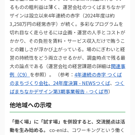
るものの粗利益は薄く、運営会社のつくばまちなかデ
ザインは設立以来4年連続の赤字（2024年度は約
3,258万円の経常赤字）が続く。多彩なプログラムを
切れ目なく走らせるには企画・運営の人手とコストが
かかり、その負担を賃料・サービス収入だけで賄うこ
との難しさが浮かび上がっている。場のにぎわいと経
営の持続性をどう両立させるかが、調査時点で残る最
大の論点である（運営会社の経営課題の詳細は
関連事
例（C9）
を参照）。 （参考：
4年連続の赤字 つくば
のまちづくり会社、24年度決算 - NEWSつくば
、
つく
ばまちなかデザイン第3期事業報告 - つくば市
）
他地域への示唆
「働く場」に「試す場」を併設すると、交流拠点は活
動を生み始める。
co-enは、コワーキングという働く