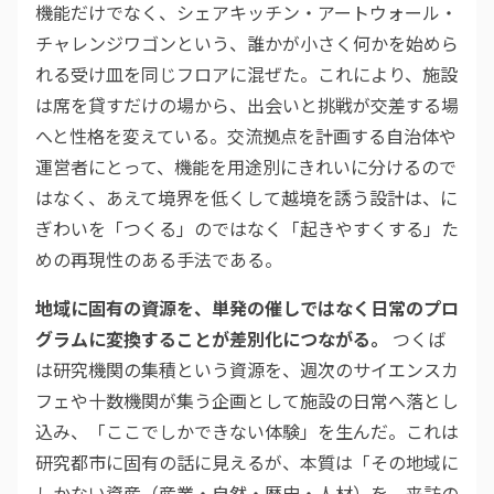
機能だけでなく、シェアキッチン・アートウォール・
チャレンジワゴンという、誰かが小さく何かを始めら
れる受け皿を同じフロアに混ぜた。これにより、施設
は席を貸すだけの場から、出会いと挑戦が交差する場
へと性格を変えている。交流拠点を計画する自治体や
運営者にとって、機能を用途別にきれいに分けるので
はなく、あえて境界を低くして越境を誘う設計は、に
ぎわいを「つくる」のではなく「起きやすくする」た
めの再現性のある手法である。
地域に固有の資源を、単発の催しではなく日常のプロ
グラムに変換することが差別化につながる。
つくば
は研究機関の集積という資源を、週次のサイエンスカ
フェや十数機関が集う企画として施設の日常へ落とし
込み、「ここでしかできない体験」を生んだ。これは
研究都市に固有の話に見えるが、本質は「その地域に
しかない資産（産業・自然・歴史・人材）を、来訪の