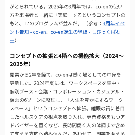
がとられている。2025年の3周年では、co-enの使い
方を来場者と一緒に「実験」するというコンセプトの
もと、17のプログラムが並んだ。 （参考：
3周年イベ
ント告知 - co-en
、
co-en誕生の経緯 - しびっくぱわ
ー
）
コンセプトの拡張と4階への機能拡大（2024〜
2025年）
開業から2年を経て、co-enは働く場としての中身を
更新した。2024年夏には、ワークスペースを集中・
個別ブース・会議・コラボレーション・カジュアル・
仮眠の6ゾーンに整理し、「人生を豊かにするワーク
スペース」というコンセプトへ拡張。睡眠の質に着目
したヘルスケアの視点を取り入れ、専門資格をもつア
ドバイザーを置くなど、長時間働く人の体調まで含め
て支える方向へ踏み込んだ。あわせて、創業を考える