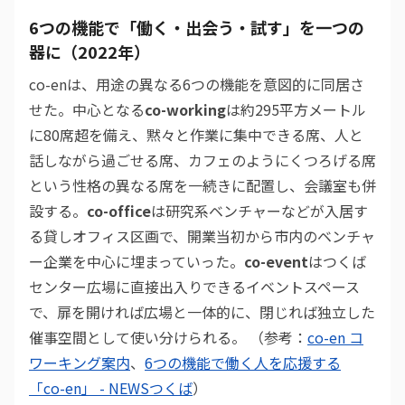
6つの機能で「働く・出会う・試す」を一つの
器に（2022年）
co-enは、用途の異なる6つの機能を意図的に同居さ
せた。中心となる
co-working
は約295平方メートル
に80席超を備え、黙々と作業に集中できる席、人と
話しながら過ごせる席、カフェのようにくつろげる席
という性格の異なる席を一続きに配置し、会議室も併
設する。
co-office
は研究系ベンチャーなどが入居す
る貸しオフィス区画で、開業当初から市内のベンチャ
ー企業を中心に埋まっていった。
co-event
はつくば
センター広場に直接出入りできるイベントスペース
で、扉を開ければ広場と一体的に、閉じれば独立した
催事空間として使い分けられる。 （参考：
co-en コ
ワーキング案内
、
6つの機能で働く人を応援する
「co-en」 - NEWSつくば
）