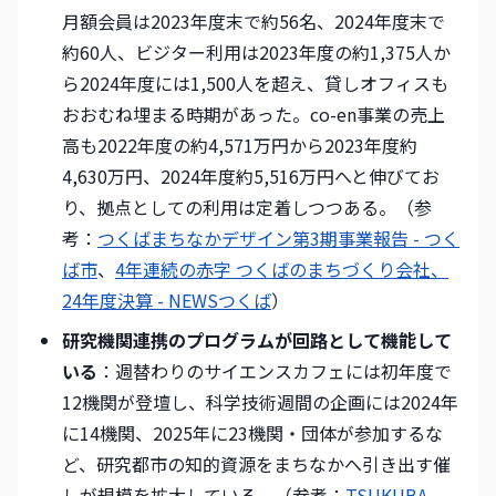
月額会員は2023年度末で約56名、2024年度末で
約60人、ビジター利用は2023年度の約1,375人か
ら2024年度には1,500人を超え、貸しオフィスも
おおむね埋まる時期があった。co-en事業の売上
高も2022年度の約4,571万円から2023年度約
4,630万円、2024年度約5,516万円へと伸びてお
り、拠点としての利用は定着しつつある。（参
考：
つくばまちなかデザイン第3期事業報告 - つく
ば市
、
4年連続の赤字 つくばのまちづくり会社、
24年度決算 - NEWSつくば
）
研究機関連携のプログラムが回路として機能して
いる
：週替わりのサイエンスカフェには初年度で
12機関が登壇し、科学技術週間の企画には2024年
に14機関、2025年に23機関・団体が参加するな
ど、研究都市の知的資源をまちなかへ引き出す催
しが規模を拡大している。（参考：
TSUKUBA