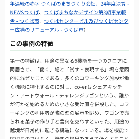
年連続の赤字 つくばのまちづくり会社、24年度決算 -
NEWSつくば
、
つくばまちなかデザイン第3期事業報
告 - つくば市
、
つくばセンタービル及びつくばセンタ
ー広場のリニューアル - つくば市
）
この事例の特徴
第一の特徴は、用途の異なる6機能を一つのフロアに
同居させ、「働く」場と「試す・表現する」場を意図
的に混ぜたことである。多くのコワーキング施設が働
く機能に特化するのに対し、co-enはシェアキッチ
ン・アートウォール・チャレンジワゴンという、誰か
が何かを始めるための小さな受け皿を併設した。コワ
ーキングの利用者が隣の壁の展示を眺め、ワゴンで売
られる菓子の作り手と言葉を交わすといった、用途の
越境が日常的に起きる構造になっている。場を機能で
区切るのではなく、機能の境界をあえて低くすること