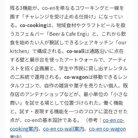
残る3機能が、co-enを単なるコワーキングと一線を
画す「チャレンジを受け止める仕掛け」になってい
る。
co-cooking
は、地域食材やクラフトビールを扱
うカフェ＆バー「Beer & Cafe Engi」と、これから飲
食を始めたい人が腕試しできるシェアキッチン「our
kitchen」で構成される。
co-wall
は通路沿いに点在
する壁と展示台を使ったアートウォールで、アーティ
ストを招く企画展と、学生や市民に貸し出すレンタル
の二系統で運用される。
co-wagon
は移動できるレン
タルワゴンで、自作の雑貨や菓子を売りたい個人、既
存店のアンテナショップなどが、最小単位の「小さな
商い」を試せる場として位置づけられた。働く機能
と、試す・表現する機能を一つのフロアに混在させた
点が、co-enの基本設計である。 （参考：
co-en co-
cooking案内
、
co-en co-wall案内
、
co-en co-wagon
案内
）