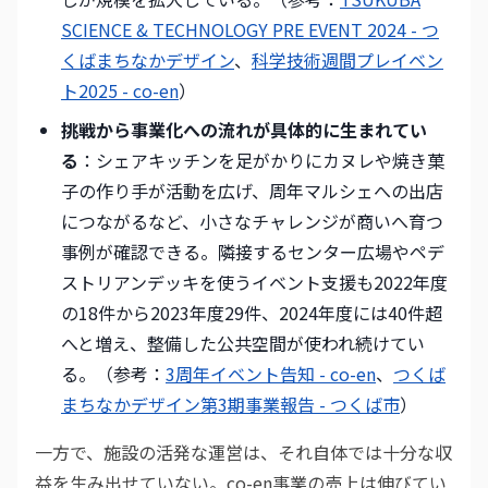
SCIENCE & TECHNOLOGY PRE EVENT 2024 - つ
くばまちなかデザイン
、
科学技術週間プレイベン
ト2025 - co-en
）
挑戦から事業化への流れが具体的に生まれてい
る
：シェアキッチンを足がかりにカヌレや焼き菓
子の作り手が活動を広げ、周年マルシェへの出店
につながるなど、小さなチャレンジが商いへ育つ
事例が確認できる。隣接するセンター広場やペデ
ストリアンデッキを使うイベント支援も2022年度
の18件から2023年度29件、2024年度には40件超
へと増え、整備した公共空間が使われ続けてい
る。（参考：
3周年イベント告知 - co-en
、
つくば
まちなかデザイン第3期事業報告 - つくば市
）
一方で、施設の活発な運営は、それ自体では十分な収
益を生み出せていない。co-en事業の売上は伸びてい