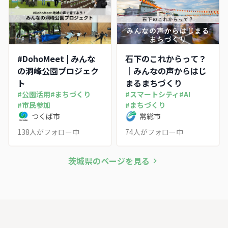
#DohoMeet | みんな
石下のこれからって？
の洞峰公園プロジェク
｜みんなの声からはじ
ト
まるまちづくり
#
公園活用
#
まちづくり
#
スマートシティ
#
AI
#
市民参加
#
まちづくり
つくば市
常総市
138
人がフォロー中
74
人がフォロー中
茨城県
のページを見る