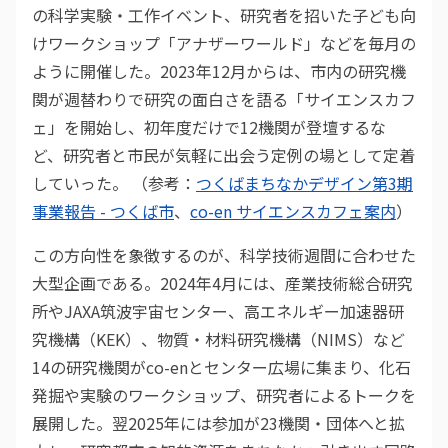
の科学実験・工作イベント、研究者を招いた子ども向
けワークショップ「アナザーワールド」などを毎月の
ように開催した。2023年12月からは、市内の研究機
関が週替わりで研究の面白さを語る「サイエンスカフ
ェ」を開始し、初年度だけで12機関が登壇するな
ど、研究者と市民が気軽に出会う定例の場として定着
していった。 （参考：
つくばまちなかデザイン第3期
事業報告 - つくば市
、
co-en サイエンスカフェ案内
）
この方向性を象徴するのが、科学技術週間に合わせた
大型企画である。2024年4月には、産業技術総合研究
所やJAXA筑波宇宙センター、高エネルギー加速器研
究機構（KEK）、物質・材料研究機構（NIMS）など
14の研究機関がco-enとセンター広場に集まり、化石
発掘や実験のワークショップ、研究者によるトークを
展開した。翌2025年には参加が23機関・団体へと拡