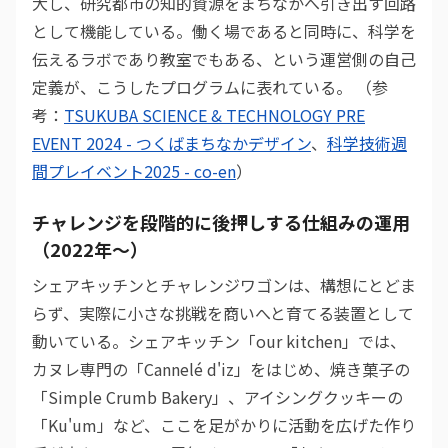
大し、研究都市の知的資源をまちなかへ引き出す回路
として機能している。働く場であると同時に、科学を
伝えるラボであり教室でもある、という運営側の自己
定義が、こうしたプログラムに表れている。 （参
考：
TSUKUBA SCIENCE & TECHNOLOGY PRE
EVENT 2024 - つくばまちなかデザイン
、
科学技術週
間プレイベント2025 - co-en
）
チャレンジを段階的に後押しする仕組みの運用
（2022年〜）
シェアキッチンとチャレンジワゴンは、構想にとどま
らず、実際に小さな挑戦を商いへと育てる装置として
動いている。シェアキッチン「our kitchen」では、
カヌレ専門の「Cannelé d'iz」をはじめ、焼き菓子の
「Simple Crumb Bakery」、アイシングクッキーの
「Ku'um」など、ここを足がかりに活動を広げた作り