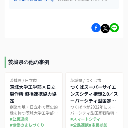
茨城県の他の事例
茨城県
/
日立市
茨城県
/
つくば市
茨城大学工学部×日立
つくばスーパーサイエ
製作所 包括連携協力協
ンスシティ構想2.0／ス
定
ーパーシティ型国家戦
創業の地・日立市で歴史的
略特区
つくば市が2022年にスー
縁を持つ茨城大学工学部と
パーシティ型国家戦略特区
日立製作所が2025年7月に
#
公民連携
の指定を受け、産学官の協
#
スマートシティ
締結した、両者初の包括連
#
協働のまちづくり
議会と都市OSを土台に、
#
公民連携
#
市民参加