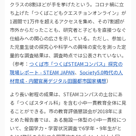
クラスの8割ほどが手を挙げたという。コロナ禍に立
ち上げた「つくばこどもクエスチョンオンライン」が
1週間で1万件を超えるアクセスを集め、その7割超が
市外からだったことも、研究者と子どもを直接つなぐ
仕組みへの関心の広さを示している。ただし、参加し
た児童生徒の探究心や科学への興味の変化を測った定
量的な調査結果は、調査時点では公表されていない。
（参考：
つくば市「つくばSTEAMコンパス」探究の
現場レポート - STEAM JAPAN
、
Society5.0時代の人
材育成 - 内閣官房デジタル田園都市国家構想
）
より長い射程の成果は、STEAMコンパスの土台にあ
る「つくばスタイル科」を含む小中一貫教育全体に見
ることができる。市の教育評価懇談会が2018年にま
とめた報告書では、ある施設一体型の小中一貫校につ
いて、全国学力・学習状況調査で6学年・9年生がと