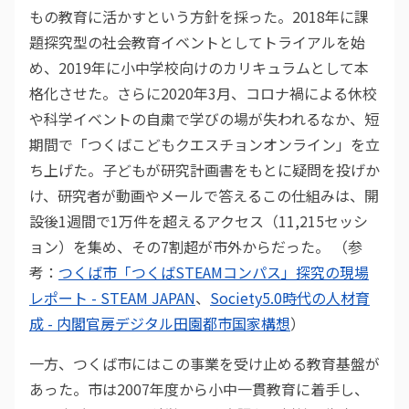
もの教育に活かすという方針を採った。2018年に課
題探究型の社会教育イベントとしてトライアルを始
め、2019年に小中学校向けのカリキュラムとして本
格化させた。さらに2020年3月、コロナ禍による休校
や科学イベントの自粛で学びの場が失われるなか、短
期間で「つくばこどもクエスチョンオンライン」を立
ち上げた。子どもが研究計画書をもとに疑問を投げか
け、研究者が動画やメールで答えるこの仕組みは、開
設後1週間で1万件を超えるアクセス（11,215セッシ
ョン）を集め、その7割超が市外からだった。 （参
考：
つくば市「つくばSTEAMコンパス」探究の現場
レポート - STEAM JAPAN
、
Society5.0時代の人材育
成 - 内閣官房デジタル田園都市国家構想
）
一方、つくば市にはこの事業を受け止める教育基盤が
あった。市は2007年度から小中一貫教育に着手し、