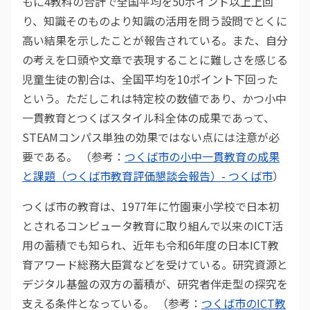
もに4教科の合計で全国平均を50ポイント以上上回
り、知識そのものより知識の活用を問う設問でとくに
高い結果を示したことが報告されている。また、自分
の考えを口頭や文章で表現することに難しさを感じる
児童生徒の割合は、全国平均を10ポイント下回った
という。ただしこれは特定校の数値であり、かつ小中
一貫教育とつくばスタイル科全体の成果であって、
STEAMコンパス単独の効果ではない点には注意が必
要である。 （参考：
つくば市の小中一貫教育の成果
と課題（つくば市教育評価懇談会報告）- つくば市
）
つくば市の教育は、1977年に竹園東小学校で日本初
とされるコンピュータ教育に取り組んで以来のICT活
用の蓄積でも知られ、近年も令和6年度の日本ICT教
育アワード総務大臣賞などを受けている。研究資源と
デジタル基盤の双方の蓄積が、研究者伴走型の探究を
支える条件となっている。 （参考：
つくば市のICT教