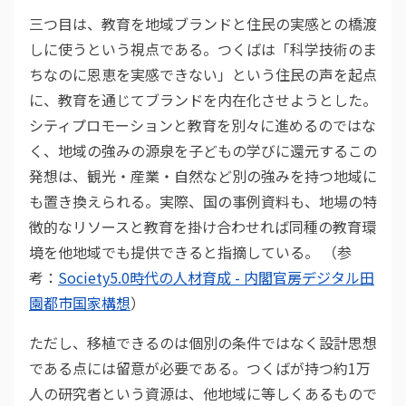
三つ目は、教育を地域ブランドと住民の実感との橋渡
しに使うという視点である。つくばは「科学技術のま
ちなのに恩恵を実感できない」という住民の声を起点
に、教育を通じてブランドを内在化させようとした。
シティプロモーションと教育を別々に進めるのではな
く、地域の強みの源泉を子どもの学びに還元するこの
発想は、観光・産業・自然など別の強みを持つ地域に
も置き換えられる。実際、国の事例資料も、地場の特
徴的なリソースと教育を掛け合わせれば同種の教育環
境を他地域でも提供できると指摘している。 （参
考：
Society5.0時代の人材育成 - 内閣官房デジタル田
園都市国家構想
）
ただし、移植できるのは個別の条件ではなく設計思想
である点には留意が必要である。つくばが持つ約1万
人の研究者という資源は、他地域に等しくあるもので