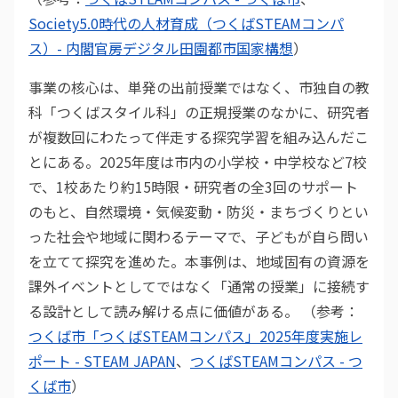
Society5.0時代の人材育成（つくばSTEAMコンパ
ス）- 内閣官房デジタル田園都市国家構想
）
事業の核心は、単発の出前授業ではなく、市独自の教
科「つくばスタイル科」の正規授業のなかに、研究者
が複数回にわたって伴走する探究学習を組み込んだこ
とにある。2025年度は市内の小学校・中学校など7校
で、1校あたり約15時限・研究者の全3回のサポート
のもと、自然環境・気候変動・防災・まちづくりとい
った社会や地域に関わるテーマで、子どもが自ら問い
を立てて探究を進めた。本事例は、地域固有の資源を
課外イベントとしてではなく「通常の授業」に接続す
る設計として読み解ける点に価値がある。 （参考：
つくば市「つくばSTEAMコンパス」2025年度実施レ
ポート - STEAM JAPAN
、
つくばSTEAMコンパス - つ
くば市
）