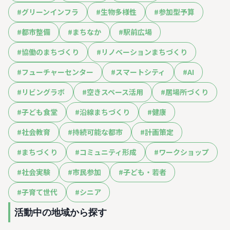
#
グリーンインフラ
#
生物多様性
#
参加型予算
#
都市整備
#
まちなか
#
駅前広場
#
協働のまちづくり
#
リノベーションまちづくり
#
フューチャーセンター
#
スマートシティ
#
AI
#
リビングラボ
#
空きスペース活用
#
居場所づくり
#
子ども食堂
#
沿線まちづくり
#
健康
#
社会教育
#
持続可能な都市
#
計画策定
#
まちづくり
#
コミュニティ形成
#
ワークショップ
#
社会実験
#
市民参加
#
子ども・若者
#
子育て世代
#
シニア
活動中の地域から探す