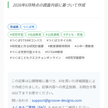
2026年6月時点の調査内容に基づいて作成
茨城県
つくば市
#
探究学習
#
社会教育
#
公民連携
#
子ども・若者
#
つくばSTEAMコンパス
#
つくばスタイル科
#
研究者と作る研究計画書
#
教育課程特例校
#
小中一貫教育
#
つくば次世代型スキル
#
STEAM教育
#
つくばこどもクエスチョンオンライン
#
研究学園都市
この記事は公開情報に基づき、AIを用いた詳細調査によ
り作成されました。記事内容への修正依頼、お問合せ等
は以下までお寄せください。
問い合わせ：
support@groove-designs.com
よくあるご質問（FAQ）
もあわせてご確認ください。