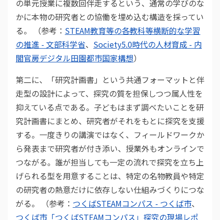
の単元授業に複数回伴走するという、通常の学びのな
かに本物の研究者との協働を埋め込む構造を採ってい
る。 （参考：
STEAM教育等の各教科等横断的な学習
の推進 - 文部科学省
、
Society5.0時代の人材育成 - 内
閣官房デジタル田園都市国家構想
）
第二に、「研究計画書」という共通フォーマットと伴
走型の設計によって、探究の質を担保しつつ属人性を
抑えている点である。子どもはまず調べたいことを研
究計画書にまとめ、研究者がそれをもとに探究を支援
する。一度きりの講演ではなく、フィールドワークか
ら発表まで研究者が付き添い、授業外もオンラインで
つながる。誰が担当しても一定の流れで探究を立ち上
げられる型を用意することは、特定の名物教員や特定
の研究者の熱意だけに依存しない仕組みづくりにつな
がる。 （参考：
つくばSTEAMコンパス - つくば市
、
つくば市「つくばSTEAMコンパス」探究の現場レポ