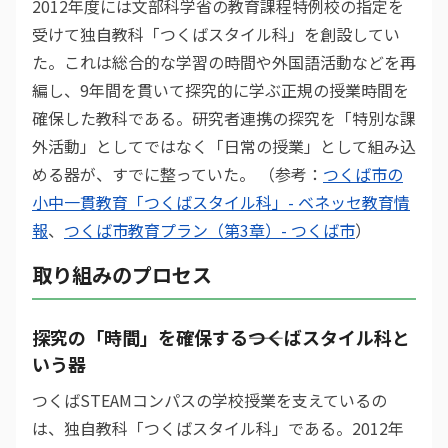
2012年度には文部科学省の教育課程特例校の指定を
受けて独自教科「つくばスタイル科」を創設してい
た。これは総合的な学習の時間や外国語活動などを再
編し、9年間を貫いて探究的に学ぶ正規の授業時間を
確保した教科である。研究者連携の探究を「特別な課
外活動」としてではなく「日常の授業」として組み込
める器が、すでに整っていた。 （参考：
つくば市の
小中一貫教育「つくばスタイル科」- ベネッセ教育情
報
、
つくば市教育プラン（第3章）- つくば市
）
取り組みのプロセス
探究の「時間」を確保する――つくばスタイル科と
いう器
つくばSTEAMコンパスの学校授業を支えているの
は、独自教科「つくばスタイル科」である。2012年