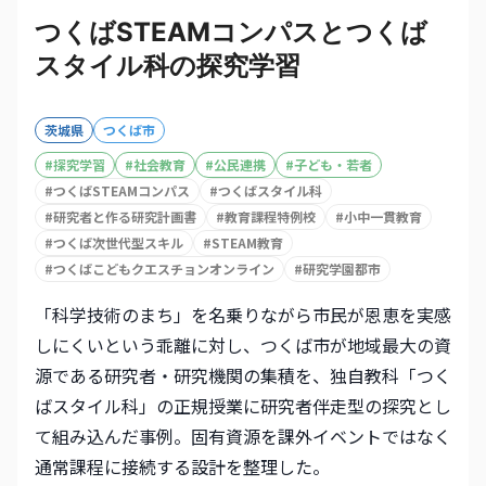
つくばSTEAMコンパスとつくば
スタイル科の探究学習
茨城県
つくば市
#
探究学習
#
社会教育
#
公民連携
#
子ども・若者
#
つくばSTEAMコンパス
#
つくばスタイル科
#
研究者と作る研究計画書
#
教育課程特例校
#
小中一貫教育
#
つくば次世代型スキル
#
STEAM教育
#
つくばこどもクエスチョンオンライン
#
研究学園都市
「科学技術のまち」を名乗りながら市民が恩恵を実感
しにくいという乖離に対し、つくば市が地域最大の資
源である研究者・研究機関の集積を、独自教科「つく
ばスタイル科」の正規授業に研究者伴走型の探究とし
て組み込んだ事例。固有資源を課外イベントではなく
通常課程に接続する設計を整理した。