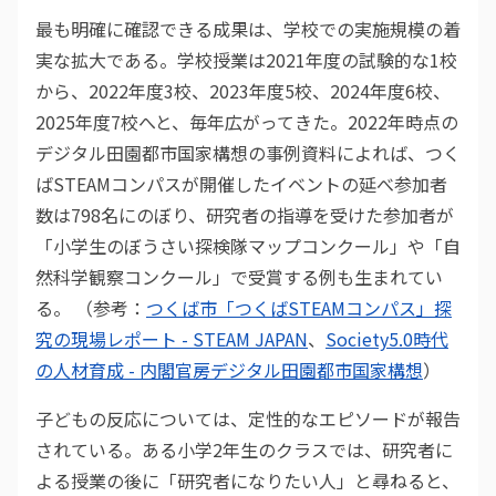
最も明確に確認できる成果は、学校での実施規模の着
実な拡大である。学校授業は2021年度の試験的な1校
から、2022年度3校、2023年度5校、2024年度6校、
2025年度7校へと、毎年広がってきた。2022年時点の
デジタル田園都市国家構想の事例資料によれば、つく
ばSTEAMコンパスが開催したイベントの延べ参加者
数は798名にのぼり、研究者の指導を受けた参加者が
「小学生のぼうさい探検隊マップコンクール」や「自
然科学観察コンクール」で受賞する例も生まれてい
る。 （参考：
つくば市「つくばSTEAMコンパス」探
究の現場レポート - STEAM JAPAN
、
Society5.0時代
の人材育成 - 内閣官房デジタル田園都市国家構想
）
子どもの反応については、定性的なエピソードが報告
されている。ある小学2年生のクラスでは、研究者に
よる授業の後に「研究者になりたい人」と尋ねると、