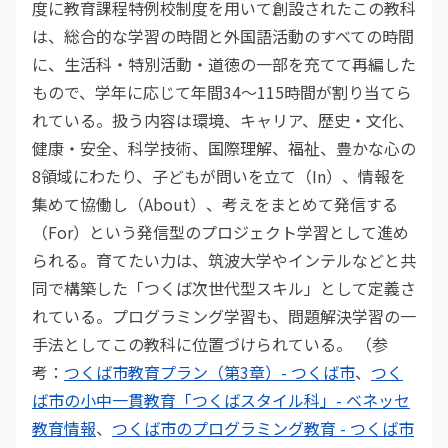
度に教育課程特例校制度を用いて創設されたこの教科
は、総合的な学習の時間と外国語活動のすべての時間
に、生活科・特別活動・道徳の一部を充てて再編した
もので、学年に応じて年間34〜115時間が割り当てら
れている。扱う内容は環境、キャリア、歴史・文化、
健康・安全、科学技術、国際理解、福祉、豊かな心の
8領域にわたり、子どもが問いを立て（In）、情報を
集めて協働し（About）、考えをまとめて発信する
（For）という発信型のプロジェクト学習として進め
られる。育てたい力は、筑波大学やインテルなどと共
同で構築した「つくば次世代型スキル」として定義さ
れている。プログラミング学習も、問題解決学習の一
手法としてこの教科に位置づけられている。 （参
考：
つくば市教育プラン（第3章）- つくば市
、
つく
ば市の小中一貫教育「つくばスタイル科」- ベネッセ
教育情報
、
つくば市のプログラミング教育 - つくば市