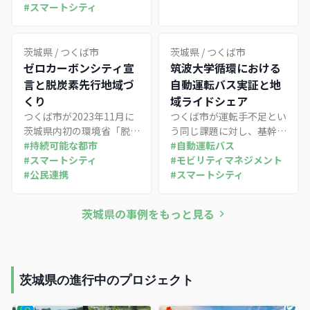
携協定。理工系人材の地域
#
スマートシティ
大胆な規制改革とともに先
定着と地域課題解決に向け
端技術を社会実装する大
た共創を二本柱とし、市と
学・国研連携型の都市構
企業によるスマートシティ
想。2025年には「実証か
茨城県
/
つくば市
茨城県
/
つくば市
共創プロジェクトと連動す
ら実装へ」とフェーズアッ
ゼロカーボンシティ宣
筑波大学循環における
る産学連携の事例。
プした構想2.0を掲げる一
言と脱炭素先行地域づ
自動運転バス実証と地
方、看板事業だったインタ
くり
域ライドシェア
ーネット投票が国の制度の
つくば市が2023年11月に
つくば市が運転手不足とい
壁で足踏みするなど、社会
茨城県内初の環境省「脱炭
う同じ課題に対し、基幹路
実装の難しさも浮き彫りに
素先行地域」に選定された
#
持続可能な都市
線「筑波大学循環」へのレ
#
自動運転バス
した事例。
事例。TXつくば駅周辺の
#
スマートシティ
ベル2自動運転バス実証
#
モビリティマネジメント
中心市街地を対象に、研究
#
公民連携
（2027年度レベル4目標）
#
スマートシティ
学園都市の既存共同溝を活
と、交通空白地を補う4市
用したマイクログリッドや
連携の公共ライドシェアを
茨城県
の事例をもっと見る
グリーン水素で2030年度
同時並行で展開。需要の濃
の民生電力CO2実質ゼロを
淡と時間軸に応じて移動手
目指す。無作為抽出の市民
段を使い分ける二層構造の
による「気候市民会議」の
地域交通戦略を整理した事
74提言をロードマップで
例。
茨城県の進行中のプロジェクト
政策化し、脱炭素を中心市
街地活性化の手段に位置づ