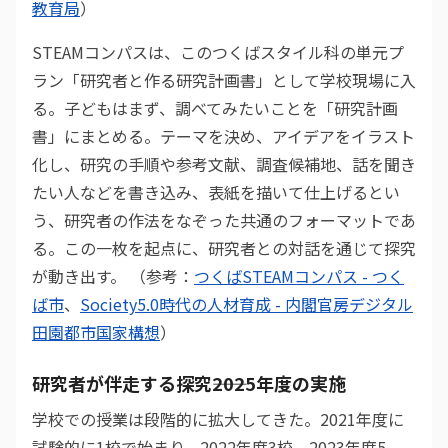
教育局
）
STEAMコンパスは、このつくばスタイル科の単元プ
ラン「研究者と作る研究計画書」として学校現場に入
る。子どもはまず、調べてみたいことを「研究計画
書」にまとめる。テーマを決め、アイデアをイラスト
化し、研究の手順や参考文献、調査候補地、話を聞き
たい人などを書き込み、表紙を描いて仕上げるとい
う、研究者の作法をなぞった共通のフォーマットであ
る。この一枚を起点に、研究者との対話を通じて探究
が動き出す。 （参考：
つくばSTEAMコンパス - つく
ば市
、
Society5.0時代の人材育成 - 内閣官房デジタル
田園都市国家構想
）
研究者が伴走する探究――2025年度の実施
学校での授業は段階的に拡大してきた。2021年度に
試験的に1校で始まり、2022年度3校、2023年度5