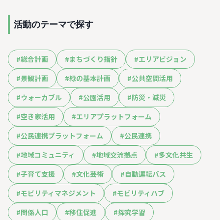
活動のテーマで探す
#
総合計画
#
まちづくり指針
#
エリアビジョン
#
景観計画
#
緑の基本計画
#
公共空間活用
#
ウォーカブル
#
公園活用
#
防災・減災
#
空き家活用
#
エリアプラットフォーム
#
公民連携プラットフォーム
#
公民連携
#
地域コミュニティ
#
地域交流拠点
#
多文化共生
#
子育て支援
#
文化芸術
#
自動運転バス
#
モビリティマネジメント
#
モビリティハブ
#
関係人口
#
移住促進
#
探究学習