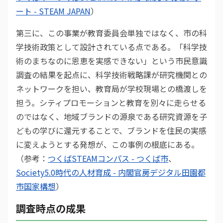
ート - STEAM JAPAN
）
第三に、この事業が教育委員会単独ではなく、市の科
学技術政策として設計されている点である。「科学技
術のまちなのに恩恵を実感できない」という市民意識
調査の結果を起点に、科学技術戦略課が研究機関との
ネットワークを担い、教育局が学校現場との橋渡しを
担う。シティプロモーションと教育を別々に走らせる
のではなく、地域ブランドの源泉である研究資源を子
どもの学びに還元することで、ブランドを住民の実感
に変えようとする発想が、この事例の根底にある。
（参考：
つくばSTEAMコンパス - つくば市
、
Society5.0時代の人材育成 - 内閣官房デジタル田園都
市国家構想
）
調査時点の成果