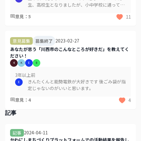
生、高校生となりましたが、小中学校に通ってい
る時には毎朝交差点で声をかけてくださり見守り
意見
：
5
11
をしていただきました。特に低学年の時には心配
をしていましたが、毎朝見守りをしていただいて
いたことで安心して登校させることができまし
た。暑い日も寒い日も雨の日も毎日毎日本当に感
2023-02-27
意見募集
募集終了
謝の気持ちでいっぱいです。今でも地域で見守っ
あなたが思う「川西市のこんなところが好きだ」を教えてく
ていただいた方々への感謝の気持ちを忘れず、過
ださい！
ごすよう話をしています。 息子達が生まれてか
4
K
E
8
らさまざまな方にお世話になってきましたが、朝
の見守りの方々には一番お世話になったと思って
3年以上
前
います。毎朝ありがとうございますという気持ち
きんたくんと能勢電鉄が大好きです 後ごみ袋が指
E
で仕事に向かっていました。。この場を借りて本
定じゃないのがいいと思います。
当にお世話になりました。そしてありがとうござ
いました。
意見
：
4
4
記事
2024-04-11
記事
かわにしまちづくりプラットフォームでの活動結果を報告し