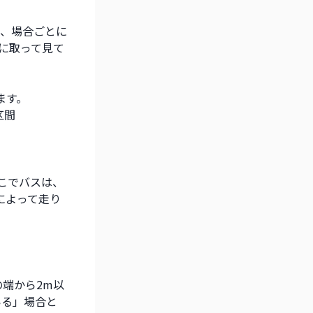
、場合ごとに
に取って見て
ます。
区間
こでバスは、
によって走り
の端から2m以
いる」場合と