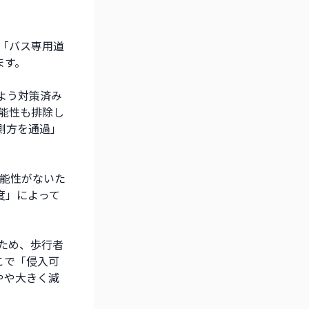
「バス専用道
ます。
よう対策済み
能性も排除し
側方を通過」
可能性がないた
度」によって
ため、歩行者
こで「侵入可
やや大きく減