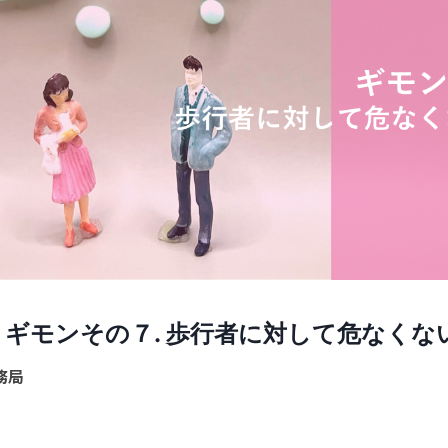
】ギモンその７. 歩行者に対して危なくな
務局