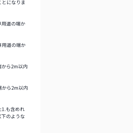
ことになりま
専用道の端か
専用道の端か
から2m以内
から2m以内
1.も含めれ
以下のような