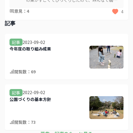
の巣がすごくてびっくりしたので、みんなで蜘蛛
の巣を掃除したらもうちょっと雰囲気が良くなり
意見
：
4
4
そうな気がしました💦
記事
2023-09-02
記事
今年度の取り組み成果
閲覧数：
69
2022-09-02
記事
公園づくりの基本方針
閲覧数：
73