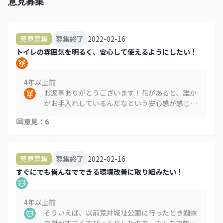
意見募集
2022-02-16
意見募集
募集終了
トイレの雰囲気を明るく、安心して使えるようにしたい！
4年以上
前
お返事ありがとうございます！花があると、誰か
がお手入れしているんだなという安心感が感じら
れる気がしました^_^ > 真鶴町まちづくり課で
意見
：
6
す。 良い提案ありがとうございます！ 確かに暗
い感じはしますよね。どんなことをしたら暗い感
じが少しでも良くなるか考えてみたいと思いま
す。
2022-02-16
意見募集
募集終了
すぐにでも皆んなでできる環境改善に取り組みたい！
4年以上
前
そういえば、以前荒井城址公園に行ったとき蜘蛛