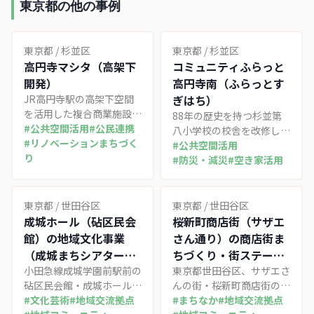
東京都の他の事例
東京都
/
杉並区
東京都
/
杉並区
高円寺マシタ（高架下
コミュニティふらっと
開発）
高円寺南（ふらっとす
JR高円寺駅の高架下空間
ぎはち）
を活用した複合商業施設。
88年の歴史を持つ杉並第
2023年開業後、段階的に
#
公共空間活用
#
公民連携
八小学校の校舎を改修し、
店舗を拡大し、地域住民参
#
リノベーションまちづく
図書館・コミュニティ施
#
公共空間活用
加型アートプロジェクトを
り
設・公園が一体となった多
#
防災・減災
#
空き家活用
通じて高円寺の文化発信拠
世代交流拠点として2025
点として機能している。
年4月にオープンした廃校
活用事例
東京都
/
世田谷区
東京都
/
世田谷区
成城ホール（砧区民会
桜新町商店街（サザエ
館）の地域文化事業
さん通り）の商店街ま
（成城まちシアター音
ちづくり・街ステーシ
楽祭・SEIJO JAZZ
小田急線成城学園前駅前の
ョン
東京都世田谷区、サザエさ
砧区民会館・成城ホール
んの街・桜新町商店街の取
NIGHT ほか）
で、指定管理者の世田谷サ
#
文化芸術
#
地域交流拠点
り組み。長谷川町子ゆかり
#
まちなか
#
地域交流拠点