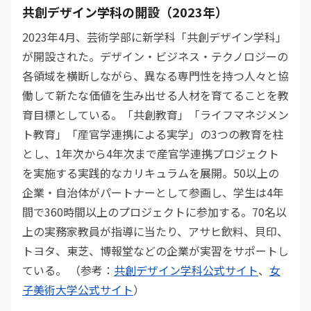
共創デザイン学科の開設（2023年）
2023年4月、芸術学部に新学科「共創デザイン学科」
が開設された。デザイン・ビジネス・テクノロジーの
各領域を横断しながら、異なる専門性を持つ人々と協
働して新たな価値を生み出せる人材を育てることを教
育目標としている。「共創教育」「ライフマネジメン
ト教育」「産官学連携による実学」の3つの教育を柱
とし、1年次から4年次まで産官学連携プロジェクト
を実施する実践的なカリキュラムを展開。50以上の
企業・自治体がパートナーとして参画し、学生は4年
間で360時間以上のプロジェクトに参加する。70名以
上の実務家教員が指導に当たり、アサヒ飲料、貝印、
トヨタ、東芝、博報堂などの企業が実習をサポートし
ている。 （参考：
共創デザイン学科公式サイト
、
女
子美術大学公式サイト
）