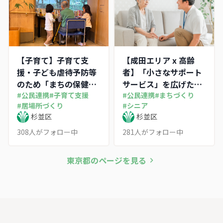
【子育て】子育て支
【成田エリア x 高齢
援・子ども虐待予防等
者】「小さなサポート
のため「まちの保健
サービス」を広げた
室」をつくる！
#
公民連携
#
子育て支援
い！
#
公民連携
#
まちづくり
#
居場所づくり
#
シニア
杉並区
杉並区
308
人がフォロー中
281
人がフォロー中
東京都
のページを見る