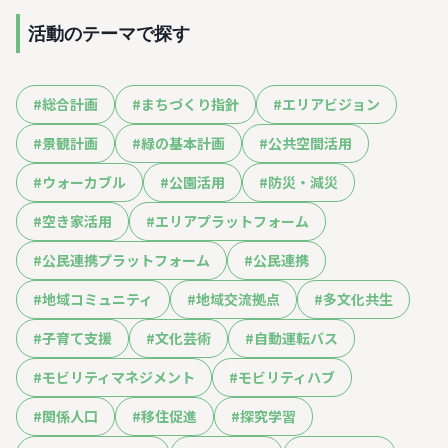
活動のテーマで探す
#
総合計画
#
まちづくり指針
#
エリアビジョン
#
景観計画
#
緑の基本計画
#
公共空間活用
#
ウォーカブル
#
公園活用
#
防災・減災
#
空き家活用
#
エリアプラットフォーム
#
公民連携プラットフォーム
#
公民連携
#
地域コミュニティ
#
地域交流拠点
#
多文化共生
#
子育て支援
#
文化芸術
#
自動運転バス
#
モビリティマネジメント
#
モビリティハブ
#
関係人口
#
移住促進
#
探究学習