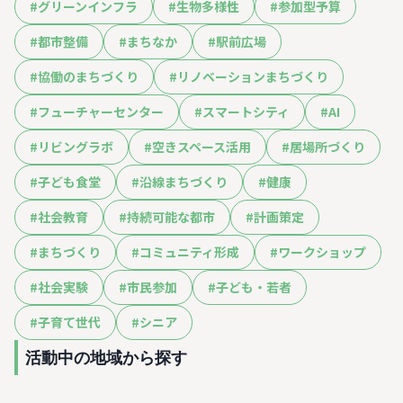
#
グリーンインフラ
#
生物多様性
#
参加型予算
#
都市整備
#
まちなか
#
駅前広場
#
協働のまちづくり
#
リノベーションまちづくり
#
フューチャーセンター
#
スマートシティ
#
AI
#
リビングラボ
#
空きスペース活用
#
居場所づくり
#
子ども食堂
#
沿線まちづくり
#
健康
#
社会教育
#
持続可能な都市
#
計画策定
#
まちづくり
#
コミュニティ形成
#
ワークショップ
#
社会実験
#
市民参加
#
子ども・若者
#
子育て世代
#
シニア
活動中の地域から探す