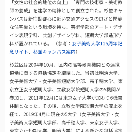
「女性の社会的地位の向上」「専門の技術家・美術教
師の養成」を建学の精神として創立された。杉並キャ
ンパスは新宿副都心に近い交通アクセスの良さと閑静
な住宅街という環境を持ち、芸術学部のアート・デザ
イン表現学科、共創デザイン学科、短期大学部造形学
科が置かれている。 （参考：
女子美術大学125周年記
念サイト
、
杉並キャンパス案内
）
杉並区は2004年10月、区内の高等教育機関との連携
協働に関する包括協定を締結した。当初は明治大学、
女子美術大学・女子美術短期大学部、高千穂大学、東
京立正女子短期大学、立教女学院短期大学の5機関が
参加し、2011年12月には東京女子大学が加わり6機関
体制となった。その後、立教女学院短期大学の廃止を
経て、2019年4月に現在の5大学（女子美術大学・女
子美術大学短期大学部、高千穂大学、東京女子大学、
東京立正短期大学、明治大学）による新たな包括協定