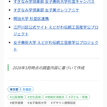
すぎなみ学倶楽部 女子美術大学杉並キャンパス
すぎなみ学倶楽部 女子美ガレリアニケ
明治大学 杉並区連携
江戸川区公式サイト えどがわ伝統工芸産学公プロ
ジェクト
女子美術大学 えどがわ伝統工芸産学公プロジェク
ト
2026年3月時点の調査内容に基づいて作成
東京都
杉並区
#
公民連携
#
文化芸術
#
地域交流拠点
#
子ども・若者
#
産学連携
#
女子美術大学
#
デザイン連携協定