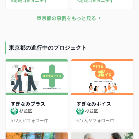
ービス公社が展開する自主
#
地域コミュニティ
のキャラクターでブランデ
#
地域コミュニティ
文化事業。ジャズや映画音
ィングし、青森から誘致し
楽ドキュメンタリー、防災
たねぶた祭でにぎわいを育
東京都
の事例をもっと見る
を絡めた音楽劇まで、貸館
てつつ、東京都の伴走支援
にとどまらずジャンル横断
で案内・休憩・防災機能を
のプログラムで区民会館を
備えた拠点「街ステーショ
多世代の文化交流拠点へと
ン」を整備。イベントのに
育てる、映画のまち成城・
ぎわいから地域のハブへ軸
東京都の進行中のプロジェクト
砧ならではの取り組みを読
足を広げる商店街まちづく
み解く。
りの事例。
すぎなみプラス
すぎなみボイス
杉並区
杉並区
572
人がフォロー中
677
人がフォロー中