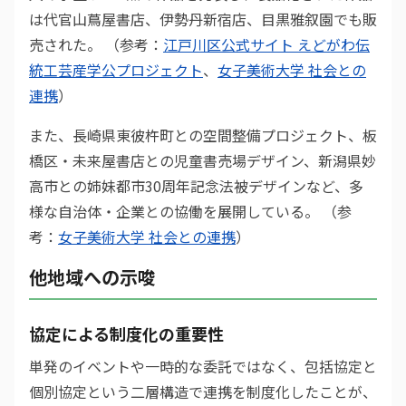
は代官山蔦屋書店、伊勢丹新宿店、目黒雅叙園でも販
売された。 （参考：
江戸川区公式サイト えどがわ伝
統工芸産学公プロジェクト
、
女子美術大学 社会との
連携
）
また、長崎県東彼杵町との空間整備プロジェクト、板
橋区・未来屋書店との児童書売場デザイン、新潟県妙
高市との姉妹都市30周年記念法被デザインなど、多
様な自治体・企業との協働を展開している。 （参
考：
女子美術大学 社会との連携
）
他地域への示唆
協定による制度化の重要性
単発のイベントや一時的な委託ではなく、包括協定と
個別協定という二層構造で連携を制度化したことが、