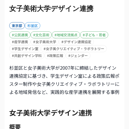
女子美術大学デザイン連携
東京都
杉並区
#
公民連携
#
文化芸術
#
地域交流拠点
#
子ども・若者
#
産学連携
#
女子美術大学
#
デザイン連携協定
#
学生デザイン室
#
女子美クリエイティブ・ラボラトリー
#
共創デザイン学科
#
政策広報
#
ジェンダー
杉並区と女子美術大学が2007年に締結したデザイン
連携協定に基づき、学生デザイン室による政策広報ポ
スター制作や女子美クリエイティブ・ラボラトリーに
よる地域発信など、実践的な産学連携を展開する事例
女子美術大学デザイン連携
概要