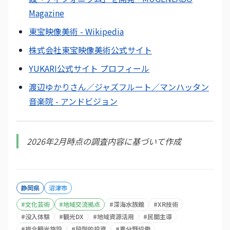
Magazine
東宝映像美術 - Wikipedia
株式会社東宝映像美術公式サイト
YUKARI公式サイト プロフィール
渡辺ゆかりさん／ジャズフルート／マンハッタン
音楽院 - アンドビジョン
2026年2月時点の調査内容に基づいて作成
静岡県
沼津市
#
文化芸術
#
地域交流拠点
#
深海水族館
#
XR技術
#
没入体験
#
観光DX
#
地域資源活用
#
民間主導
#
複合観光施設
#
段階的投資
#
異分野協働