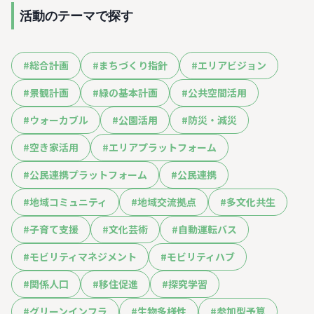
活動のテーマで探す
#
総合計画
#
まちづくり指針
#
エリアビジョン
#
景観計画
#
緑の基本計画
#
公共空間活用
#
ウォーカブル
#
公園活用
#
防災・減災
#
空き家活用
#
エリアプラットフォーム
#
公民連携プラットフォーム
#
公民連携
#
地域コミュニティ
#
地域交流拠点
#
多文化共生
#
子育て支援
#
文化芸術
#
自動運転バス
#
モビリティマネジメント
#
モビリティハブ
#
関係人口
#
移住促進
#
探究学習
#
グリーンインフラ
#
生物多様性
#
参加型予算