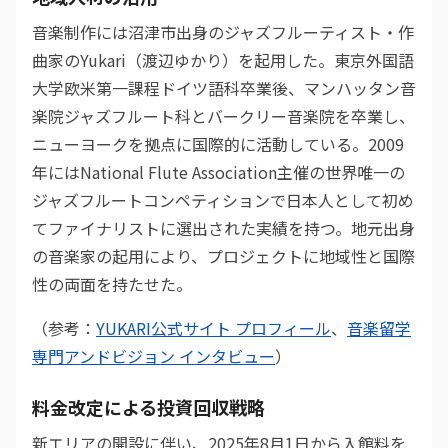
音楽制作には沼津市出身のジャズフルーティスト・作
曲家のYukari（渡辺ゆかり）を起用した。東京外国語
大学欧米第一課程ドイツ語科卒業後、マンハッタン音
楽院ジャズフルート科とバークリー音楽院を卒業し、
ニューヨークを拠点に国際的に活動している。2009
年にはNational Flute Association主催の世界唯一の
ジャズフルートコンペティションで日本人として初め
てファイナリストに選出された実績を持つ。地元出身
の音楽家の起用により、プロジェクトに地域性と国際
性の両面を持たせた。
（参考：
YUKARI公式サイト プロフィール
、
音楽留学
専門アンドビジョン インタビュー
）
料金改定による投資回収戦略
新エリアの開設に伴い、2025年8月1日から入館料を