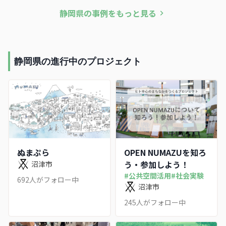
予定。
設が融合した新たな交流拠
静岡県
の事例をもっと見る
点を整備する。
静岡県の進行中のプロジェクト
ぬまぷら
OPEN NUMAZUを知ろ
う・参加しよう！
沼津市
#
公共空間活用
#
社会実験
692
人がフォロー中
沼津市
245
人がフォロー中