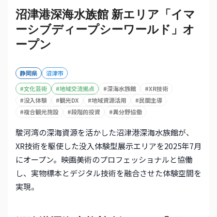
沼津港深海水族館 新エリア「イマ
ーシブディープシーワールド」オ
ープン
静岡県
沼津市
#
文化芸術
#
地域交流拠点
#
深海水族館
#
XR技術
#
没入体験
#
観光DX
#
地域資源活用
#
民間主導
#
複合観光施設
#
段階的投資
#
異分野協働
駿河湾の深海資源を活かした沼津港深海水族館が、
XR技術を駆使した没入体験型展示エリアを2025年7月
にオープン。映画美術のプロフェッショナルと協働
し、実物標本とデジタル技術を融合させた体験空間を
実現。