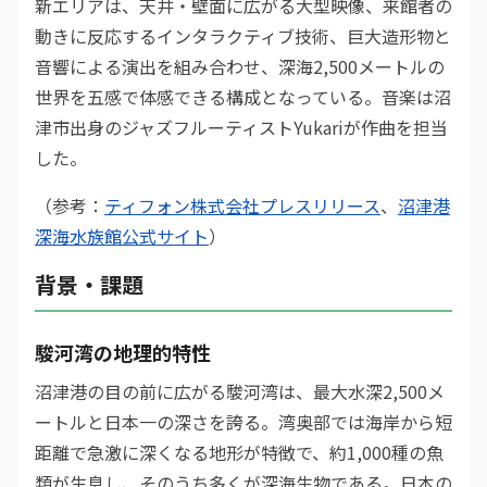
新エリアは、天井・壁面に広がる大型映像、来館者の
動きに反応するインタラクティブ技術、巨大造形物と
音響による演出を組み合わせ、深海2,500メートルの
世界を五感で体感できる構成となっている。音楽は沼
津市出身のジャズフルーティストYukariが作曲を担当
した。
（参考：
ティフォン株式会社プレスリリース
、
沼津港
深海水族館公式サイト
）
背景・課題
駿河湾の地理的特性
沼津港の目の前に広がる駿河湾は、最大水深2,500メ
ートルと日本一の深さを誇る。湾奥部では海岸から短
距離で急激に深くなる地形が特徴で、約1,000種の魚
類が生息し、そのうち多くが深海生物である。日本の