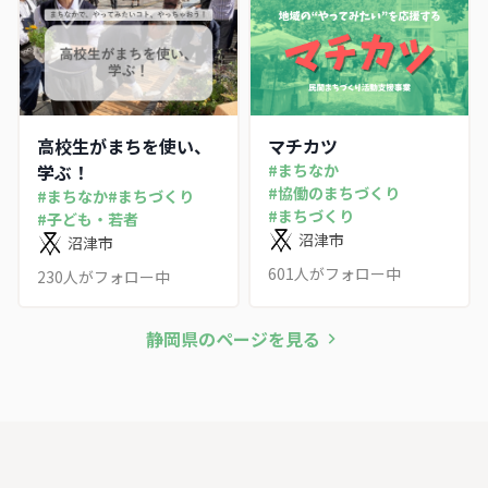
高校生がまちを使い、
マチカツ
学ぶ！
#
まちなか
#
協働のまちづくり
#
まちなか
#
まちづくり
#
まちづくり
#
子ども・若者
沼津市
沼津市
601
人がフォロー中
230
人がフォロー中
静岡県
のページを見る