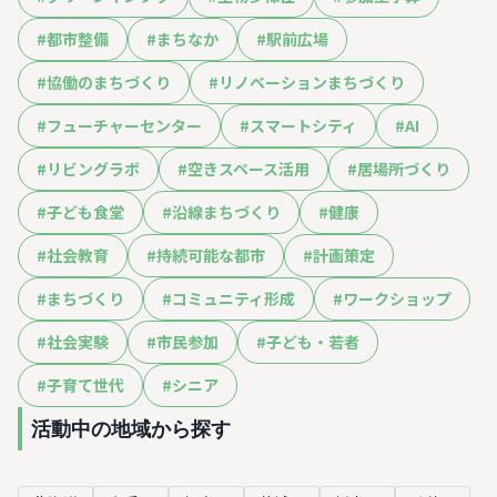
#
都市整備
#
まちなか
#
駅前広場
#
協働のまちづくり
#
リノベーションまちづくり
#
フューチャーセンター
#
スマートシティ
#
AI
#
リビングラボ
#
空きスペース活用
#
居場所づくり
#
子ども食堂
#
沿線まちづくり
#
健康
#
社会教育
#
持続可能な都市
#
計画策定
#
まちづくり
#
コミュニティ形成
#
ワークショップ
#
社会実験
#
市民参加
#
子ども・若者
#
子育て世代
#
シニア
活動中の地域から探す