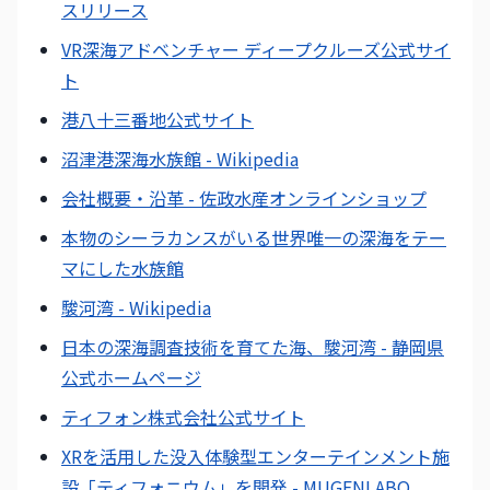
スリリース
VR深海アドベンチャー ディープクルーズ公式サイ
ト
港八十三番地公式サイト
沼津港深海水族館 - Wikipedia
会社概要・沿革 - 佐政水産オンラインショップ
本物のシーラカンスがいる世界唯一の深海をテー
マにした水族館
駿河湾 - Wikipedia
日本の深海調査技術を育てた海、駿河湾 - 静岡県
公式ホームページ
ティフォン株式会社公式サイト
XRを活用した没入体験型エンターテインメント施
設「ティフォニウム」を開発 - MUGENLABO