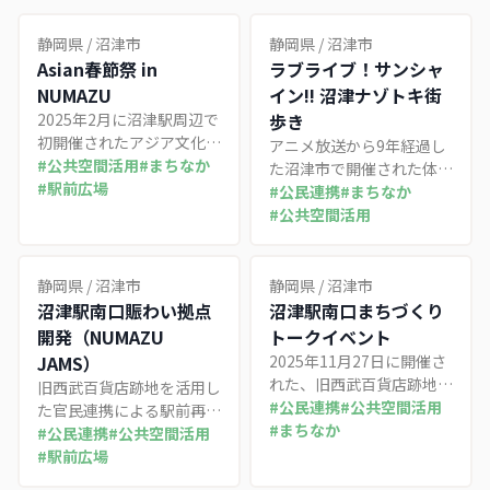
静岡県
/
沼津市
静岡県
/
沼津市
Asian春節祭 in
ラブライブ！サンシャ
NUMAZU
イン!! 沼津ナゾトキ街
2025年2月に沼津駅周辺で
歩き
初開催されたアジア文化
アニメ放送から9年経過し
祭。OPEN NUMAZUと連
#
公共空間活用
#
まちなか
た沼津市で開催された体験
動し、中国雑技団や獅子舞
#
駅前広場
型謎解きイベント。地元IT
#
公民連携
#
まちなか
で多文化共生と商店街活性
企業のアプリ技術と謎解き
#
公共空間活用
化を実現した社会実験事例
大手の企画力、JR東海と
の広域連携により、聖地巡
礼を持続可能な観光モデル
静岡県
/
沼津市
静岡県
/
沼津市
へと発展させた事例
沼津駅南口賑わい拠点
沼津駅南口まちづくり
開発（NUMAZU
トークイベント
JAMS）
2025年11月27日に開催さ
れた、旧西武百貨店跡地の
旧西武百貨店跡地を活用し
新拠点「NUMAZU JAMS」
#
公民連携
#
公共空間活用
た官民連携による駅前再生
の名称発表と官民5者によ
#
まちなか
プロジェクト。社会実験
#
公民連携
#
公共空間活用
るまちづくりビジョン共有
OPEN NUMAZUの知見を
#
駅前広場
イベント。2026年秋開業
活かし、公共空間と商業施