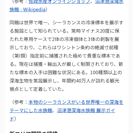
（参考：
佐政水産オンラインショップ
、
沼津港深海水
族館 - Wikipedia
）
同館は世界で唯一、シーラカンスの冷凍標本を展示す
る施設として知られている。常時マイナス20度に保
たれた専用ケースで2体の冷凍個体と3体の剥製を展
示しており、これらはワシントン条約の絶滅寸前種
（第I類）指定前に捕獲された極めて貴重な標本であ
る。現在は捕獲・輸出入が厳しく制限されており、新
たな標本の入手は困難な状況にある。100種類以上の
深海生物を常設展示し、年間約40万人が訪れる観光
拠点として定着していた。
（参考：
本物のシーラカンスがいる世界唯一の深海を
テーマにした水族館
、
沼津港深海水族館 展示ガイ
ド
）