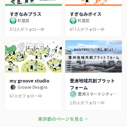
すぎなみプラス
すぎなみボイス
杉並区
杉並区
572
人がフォロー中
677
人がフォロー中
my groove studio
豊洲地域共創プラット
フォーム
Groove Designs
豊洲スマートシティ推
67
人がフォロー中
進協議会
135
人がフォロー中
東京都
のページを見る