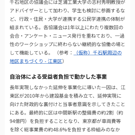
千石地区の協議会には芝浦工業大学の志村秀明教授が
アドバイザーとして加わり、学生も検討に参画するな
ど、行政・住民・大学が連携する公民学連携の体制が
組まれている。各協議会は1年以上にわたり複数回の
会合・アンケート・ニュース発行を重ねており、一過
性のワークショップに終わらない継続的な協働の場と
して機能している。 （参考：
（仮称）千石駅周辺の
地区まちづくり - 江東区
）
自治体による受益者負担で動かした事業
長年実現しなかった延伸を事業化に導いた一因は、江
東区が2010年から建設基金を積み立て、延伸実現に
向けた財政的な裏付けと当事者意識を示してきたこと
にある。最終的に区は中間新駅の整備費の約2割（約
94億円）を負担することとなり、東京都が車両費等
を除く総事業費の約48.6%を負担する枠組みのなか