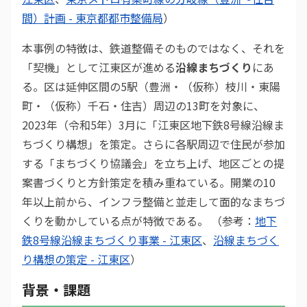
間）計画 - 東京都都市整備局
）
本事例の特徴は、鉄道整備そのものではなく、それを
「契機」として江東区が進める
沿線まちづくり
にあ
る。区は延伸区間の5駅（豊洲・（仮称）枝川・東陽
町・（仮称）千石・住吉）周辺の13町を対象に、
2023年（令和5年）3月に「江東区地下鉄8号線沿線ま
ちづくり構想」を策定。さらに各駅周辺で住民が参加
する「まちづくり協議会」を立ち上げ、地区ごとの提
案書づくりと方針策定を積み重ねている。開業の10
年以上前から、インフラ整備と並走して面的なまちづ
くりを動かしている点が特徴である。 （参考：
地下
鉄8号線沿線まちづくり事業 - 江東区
、
沿線まちづく
り構想の策定 - 江東区
）
背景・課題