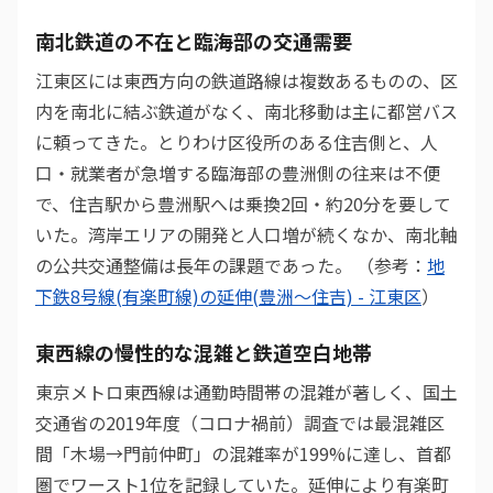
南北鉄道の不在と臨海部の交通需要
江東区には東西方向の鉄道路線は複数あるものの、区
内を南北に結ぶ鉄道がなく、南北移動は主に都営バス
に頼ってきた。とりわけ区役所のある住吉側と、人
口・就業者が急増する臨海部の豊洲側の往来は不便
で、住吉駅から豊洲駅へは乗換2回・約20分を要して
いた。湾岸エリアの開発と人口増が続くなか、南北軸
の公共交通整備は長年の課題であった。 （参考：
地
下鉄8号線(有楽町線)の延伸(豊洲～住吉) - 江東区
）
東西線の慢性的な混雑と鉄道空白地帯
東京メトロ東西線は通勤時間帯の混雑が著しく、国土
交通省の2019年度（コロナ禍前）調査では最混雑区
間「木場→門前仲町」の混雑率が199%に達し、首都
圏でワースト1位を記録していた。延伸により有楽町