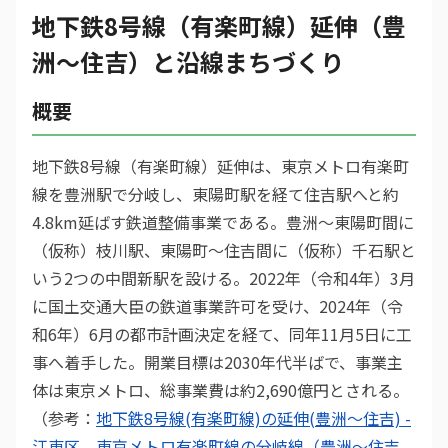
地下鉄8号線（有楽町線）延伸（豊
洲〜住吉）と沿線まちづくり
概要
地下鉄8号線（有楽町線）延伸は、東京メトロ有楽町
線を豊洲駅で分岐し、東陽町駅を経て住吉駅へと約
4.8km延ばす鉄道整備事業である。豊洲〜東陽町間に
（仮称）枝川駅、東陽町〜住吉間に（仮称）千石駅と
いう2つの中間新駅を設ける。2022年（令和4年）3月
に国土交通大臣の鉄道事業許可を受け、2024年（令
和6年）6月の都市計画決定を経て、同年11月5日に工
事へ着手した。開業目標は2030年代半ばで、事業主
体は東京メトロ、総事業費は約2,690億円とされる。
（参考：
地下鉄8号線(有楽町線)の延伸(豊洲～住吉) -
江東区
、
東京メトロ有楽町線の分岐線（豊洲～住吉