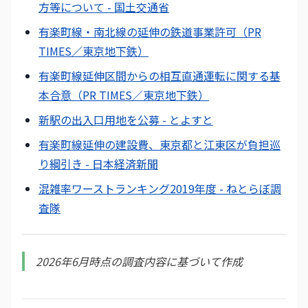
方等について - 国土交通省
有楽町線・南北線の延伸の鉄道事業許可（PR
TIMES／東京地下鉄）
有楽町線延伸区間からの相互直通運転に関する基
本合意（PR TIMES／東京地下鉄）
新駅の出入口用地を公募 - とよすと
有楽町線延伸の建設費、東京都と江東区が負担巡
り綱引き - 日本経済新聞
混雑率ワーストランキング2019年度 - ねとらぼ調
査隊
2026年6月時点の調査内容に基づいて作成