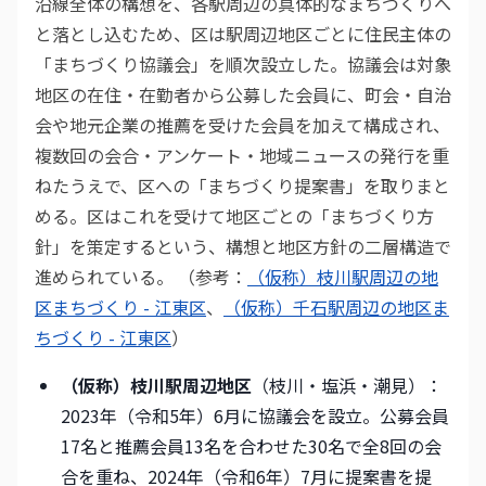
沿線全体の構想を、各駅周辺の具体的なまちづくりへ
と落とし込むため、区は駅周辺地区ごとに住民主体の
「まちづくり協議会」を順次設立した。協議会は対象
地区の在住・在勤者から公募した会員に、町会・自治
会や地元企業の推薦を受けた会員を加えて構成され、
複数回の会合・アンケート・地域ニュースの発行を重
ねたうえで、区への「まちづくり提案書」を取りまと
める。区はこれを受けて地区ごとの「まちづくり方
針」を策定するという、構想と地区方針の二層構造で
進められている。 （参考：
（仮称）枝川駅周辺の地
区まちづくり - 江東区
、
（仮称）千石駅周辺の地区ま
ちづくり - 江東区
）
（仮称）枝川駅周辺地区
（枝川・塩浜・潮見）：
2023年（令和5年）6月に協議会を設立。公募会員
17名と推薦会員13名を合わせた30名で全8回の会
合を重ね、2024年（令和6年）7月に提案書を提