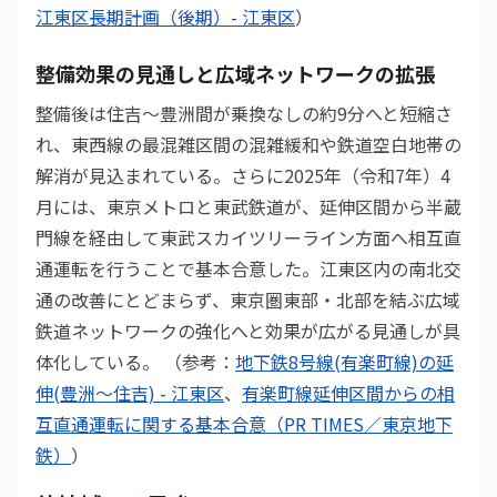
江東区長期計画（後期）- 江東区
）
整備効果の見通しと広域ネットワークの拡張
整備後は住吉〜豊洲間が乗換なしの約9分へと短縮さ
れ、東西線の最混雑区間の混雑緩和や鉄道空白地帯の
解消が見込まれている。さらに2025年（令和7年）4
月には、東京メトロと東武鉄道が、延伸区間から半蔵
門線を経由して東武スカイツリーライン方面へ相互直
通運転を行うことで基本合意した。江東区内の南北交
通の改善にとどまらず、東京圏東部・北部を結ぶ広域
鉄道ネットワークの強化へと効果が広がる見通しが具
体化している。 （参考：
地下鉄8号線(有楽町線)の延
伸(豊洲～住吉) - 江東区
、
有楽町線延伸区間からの相
互直通運転に関する基本合意（PR TIMES／東京地下
鉄）
）