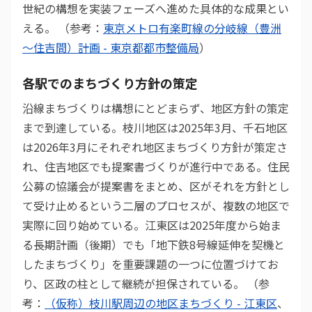
世紀の構想を実装フェーズへ進めた具体的な成果とい
える。 （参考：
東京メトロ有楽町線の分岐線（豊洲
～住吉間）計画 - 東京都都市整備局
）
各駅でのまちづくり方針の策定
沿線まちづくりは構想にとどまらず、地区方針の策定
まで到達している。枝川地区は2025年3月、千石地区
は2026年3月にそれぞれ地区まちづくり方針が策定さ
れ、住吉地区でも提案書づくりが進行中である。住民
公募の協議会が提案書をまとめ、区がそれを方針とし
て受け止めるという二層のプロセスが、複数の地区で
実際に回り始めている。江東区は2025年度から始ま
る長期計画（後期）でも「地下鉄8号線延伸を契機と
したまちづくり」を重要課題の一つに位置づけてお
り、区政の柱として継続が担保されている。 （参
考：
（仮称）枝川駅周辺の地区まちづくり - 江東区
、