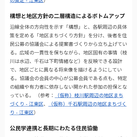
の策定 - 江東区
）
構想と地区方針の二層構造によるボトムアップ
沿線全体の方向性を示す「構想」と、各駅周辺の具体
策を定める「地区まちづくり方針」を分け、後者を住
民公募の協議会による提案書づくりから立ち上げてい
る。広域の一貫性を保ちながら、地区固有の事情（枝
川は水辺、千石は下町情緒など）を反映できる設計
で、地区ごとに異なる将来像を描けるようにしてい
る。協議会の会員の中心が公募会員である点も、特定
の組織や有力者に依存しない開かれた参加の担保とな
っている。 （参考：
（仮称）枝川駅周辺の地区まち
づくり - 江東区
、
（仮称）千石駅周辺の地区まちづく
り - 江東区
）
公民学連携と長期にわたる住民協働