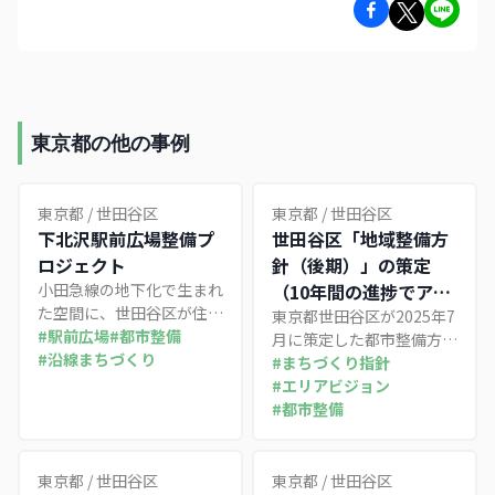
東京都の他の事例
東京都
/
世田谷区
東京都
/
世田谷区
下北沢駅前広場整備プ
世田谷区「地域整備方
ロジェクト
針（後期）」の策定
小田急線の地下化で生まれ
（10年間の進捗でアク
た空間に、世田谷区が住民
ションエリアを棚卸し
東京都世田谷区が2025年7
参加で整備を進める下北沢
#
駅前広場
#
都市整備
月に策定した都市整備方針
する都市計画マスター
の新たな玄関口。半世紀以
#
沿線まちづくり
第二部「地域整備方針（後
#
まちづくり指針
プランの中間見直し）
上争われた道路計画を背景
期）」を砧地域・成城を軸
#
エリアビジョン
に、駅前広場が2025年度
に整理する。20年計画を
#
都市整備
末に物理的に概成する一
全面改定せず、優先街づく
方、アクセス道路の未完か
り地区（アクションエリ
ら「暫定利用」で始まる都
ア）を10年の進捗で移
東京都
/
世田谷区
東京都
/
世田谷区