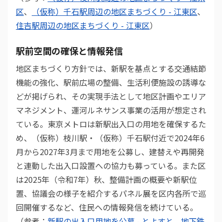
区
、
（仮称）千石駅周辺の地区まちづくり - 江東区
、
住吉駅周辺の地区まちづくり - 江東区
）
駅前空間の確保と情報発信
地区まちづくり方針では、新駅を基点とする交通結節
機能の強化、駅前広場の整備、生活利便施設の誘導な
どが掲げられ、その実現手法として地区計画やエリア
マネジメント、運河ルネサンス事業の活用が想定され
ている。東京メトロは新駅出入口の用地を確保するた
め、（仮称）枝川駅・（仮称）千石駅付近で2024年6
月から2027年3月まで用地を公募し、建替えや再開発
と連動した出入口設置への協力も募っている。また区
は2025年（令和7年）秋、整備計画の概要や新駅位
置、協議会の様子を紹介するパネル展を区内各所で巡
回開催するなど、住民への情報発信を続けている。
（参考：
新駅の出入口用地を公募 - とよすと
、
地下鉄