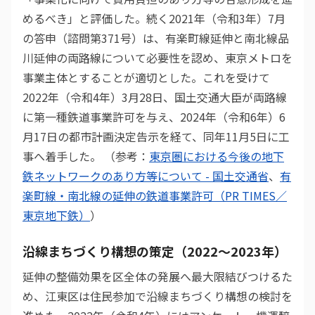
めるべき」と評価した。続く2021年（令和3年）7月
の答申（諮問第371号）は、有楽町線延伸と南北線品
川延伸の両路線について必要性を認め、東京メトロを
事業主体とすることが適切とした。これを受けて
2022年（令和4年）3月28日、国土交通大臣が両路線
に第一種鉄道事業許可を与え、2024年（令和6年）6
月17日の都市計画決定告示を経て、同年11月5日に工
事へ着手した。 （参考：
東京圏における今後の地下
鉄ネットワークのあり方等について - 国土交通省
、
有
楽町線・南北線の延伸の鉄道事業許可（PR TIMES／
東京地下鉄）
）
沿線まちづくり構想の策定（2022〜2023年）
延伸の整備効果を区全体の発展へ最大限結びつけるた
め、江東区は住民参加で沿線まちづくり構想の検討を