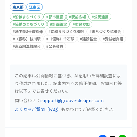
東京都
江東区
#
沿線まちづくり
#
都市整備
#
駅前広場
#
公民連携
#
協働のまちづくり
#
計画策定
#
市民参加
#
地下鉄8号線延伸
#
沿線まちづくり構想
#
まちづくり協議会
#
（仮称）枝川駅
#
（仮称）千石駅
#
建設基金
#
受益者負担
#
東西線混雑緩和
#
公募会員
この記事は公開情報に基づき、AIを用いた詳細調査によ
り作成されました。記事内容への修正依頼、お問合せ等
は以下までお寄せください。
問い合わせ：
support@groove-designs.com
よくあるご質問（FAQ）
もあわせてご確認ください。