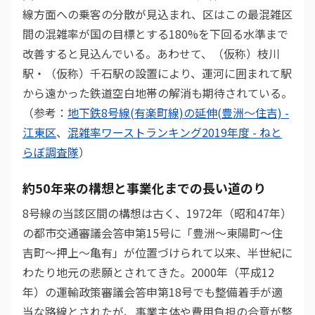
線方面への乗客の分散が見込まれ、区はこの最混雑区
間の混雑率が国の目標とする180%を下回る水準まで
改善すると見込んでいる。あわせて、（仮称）枝川
駅・（仮称）千石駅の設置により、運河に囲まれて駅
から遠かった鉄道空白地帯の解消も期待されている。
（参考：
地下鉄8号線(有楽町線)の延伸(豊洲～住吉) -
江東区
、
混雑率ワーストランキング2019年度 - ねと
らぼ調査隊
）
約50年来の構想と事業化までの長い道のり
8号線の当該区間の構想は古く、1972年（昭和47年）
の都市交通審議会答申第15号に「豊洲〜東陽町〜住
吉町〜押上〜亀有」が位置づけられて以来、半世紀に
わたり地元の悲願とされてきた。2000年（平成12
年）の運輸政策審議会答申第18号でも整備着手が適
当な路線とされたが、事業主体や費用負担の合意が整