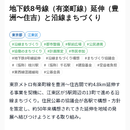
地下鉄8号線（有楽町線）延伸（豊
洲〜住吉）と沿線まちづくり
東京都
江東区
#
沿線まちづくり
#
都市整備
#
駅前広場
#
公民連携
#
協働のまちづくり
#
計画策定
#
市民参加
#
地下鉄8号線延伸
#
沿線まちづくり構想
#
まちづくり協議会
#
（仮称）枝川駅
#
（仮称）千石駅
#
建設基金
#
受益者負担
#
東西線混雑緩和
#
公募会員
東京メトロ有楽町線を豊洲〜住吉間で約4.8km延伸す
る事業を契機に、江東区が5駅周辺の13町で進める沿
線まちづくり。住民公募の協議会が各駅で構想・方針
を策定し、約50年来構想されてきた延伸を地域の発
展へ結びつけようとする取り組み。