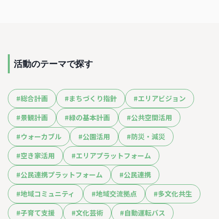
活動のテーマで探す
#
総合計画
#
まちづくり指針
#
エリアビジョン
#
景観計画
#
緑の基本計画
#
公共空間活用
#
ウォーカブル
#
公園活用
#
防災・減災
#
空き家活用
#
エリアプラットフォーム
#
公民連携プラットフォーム
#
公民連携
#
地域コミュニティ
#
地域交流拠点
#
多文化共生
#
子育て支援
#
文化芸術
#
自動運転バス