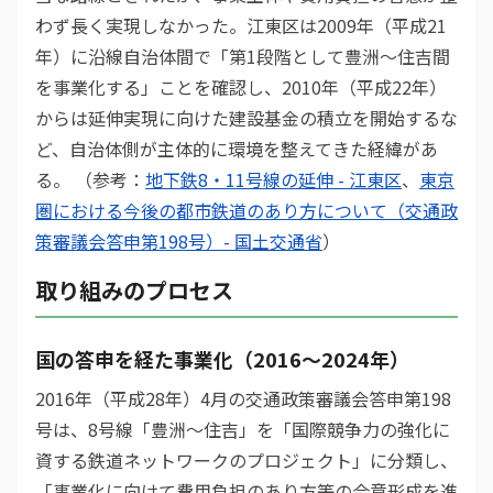
わず長く実現しなかった。江東区は2009年（平成21
年）に沿線自治体間で「第1段階として豊洲〜住吉間
を事業化する」ことを確認し、2010年（平成22年）
からは延伸実現に向けた建設基金の積立を開始するな
ど、自治体側が主体的に環境を整えてきた経緯があ
る。 （参考：
地下鉄8・11号線の延伸 - 江東区
、
東京
圏における今後の都市鉄道のあり方について（交通政
策審議会答申第198号）- 国土交通省
）
取り組みのプロセス
国の答申を経た事業化（2016〜2024年）
2016年（平成28年）4月の交通政策審議会答申第198
号は、8号線「豊洲〜住吉」を「国際競争力の強化に
資する鉄道ネットワークのプロジェクト」に分類し、
「事業化に向けて費用負担のあり方等の合意形成を進