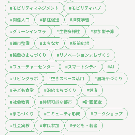
#
モビリティマネジメント
#
モビリティハブ
#
関係人口
#
移住促進
#
探究学習
#
グリーンインフラ
#
生物多様性
#
参加型予算
#
都市整備
#
まちなか
#
駅前広場
#
協働のまちづくり
#
リノベーションまちづくり
#
フューチャーセンター
#
スマートシティ
#
AI
#
リビングラボ
#
空きスペース活用
#
居場所づくり
#
子ども食堂
#
沿線まちづくり
#
健康
#
社会教育
#
持続可能な都市
#
計画策定
#
まちづくり
#
コミュニティ形成
#
ワークショップ
#
社会実験
#
市民参加
#
子ども・若者