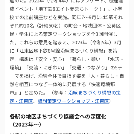
進めた。2022年（令和4年）にはアンケート、機運醸
成イベント「地下鉄8エイト夢まちトーク！」、小学
校での出前講座などを実施。同年7〜9月には5駅それ
ぞれ約10名（計約50名）の町会・地域団体・公募区
民・学生による策定ワークショップを全3回開催し
た。これらの意見を踏まえ、2023年（令和5年）3月
に「江東区地下鉄8号線沿線まちづくり構想」を策
定。構想は「安全・安心」「暮らし・憩い」「水辺・
環境」「交流・にぎわい」「交通・つながり」の5テ
ーマを掲げ、沿線全体で目指す姿を「人・暮らし・自
然を相互につなぎ一体的に発展する『快適環境都
市』」と定めた。 （参考：
沿線まちづくり構想の策
定 - 江東区
、
構想策定ワークショップ - 江東区
）
各駅の地区まちづくり協議会への深度化
（2023年〜）