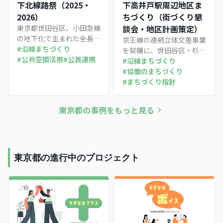
市基盤整備の到達点と課題
行・新規・継続に再分類
下北線路祭（2025・
下高井戸駅周辺地区ま
を追う。
し、官民連携やエリアマネ
2026）
ちづくり（街づくり懇
ジメントまで取り込んだ、
東京都世田谷区、小田急線
談会・地区計画策定）
マスタープラン中間見直し
の地下化で生まれた全長約
京王線の連続立体交差事業
の手法に着目する。
1.7kmの線路跡地「下北線
#
沿線まちづくり
を契機に、世田谷区・杉並
路街」を舞台に、東北沢・
#
公共空間活用
#
公民連携
区の区境にまたがる下高井
#
沿線まちづくり
下北沢・世田谷代田の3駅
戸駅周辺で進む住民主導の
#
協働のまちづくり
を回遊する下北線路祭。小
まちづくり。住民協議会が
#
まちづくり指針
田急の「支援型開発」の思
まとめた将来像「しもたか
想を映し、事業者による開
ブック」を起点に、街づく
東京都
の事例をもっと見る
業記念イベントから、商店
り懇談会での合意形成を経
街・住民が主体的に企画す
て、2026年6月に法的拘束
る地域主体の祭りへと数年
力を持つ地区計画へと結実
で移行した過程と、その再
させた二段階のプロセスを
現可能性を整理する。
紹介する。
東京都の進行中のプロジェクト