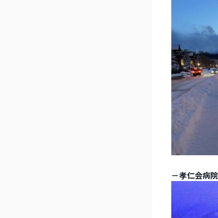
－孝仁会病院