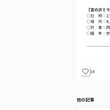
【宮の沢ミラ
○日　時：2/24
○場　所：札
○対　象：西
○備　考：参
----------------
16
他の記事