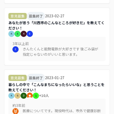
をしていただきました。特に低学年の時には心配
をしていましたが、毎朝見守りをしていただいて
いたことで安心して登校させることができまし
2023-02-27
意見募集
募集終了
た。暑い日も寒い日も雨の日も毎日毎日本当に感
あなたが思う「川西市のこんなところが好きだ」を教えてく
謝の気持ちでいっぱいです。今でも地域で見守っ
ださい！
ていただいた方々への感謝の気持ちを忘れず、過
K
8
4
E
ごすよう話をしています。 息子達が生まれてか
らさまざまな方にお世話になってきましたが、朝
3年以上
前
の見守りの方々には一番お世話になったと思って
きんたくんと能勢電鉄が大好きです 後ごみ袋が
E
います。毎朝ありがとうございますという気持ち
指定じゃないのがいいと思います。
で仕事に向かっていました。。この場を借りて本
当にお世話になりました。そしてありがとうござ
いました。
2023-01-27
意見募集
募集終了
暮らしの中で「こんなまちになったらいいな」と思うことを
教えてください！
+
10
人
K
6
D
Q
約3年
前
医療についてです。現役時代は、市外で健康診断