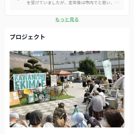
を受けていましたが、定年後は市内でと思い、共
立病院に申し込みました。昨年です。来年から第
二共立病院で受け付けるとの説明で、昨年は市外
もっと見る
で受けました。今年は予約し、先日第二共立病院
で受けました。市外では、検査を外部に出してお
り、結果の通知が半月後くらいに届いていました
プロジェクト
が、今回は院内で検査をしているため、小一時間
ほど待って、直接診断の結果を聞くことができま
した。非常に良かったと思っています。ただ、胃
カメラ検査は火曜日しか実施していないとのこと
で、施設は新しいのにもったいない状況です。広
報でも周知し、申し込みが増えれば改善されるの
ではと期待しています。 また、以前保健センター
で大腸検査を受けたことがありますが、総合医療
センターが実働した現在、保健センターの機能を
総合医療センターや第二共立病院に移すことが望
ましいと思いますが、そのような計画はあるので
しょうか。広報には、総合医療センターや第二共
立病院の健診センターの情報がありません。知ら
ないまま、勤め人が市外で健診を受けていること
もあると思いますので、地元で受診できるように