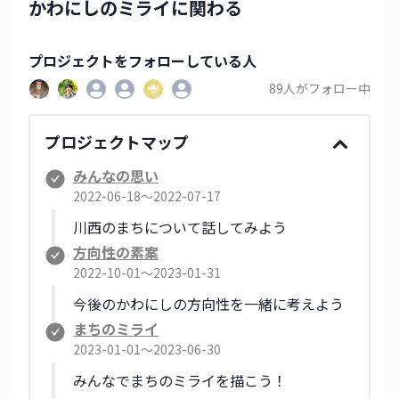
すれば、多少なりとも経済効果はあるのではない
かわにしのミライに関わる
でしょうか。そして、幸い健診結果に問題はなか
ったのですが、もし再診が必要になったなら、総
合医療センターへ紹介してもらえるような体制が
プロジェクト
をフォローしている人
取れるなら、市民としては非常に安心感がありま
89
人がフォロー中
すし、そのようにならないのなら宝の持ち腐れと
思います。地元の医療機関を利用することも、地
域の活性化に繋がるのではないかと思います。
プロジェクトマップ
みんなの思い
2022-06-18〜2022-07-17
川西のまちについて話してみよう
方向性の素案
2022-10-01〜2023-01-31
今後のかわにしの方向性を一緒に考えよう
まちのミライ
2023-01-01〜2023-06-30
みんなでまちのミライを描こう！