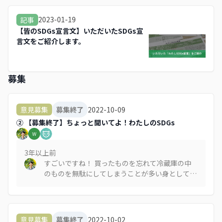
2023-01-19
記事
【皆のSDGs宣言文】いただいたSDGs宣
言文をご紹介します。
募集
2022-10-09
意見募集
募集終了
② 【募集終了】ちょっと聞いてよ！わたしのSDGs
W
3年以上
前
すごいですね！ 買ったものを忘れて冷蔵庫の中
のものを無駄にしてしまうことが多い身として
は、胸が痛いですが参考になります。。 > 私の
SDGsは、12つくる責任、つかう責任。定期的に
冷蔵庫をチェックして、食べられなくなる前に
「今日か明日、○○が食べたいな～」と食事を準
2022-10-02
意見募集
募集終了