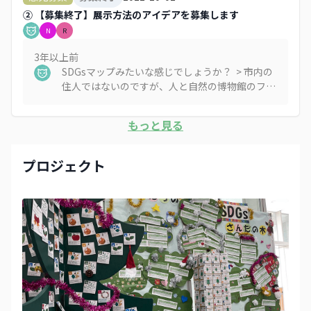
備してくれる母に献立の提案をしています。小さ
② 【募集終了】展示方法のアイデアを募集します
いけど続けられることを探しています。
N
R
3年以上
前
SDGsマップみたいな感じでしょうか？ > 市内の
住人ではないのですが、人と自然の博物館のファ
ンで神戸から虫🦗 🦗 🦗 好きの子とよく行く者
👨‍👩‍👦‍👦です。 自分の関わるところで恐縮なので
もっと見る
すが、 「ためまっぷさんだ」
https://pc.tamemap.net/2821901 が公開されま
して、中に 「三田市の魅力・情報マップ」
プロジェクト
https://pc.tamemap.net/2821901/custom_map/map
があるので、そちらで見れたらイベントと相互に
SDGsの情報が見れて嬉しいです 🙆‍♂️