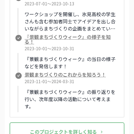
2023-07-01〜2023-10-13
ワークショップを開催し、氷見高校の学生
さんも含む参加者同士でアイデアを出し合
いながらまちづくりの企画をまとめていき
ます！ 実施される企画のご紹介や、実際
『景観まちづくりウィーク』の様子を知
る！
の活動にご協力いただける方の募集も行っ
2023-10-01〜2023-10-31
ています！
『景観まちづくりウィーク』の当日の様子
などを発信します！
景観まちづくりのこれからを知ろう！
2023-11-01〜2024-03-31
『景観まちづくりウィーク』の振り返りを
行い、次年度以降の活動について考えま
す。
この
プロジェクト
を詳しく知る