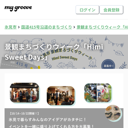
ログイン
会員登録
氷見市
国道415号沿道のまちづくり
景観まちづくりウィーク「Himi
景観まちづくりウィーク「Himi
Sweet Days」