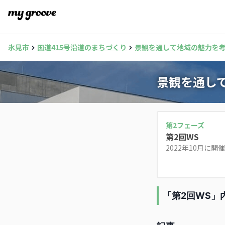
氷見市
国道415号沿道のまちづくり
景観を通して地域の魅力を
景観を通し
第
2
フェーズ
第2回WS
2022年10月に
「第2回WS」