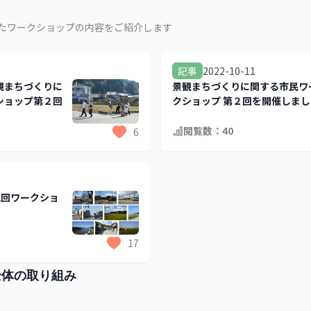
催したワークショップの内容をご紹介します
2022-10-11
記事
観まちづくりに
景観まちづくりに関する市民ワ
ショップ第２回
クショップ 第２回を開催しまし
た！
閲覧数：
40
6
第2回ワークショ
17
全体の取り組み