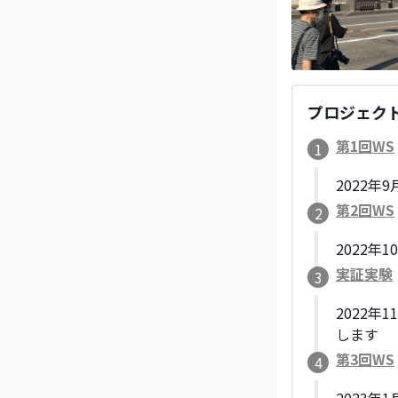
プロジェク
第1回WS
1
2022
第2回WS
2
2022
実証実験
3
2022
します
第3回WS
4