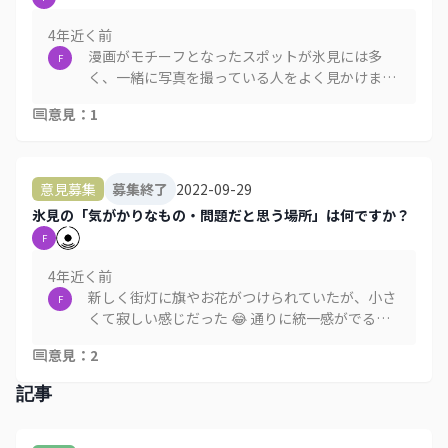
4年近く
前
漫画がモチーフとなったスポットが氷見には多
F
く、一緒に写真を撮っている人をよく見かけま
す。歩いてもらう仕掛けを作るためにストーリー
意見
：
1
を持たせながらもっと漫画スポットを増やしてい
ったほうがいいと思います 😄
2022-09-29
意見募集
募集終了
氷見の「気がかりなもの・問題だと思う場所」は何ですか？
F
4年近く
前
新しく街灯に旗やお花がつけられていたが、小さ
F
くて寂しい感じだった 😂 通りに統一感がでるよ
うに、海まで伸ばしていったほうがいいと思いま
意見
：
2
す
記事