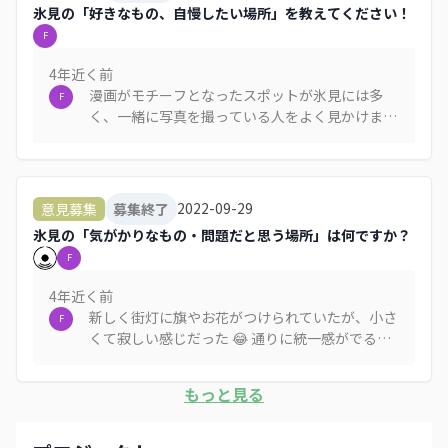
氷見の「好きなもの、自慢したい場所」を教えてください！
F
4年近く
前
漫画がモチーフとなったスポットが氷見には多
F
く、一緒に写真を撮っている人をよく見かけま
す。歩いてもらう仕掛けを作るためにストーリー
を持たせながらもっと漫画スポットを増やしてい
ったほうがいいと思います 😄
2022-09-29
意見募集
募集終了
氷見の「気がかりなもの・問題だと思う場所」は何ですか？
F
4年近く
前
新しく街灯に旗やお花がつけられていたが、小さ
F
くて寂しい感じだった 😂 通りに統一感がでるよ
うに、海まで伸ばしていったほうがいいと思いま
す
もっと見る