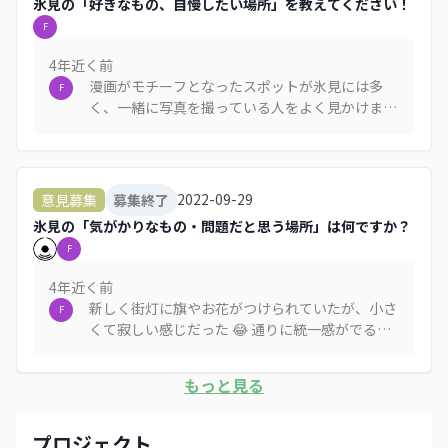
氷見の「好きなもの、自慢したい場所」を教えてください！
F
4年近く
前
漫画がモチーフとなったスポットが氷見には多
F
く、一緒に写真を撮っている人をよく見かけま
す。歩いてもらう仕掛けを作るためにストーリー
を持たせながらもっと漫画スポットを増やしてい
ったほうがいいと思います 😄
2022-09-29
意見募集
募集終了
氷見の「気がかりなもの・問題だと思う場所」は何ですか？
F
4年近く
前
新しく街灯に旗やお花がつけられていたが、小さ
F
くて寂しい感じだった 😂 通りに統一感がでるよ
うに、海まで伸ばしていったほうがいいと思いま
す
もっと見る
プロジェクト