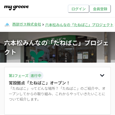
ログイン
会員登録
西部ガス株式会社
六本松みんなの「たねばこ」プロジェクト
六本松みんなの「たねばこ」プロジェ
クト
第
2
フェーズ
進行中
常設拠点「たねばこ」オープン！
「たねばこ」ってどんな場所？「たねばこ」のご紹介や、オ
ープンしてからの取り組み、これからやっていきたいことに
ついて紹介します。