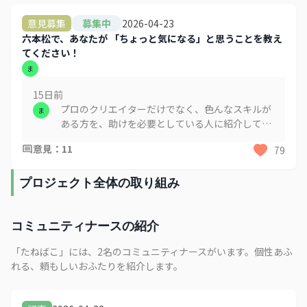
2026-04-23
意見募集
募集中
六本松で、あなたが 「ちょっと気になる」と思うことを教え
てください！
ま
15日
前
プロのクリエイターだけでなく、色んなスキルが
ま
ある方を、助けを必要としている人に紹介してつ
ないでもらえる、出会いの場があるとうれしいで
意見
：
11
79
す。
プロジェクト全体の取り組み
コミュニティナースの紹介
「たねばこ」には、2名のコミュニティナースがいます。個性あふ
れる、頼もしいおふたりを紹介します。