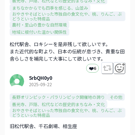
善光寺、戸隠、松代などの歴史的まちなみ・文化​
まちなかからでも四季を感じる、山並み​
おやきやそばといった市独自の食文化や、​桃、りんご、ぶ
どうといった特産品​
農村・里山の豊かな自然環境
地域に根付いた温かい関係性
松代駅舎、ロキシーを是非残して欲しいです。
また近代的な町より、日本の伝統が息づき、貴重な田
舎らしさを補完して大事にして欲しいです。
❤️
6
5rbQH0y0
2025-09-22
長野オリンピック・パラリンピック開催地の誇り
その他
善光寺、戸隠、松代などの歴史的まちなみ・文化​
おやきやそばといった市独自の食文化や、​桃、りんご、ぶ
どうといった特産品​
旧松代駅舎、千石劇場、相生座