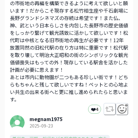
の市街地の再編を構築できるように考えて欲しいと願
います！だからこそ現存する松竹相生座や千石劇場に
長野グランドシネマズの存続は希望です！また仏、
神、武という日本らしさを内包した長野市の歴史価値
をしっかり繋げて観光誘致に活かして欲しいです！松
代町は中核となる旧市街地の再生が必要です！12年
放置同然の旧松代駅の在り方は特に重要です！松代駅
を取り壊して明治大正昭和の街のシンボリックな観光
価値喪失はもっての外！現存している駅舎を活かした
計画が必要に思えます！
あとは市内に動物園が二つもある珍しい街です！どち
らもちゃんと残して欲しいですね！ペットとの心地よ
い共生の出来る街へと更に推し進められたらと思いま
す。
❤️
4
megnam1975
2025-09-23