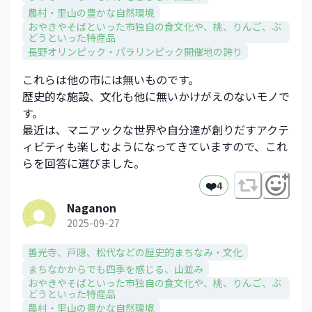
農村・里山の豊かな自然環境
おやきやそばといった市独自の食文化や、​桃、りんご、ぶ
どうといった特産品​
長野オリンピック・パラリンピック開催地の誇り
これらは他の市には無いものです。
歴史的な施設、文化も他に無いかけがえのないモノで
す。
最近は、マニアックな世界や自分達が創りだすアクテ
ィビティも楽しむようになってきていますので、これ
らを回答に選びました。
❤️
4
Naganon
2025-09-27
善光寺、戸隠、松代などの歴史的まちなみ・文化​
まちなかからでも四季を感じる、山並み​
おやきやそばといった市独自の食文化や、​桃、りんご、ぶ
どうといった特産品​
農村・里山の豊かな自然環境