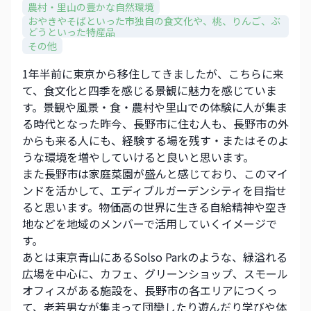
農村・里山の豊かな自然環境
おやきやそばといった市独自の食文化や、​桃、りんご、ぶ
どうといった特産品​
その他
1年半前に東京から移住してきましたが、こちらに来
て、食文化と四季を感じる景観に魅力を感じていま
す。景観や風景・食・農村や里山での体験に人が集ま
る時代となった昨今、長野市に住む人も、長野市の外
からも来る人にも、経験する場を残す・またはそのよ
うな環境を増やしていけると良いと思います。
また長野市は家庭菜園が盛んと感じており、このマイ
ンドを活かして、エディブルガーデンシティを目指せ
ると思います。物価高の世界に生きる自給精神や空き
地などを地域のメンバーで活用していくイメージで
す。
あとは東京青山にあるSolso Parkのような、緑溢れる
広場を中心に、カフェ、グリーンショップ、スモール
オフィスがある施設を、長野市の各エリアにつくっ
て、老若男女が集まって団欒したり遊んだり学びや体