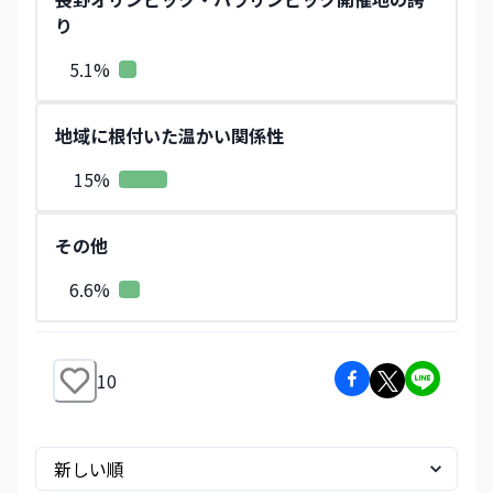
り
5.1
%
地域に根付いた温かい関係性
15
%
その他
6.6
%
10