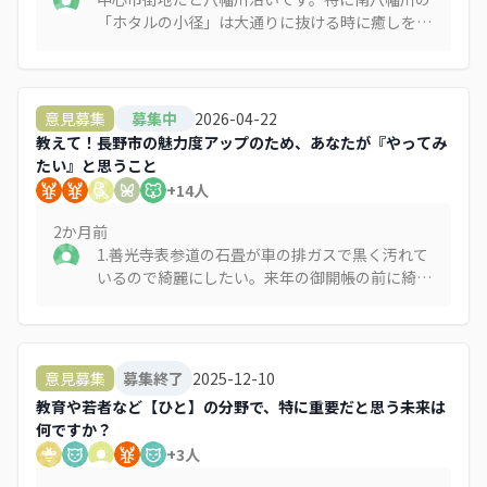
「ホタルの小径」は大通りに抜ける時に癒しを求
めて必ず通ります。ちょっと遠回りでもあえて通
ります。 長野には歴史ある善光寺用水があります
が、残念ながら大部分が暗渠になっています。今
後の街づくりとして用水の開放・整備を進めて、
2026-04-22
意見募集
募集中
歩いて楽しい（そして癒される）市街地になって
教えて！長野市の魅力度アップのため、あなたが『やってみ
ほしいです。
たい』と思うこと
+
14
人
2か月
前
1.善光寺表参道の石畳が車の排ガスで黒く汚れて
いるので綺麗にしたい。来年の御開帳の前に綺麗
な状態にしておもてなしをしたい。 2.善光寺表
参道の青空駐車場が通りの景観を損ねているの
で、門前に合った塀や門、垣根を作って外から駐
車場が直接見えないようにしたい。 長野市も表
2025-12-10
意見募集
募集終了
参道にはデザインコードを設けて私有地だとして
教育や若者など【ひと】の分野で、特に重要だと思う未来は
も一定の指導をしてほしい（デザインコードに沿
何ですか？
った建物には補助金を出す） 3.インバウンド客
+
3
人
に向けて長野駅前の路地の魅力を発信したい。ま
た夜でも安心して歩けるように整備したい。