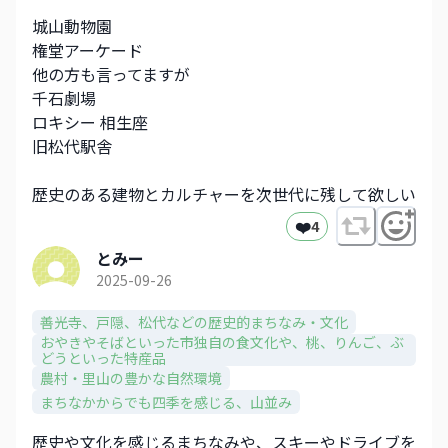
城山動物園
権堂アーケード
他の方も言ってますが
千石劇場
ロキシー 相生座
旧松代駅舎
歴史のある建物とカルチャーを次世代に残して欲しい
❤️
4
とみー
2025-09-26
善光寺、戸隠、松代などの歴史的まちなみ・文化​
おやきやそばといった市独自の食文化や、​桃、りんご、ぶ
どうといった特産品​
農村・里山の豊かな自然環境
まちなかからでも四季を感じる、山並み​
歴史や文化を感じるまちなみや、スキーやドライブを