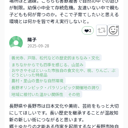
場所ほど過疎。こちらも害獣被害で自然の中での遊び
が制限。幼保小中全て存続危機。友達いない中で親も
子どもも何が育つのか。そこで子育てしたいと思える
環境とは何かを皆で考え実行しないと。
❤️
2
陽子
2025-09-28
善光寺、戸隠、松代などの歴史的まちなみ・文化​
まちなかからでも四季を感じる、山並み​
おやきやそばといった市独自の食文化や、​桃、りんご、ぶ
どうといった特産品​
農村・里山の豊かな自然環境
長野オリンピック・パラリンピック開催地の誇り
地域に根付いた温かい関係性
その他
長野県や長野市は日本文化や美術、芸術をもっと大切
にしてほしいです。長い歴史を継承することが温故知
新の新しい街につながると思います。
郷土ゆかりの才能ある作家を起用するなど長野市独自