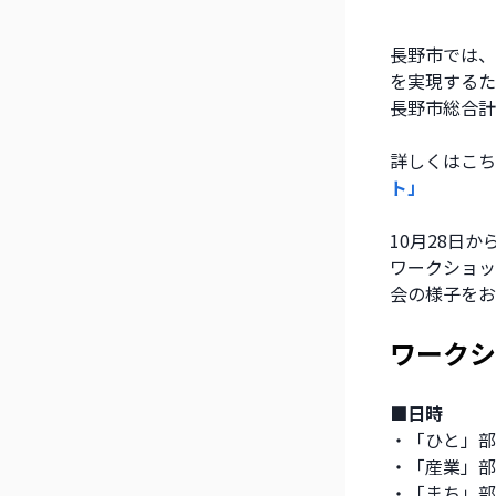
長野市では、
を実現するた
長野市総合計
詳しくはこち
ト」
10月28日
ワークショッ
会の様子をお
ワークシ
■日時
・「ひと」部会：
・「産業」部会：
・「まち」部会：