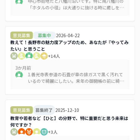
中心市街地だと八幡川沿いです。特に南八幡川の
「ホタルの小径」は大通りに抜ける時に癒しを求
めて必ず通ります。ちょっと遠回りでもあえて通
ります。 長野には歴史ある善光寺用水があります
が、残念ながら大部分が暗渠になっています。今
後の街づくりとして用水の開放・整備を進めて、
2026-04-22
意見募集
募集中
歩いて楽しい（そして癒される）市街地になって
教えて！長野市の魅力度アップのため、あなたが『やってみ
ほしいです。
たい』と思うこと
+
14
人
3か月
前
1.善光寺表参道の石畳が車の排ガスで黒く汚れて
いるので綺麗にしたい。来年の御開帳の前に綺麗
な状態にしておもてなしをしたい。 2.善光寺表
参道の青空駐車場が通りの景観を損ねているの
で、門前に合った塀や門、垣根を作って外から駐
車場が直接見えないようにしたい。 長野市も表
2025-12-10
意見募集
募集終了
参道にはデザインコードを設けて私有地だとして
教育や若者など【ひと】の分野で、特に重要だと思う未来は
も一定の指導をしてほしい（デザインコードに沿
何ですか？
った建物には補助金を出す） 3.インバウンド客
+
3
人
に向けて長野駅前の路地の魅力を発信したい。ま