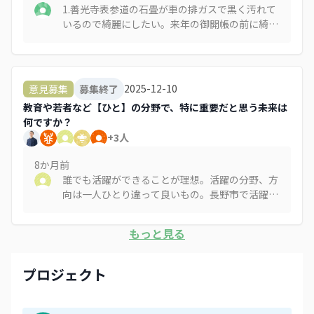
1.善光寺表参道の石畳が車の排ガスで黒く汚れて
いるので綺麗にしたい。来年の御開帳の前に綺麗
な状態にしておもてなしをしたい。 2.善光寺表
参道の青空駐車場が通りの景観を損ねているの
で、門前に合った塀や門、垣根を作って外から駐
車場が直接見えないようにしたい。 長野市も表
2025-12-10
意見募集
募集終了
参道にはデザインコードを設けて私有地だとして
教育や若者など【ひと】の分野で、特に重要だと思う未来は
も一定の指導をしてほしい（デザインコードに沿
何ですか？
った建物には補助金を出す） 3.インバウンド客
+
3
人
に向けて長野駅前の路地の魅力を発信したい。ま
た夜でも安心して歩けるように整備したい。
8か月
前
誰でも活躍ができることが理想。活躍の分野、方
向は一人ひとり違って良いもの。長野市で活躍し
たいと思ってもらえる基盤作りから。若い世代が
挑戦できる環境が大事。
もっと見る
プロジェクト