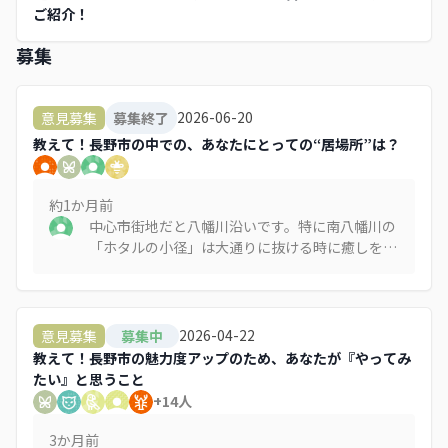
ご紹介！
募集
2026-06-20
意見募集
募集終了
教えて！長野市の中での、あなたにとっての“居場所”は？
約1か月
前
中心市街地だと八幡川沿いです。特に南八幡川の
「ホタルの小径」は大通りに抜ける時に癒しを求
めて必ず通ります。ちょっと遠回りでもあえて通
ります。 長野には歴史ある善光寺用水があります
が、残念ながら大部分が暗渠になっています。今
後の街づくりとして用水の開放・整備を進めて、
2026-04-22
意見募集
募集中
歩いて楽しい（そして癒される）市街地になって
教えて！長野市の魅力度アップのため、あなたが『やってみ
ほしいです。
たい』と思うこと
+
14
人
3か月
前